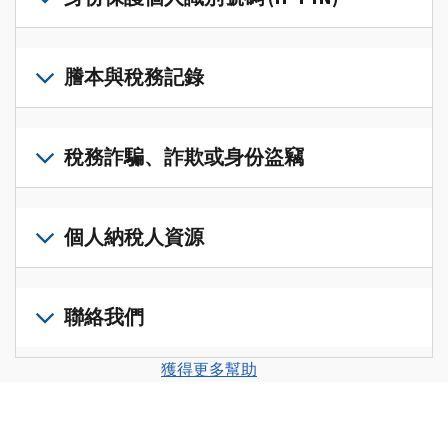
帳
修
戶
改
若
(英
過
要
謄本與稅務記錄
文)
，
的
取
即
稅
得
可
若
表
，
IP
在
要
稅務詐騙、詐欺或身份盜竊
以
PIN，
一
查
修
請
個
閱
改
如
登
統
您
您
果
個人納稅人資源
入
一
的
納
您
或
的
稅
稅
懷
建
前
平
務
申
疑
立
往
聯絡我們
台
記
報
有
一
個
集
錄
表
稅
個
人
您
中
與
獲得更多幫助
中
務
帳
稅
可
訪
謄
的
詐
戶
務
以
問
本，
錯
騙、
(英
申
透
並
請