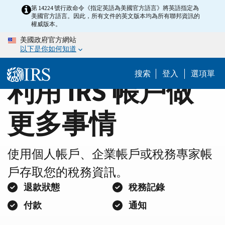
Home
Skip
第 14224 號行政命令《指定英語為美國官方語言》將英語指定為
美國官方語言。因此，所有文件的英文版本均為所有聯邦資訊的
to
Page
權威版本。
main
美國政府官方網站
content
以下是你如何知道
搜索
登入
選項單
利用 IRS 帳戶做
更多事情
使用個人帳戶、企業帳戶或稅務專家帳
戶存取您的稅務資訊。
退款狀態
稅務記錄
付款
通知