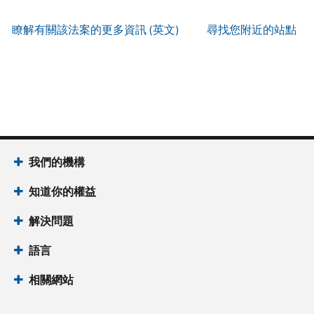
服
IP
式
辨
以
務
PIN
。
索
瞭解有關該法案的更多資訊 (英文)
尋找您附近的站點
別
使
取
找
我
是
用
謄
回
們
否
帳
本
或
的
為
戶
(英
重
服
國
做
文)
。
新
務
稅
什
簽
時
局
麼
關
發
間
(英
於
IP
為
我們的機構
文)
謄
PIN
當
本
知道你的權益
地
IP
時
PIN
是
解決問題
間
一
上
語言
組
午
六
7
相關網站
位
點
數
至