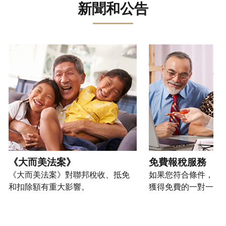
誤。
詐
文)
報
。
新聞和公告
過
管
登
欺
查
電
理
入
您
或
看
話
您
或
也
身
修
或
的
建
可
請使用 "上一個 "和 "下一個 "按鈕來瀏覽互動式轉盤。
份
改
親
個
立
以
盜
過
自
人
帳
透
竊
的
前
稅
戶
過
行
稅
往
務
(英
提
為，
表
的
資
文)
。
交
請
的
方
訊。
申
向
您
處
式
請
我
如
也
理
聯
表
們
何
可
狀
絡
或
舉
建
以
《大而美法案》
免費報稅服務
態
我
親
報
立
透
《大而美法案》對聯邦稅收、抵免
如果您符合條件，可
們。
自
(英
帳
過
和扣除額有重大影響。
獲得免費的一對一報
來
文)
。
戶
郵
電
取
寄
如
您
話
得
方
何
可