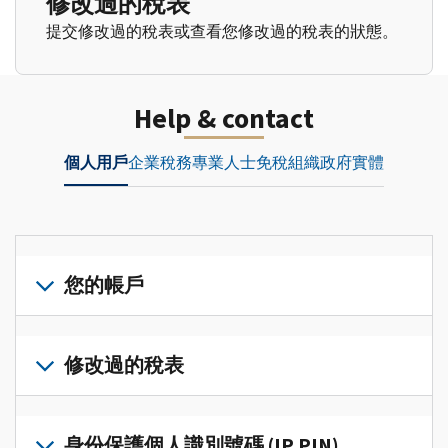
修改過的稅表
提交修改過的稅表或查看您修改過的稅表的狀態。
Help & contact
個人用戶
企業
稅務專業人士
免稅組織
政府實體
您的帳戶
登
入
修改過的稅表
或
建
提
立
交
身份保護個人識別號碼 (IP PIN)