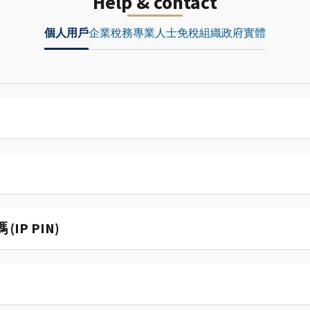
Help & contact
個人用戶
企業
稅務專業人士
免稅組織
政府實體
P PIN)