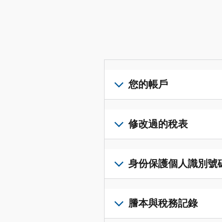
您的帳戶
登
入
修改過的稅表
或
建
提
立
交
身份保護個人識別號碼 (I
帳
修
戶
改
若
(英
過
要
謄本與稅務記錄
文)
，
的
取
即
稅