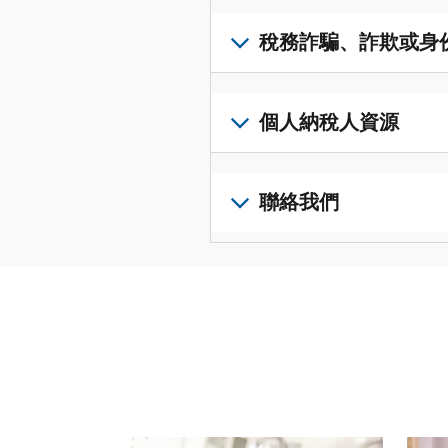
得
可
若
表
，
IP
在
要
稅務詐騙、詐欺或身
以
PIN，
一
查
修
請
個
閱
改
如
登
統
您
您
果
個人納稅人資源
入
一
的
納
您
或
的
稅
稅
懷
建
前
平
務
申
疑
立
往
聯絡我們
台
記
報
有
一
個
集
錄
表
稅
個
人
您
中
與
中
務
帳
稅
可
訪
謄
的
詐
戶
務
以
問
本，
錯
騙、
(英
申
透
並
請
誤。
詐
文)
報
。
過
管
登
欺
查
電
理
入
您
或
看
話
您
或
也
身
修
或
的
建
可
份
改
請使用 "上一個 "和 "下一個 "按鈕來瀏覽互動式
親
個
立