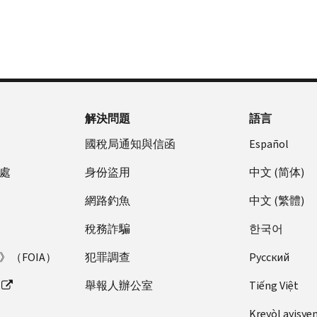
解決問題
語言
國稅局通知與信函
Español
處
身份盜用
中文 (简体)
網路釣魚
中文 (繁體)
稅務詐騙
한국어
（FOIA）
犯罪調查
Pусский
舉報人辦公室
Tiếng Việt
Kreyòl ayisye