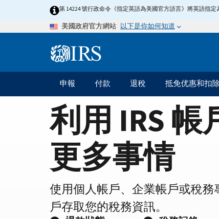
Home
Skip
第 14224 號行政命令《指定英語為美國官方語言》將英語
to
Page
以下是你如何知道
美國政府官方網站
main
content
Information
Menu
申報
付款
退稅
抵免优惠和扣
主
要
利用 IRS 
導
航
更多事情
使用個人帳戶、企業帳戶或稅務
戶存取您的稅務資訊。