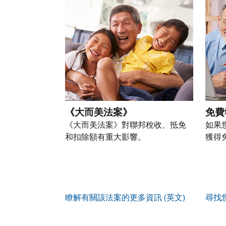
以
盜
過
自
人
帳
透
竊
的
前
稅
戶
過
行
稅
往
務
(英
提
為，
表
的
資
文)
。
交
請
的
方
訊。
申
向
您
處
式
請
我
如
也
理
聯
表
們
何
可
狀
絡
或
舉
建
以
態
我
親
《大而美法案》
免費
報
立
透
們。
自
(英
《大而美法案》對聯邦稅收、抵免
如果
帳
過
來
文)
。
和扣除額有重大影響。
獲得
戶
郵
電
取
寄
如
您
話
得
方
何
可
服
IP
式
辨
以
務
PIN
。
索
別
使
瞭解有關該法案的更多資訊 (英文)
尋找
取
找
我
是
用
謄
回
們
否
帳
本
或
的