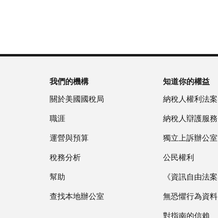
為
戶
(英
重
服
國
做
文)
。
新
務
稅
什
簽
時
局
麼
關
發
間
(英
於
IP
為
文)
謄
PIN
當
本
地
我們的機構
知道你的權益
IP
時
PIN
是
關於美國國稅局
納稅人權利法案
間
一
上
職涯
納稅人辯護服務
組
午
六
運營與預算
7
獨立上訴辦公室
位
點
數
稅務分析
公民權利
至
的
下
幫助
《資訊自由法案》
數
午
字，
查找本地辦公室
7
無恐懼行為資料
旨
點。
在
對指南的信賴