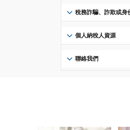
得
可
若
表
，
IP
在
要
稅務詐騙、詐欺或身
以
PIN，
一
查
修
請
個
閱
改
如
登
統
您
您
果
個人納稅人資源
入
一
的
納
您
或
的
稅
稅
懷
建
前
平
務
申
疑
立
往
聯絡我們
台
記
報
有
一
個
集
錄
表
稅
個
人
您
中
與
中
務
帳
稅
可
訪
謄
的
詐
戶
務
以
問
本，
錯
騙、
(英
申
透
並
請
誤。
詐
文)
報
。
過
管
登
欺
查
電
理
入
您
或
看
話
您
或
也
身
修
或
的
建
可
份
改
請使用 "上一個 "和 "下一個 "按鈕來瀏覽互動式
親
個
立