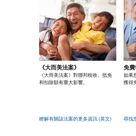
以
盜
過
自
人
帳
透
竊
的
前
稅
戶
過
行
稅
往
務
(英
提
為，
表
的
資
文)
。
交
請
的
方
訊。
申
向
您
處
式
請
我
如
也
理
聯
表
們
何
可
狀
絡
或
舉
建
以
態
我
親
《大而美法案》
免費
報
立
透
們。
自
(英
《大而美法案》對聯邦稅收、抵免
如果
帳
過
來
文)
。
和扣除額有重大影響。
獲得
戶
郵
電
取
寄
如
您
話
得
方
何
可
服
IP
式
辨
以
務
PIN
。
索
別
使
瞭解有關該法案的更多資訊 (英文)
尋找
取
找
我
是
用
謄
回
們
否
帳
本
或
的