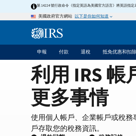
Home
Skip
第 14224 號行政命令《指定英語為美國官方語言》將英語
to
Page
以下是你如何知道
美國政府官方網站
main
content
Information
Menu
申報
付款
退稅
抵免优惠和扣
主
要
利用 IRS 
導
航
更多事情
使用個人帳戶、企業帳戶或稅務
戶存取您的稅務資訊。