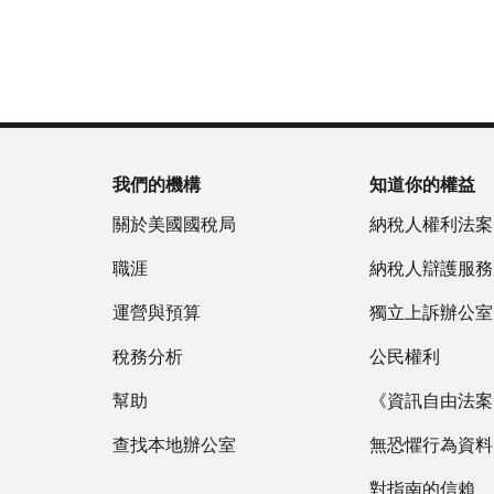
為
戶
(英
重
服
國
做
文)
。
新
務
稅
什
簽
時
局
麼
關
發
間
(英
於
IP
為
文)
謄
PIN
當
本
地
我們的機構
知道你的權益
IP
時
PIN
是
關於美國國稅局
納稅人權利法案
間
一
上
職涯
納稅人辯護服務
組
午
六
運營與預算
7
獨立上訴辦公室
位
點
數
稅務分析
公民權利
至
的
下
幫助
《資訊自由法案》
數
午
字，
查找本地辦公室
7
無恐懼行為資料
旨
點。
在
對指南的信賴