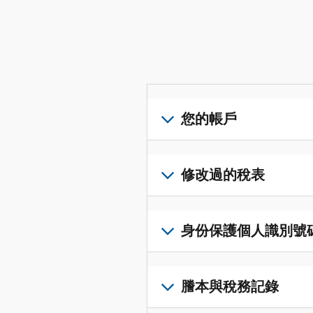
您的帳戶
登
入
修改過的稅表
或
建
提
立
交
身份保護個人識別號碼 (I
帳
修
戶
改
若
(英
過
要
謄本與稅務記錄
文)
，
的
取
即
稅