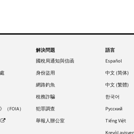
解決問題
語言
國稅局通知與信函
Español
處
身份盜用
中文 (简体)
網路釣魚
中文 (繁體)
稅務詐騙
한국어
（FOIA）
犯罪調查
Pусский
舉報人辦公室
Tiếng Việt
Kreyòl ayisye