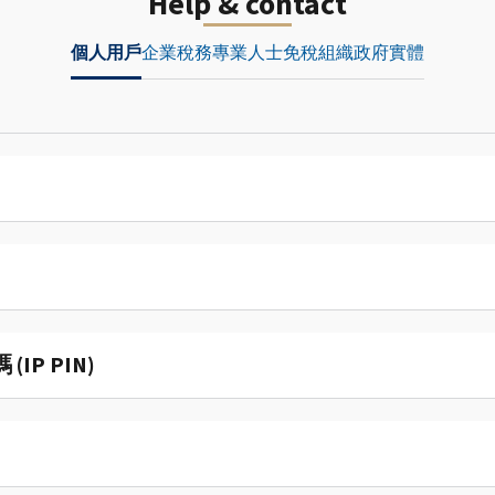
Help & contact
個人用戶
企業
稅務專業人士
免稅組織
政府實體
P PIN)