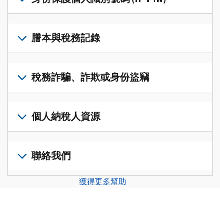
帳
修
戶
改
若
(英
過
要
謄本與稅務記錄
文)
，
的
取
即
稅
得
可
若
表
，
IP
在
要
稅務詐騙、詐欺或身份盜竊
以
PIN，
一
查
修
請
個
閱
改
如
登
統
您
您
果
個人納稅人資源
入
一
的
納
您
或
的
稅
稅
懷
建
前
平
務
申
疑
立
往
聯絡我們
台
記
報
有
一
個
集
錄
表
稅
個
人
您
中
與
獲得更多幫助
中
務
帳
稅
可
訪
謄
的
詐
戶
務
以
問
本，
錯
騙、
(英
申
透
並
請