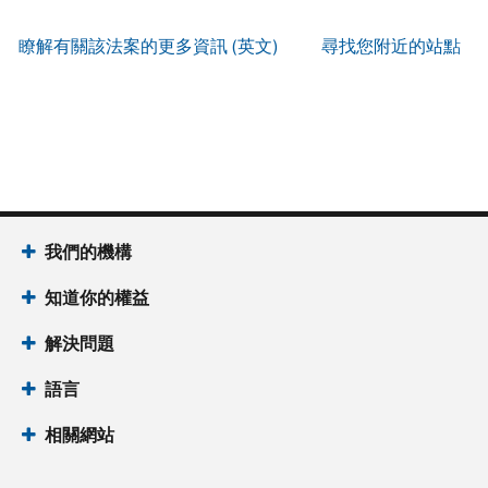
服
IP
式
辨
以
務
PIN
。
索
瞭解有關該法案的更多資訊 (英文)
尋找您附近的站點
別
使
取
找
我
是
用
謄
回
們
否
帳
本
或
的
為
戶
(英
重
服
國
做
文)
。
新
務
稅
什
簽
時
局
麼
關
發
間
(英
於
IP
為
我們的機構
文)
謄
PIN
當
本
知道你的權益
地
IP
時
PIN
是
解決問題
間
一
上
語言
組
午
六
7
相關網站
位
點
數
至