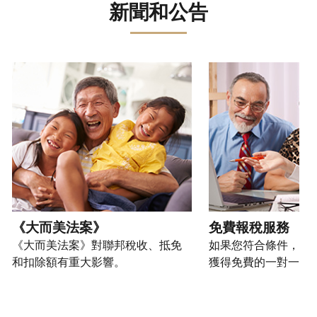
誤。
詐
文)
報
。
新聞和公告
過
管
登
欺
查
電
理
入
您
或
看
話
您
或
也
身
修
或
的
建
可
請使用 "上一個 "和 "下一個 "按鈕來瀏覽互動式轉盤。
份
改
親
個
立
以
盜
過
自
人
帳
透
竊
的
前
稅
戶
過
行
稅
往
務
(英
提
為，
表
的
資
文)
。
交
請
的
方
訊。
申
向
您
處
式
請
我
如
也
理
聯
表
們
何
可
狀
絡
或
舉
建
以
《大而美法案》
免費報稅服務
態
我
親
報
立
透
《大而美法案》對聯邦稅收、抵免
如果您符合條件，可
們。
自
(英
帳
過
和扣除額有重大影響。
獲得免費的一對一報
來
文)
。
戶
郵
電
取
寄
如
您
話
得
方
何
可