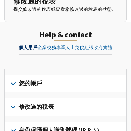
修改過的稅表
提交修改過的稅表或查看您修改過的稅表的狀態。
Help & contact
個人用戶
企業
稅務專業人士
免稅組織
政府實體
您的帳戶
登
入
修改過的稅表
或
建
提
立
交
身份保護個人識別號碼 (IP PIN)