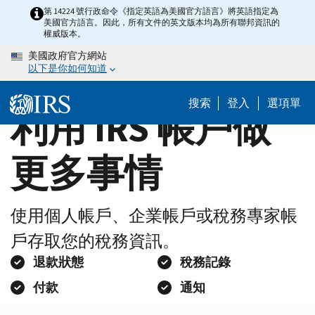
Home
Skip
第 14224 號行政命令《指定英語為美國官方語言》將英語指定為
美國官方語言。因此，所有文件的英文版本均為所有聯邦資訊的
to
Page
權威版本。
main
美國政府官方網站
content
以下是你如何知道
搜索
登入
選項單
利用 IRS 帳戶做
更多事情
使用個人帳戶、企業帳戶或稅務專家帳
戶存取您的稅務資訊。
退款狀態
稅務記錄
付款
通知