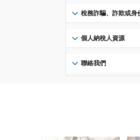
得
可
若
表
，
IP
在
要
稅務詐騙、詐欺或身
以
PIN，
一
查
修
請
個
閱
改
如
登
統
您
您
果
個人納稅人資源
入
一
的
納
您
或
的
稅
稅
懷
建
前
平
務
申
疑
立
往
聯絡我們
台
記
報
有
一
個
集
錄
表
稅
個
人
您
中
與
中
務
帳
稅
可
訪
謄
的
詐
戶
務
以
問
本，
錯
騙、
(英
申
透
並
請
誤。
詐
文)
報
。
過
管
登
欺
查
電
理
入
您
或
看
話
您
或
也
身
修
或
的
建
可
份
改
請使用 "上一個 "和 "下一個 "按鈕來瀏覽互動式
親
個
立