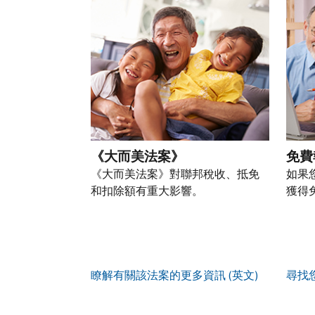
以
盜
過
自
人
帳
透
竊
的
前
稅
戶
過
行
稅
往
務
(英
提
為，
表
的
資
文)
。
交
請
的
方
訊。
申
向
您
處
式
請
我
如
也
理
聯
表
們
何
可
狀
絡
或
舉
建
以
態
我
親
《大而美法案》
免費
報
立
透
們。
自
(英
《大而美法案》對聯邦稅收、抵免
如果
帳
過
來
文)
。
和扣除額有重大影響。
獲得
戶
郵
電
取
寄
如
您
話
得
方
何
可
服
IP
式
辨
以
務
PIN
。
索
別
使
瞭解有關該法案的更多資訊 (英文)
尋找
取
找
我
是
用
謄
回
們
否
帳
本
或
的