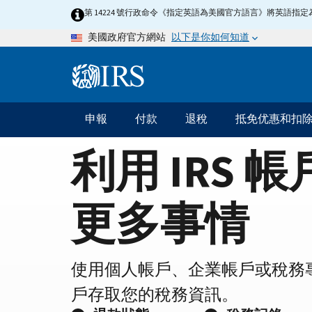
Home
Skip
第 14224 號行政命令《指定英語為美國官方語言》將英語
to
Page
以下是你如何知道
美國政府官方網站
main
content
Information
Menu
申報
付款
退稅
抵免优惠和扣
主
要
利用 IRS 
導
航
更多事情
使用個人帳戶、企業帳戶或稅務
戶存取您的稅務資訊。