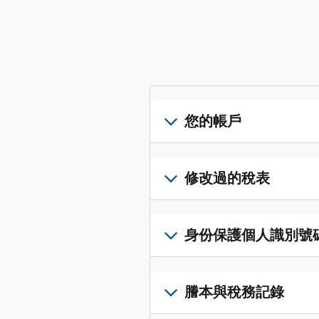
您的帳戶
登
入
修改過的稅表
或
建
提
立
交
身份保護個人識別號碼 (I
帳
修
戶
改
若
(英
過
要
謄本與稅務記錄
文)
，
的
取
即
稅