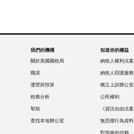
為
戶
(英
重
服
國
做
文)
。
新
務
稅
什
簽
時
局
麼
關
發
間
(英
於
IP
為
文)
謄
PIN
當
本
地
我們的機構
知道你的權益
IP
時
PIN
是
關於美國國稅局
納稅人權利法案
間
一
上
職涯
納稅人辯護服務
組
午
六
運營與預算
7
獨立上訴辦公室
位
點
數
稅務分析
公民權利
至
的
下
幫助
《資訊自由法案》
數
午
字，
查找本地辦公室
7
無恐懼行為資料
旨
點。
在
對指南的信賴