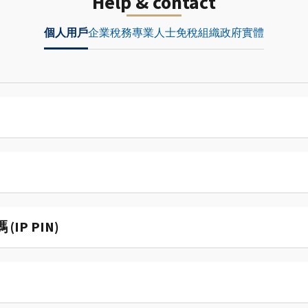
Help & contact
個人用戶
企業
稅務專業人士
免稅組織
政府實體
P PIN)