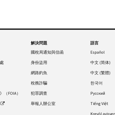
解決問題
語言
國稅局通知與信函
Español
處
身份盜用
中文 (简体)
網路釣魚
中文 (繁體)
稅務詐騙
한국어
（FOIA）
犯罪調查
Pусский
舉報人辦公室
Tiếng Việt
Kreyòl ayisye