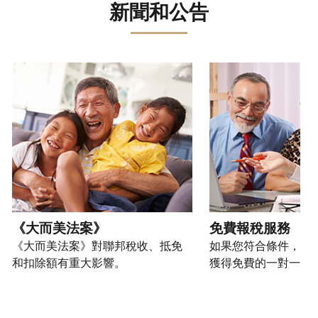
誤。
詐
文)
報
。
新聞和公告
過
管
登
欺
查
電
理
入
您
或
看
話
您
或
也
身
修
或
的
建
可
請使用 "上一個 "和 "下一個 "按鈕來瀏覽互動式轉盤。
份
改
親
個
立
以
盜
過
自
人
帳
透
竊
的
前
稅
戶
過
行
稅
往
務
(英
提
為，
表
的
資
文)
。
交
請
的
方
訊。
申
向
您
處
式
請
我
如
也
理
聯
表
們
何
可
狀
絡
或
舉
建
以
《大而美法案》
免費報稅服務
態
我
親
報
立
透
《大而美法案》對聯邦稅收、抵免
如果您符合條件，可
們。
自
(英
帳
過
和扣除額有重大影響。
獲得免費的一對一報
來
文)
。
戶
郵
電
取
寄
如
您
話
得
方
何
可