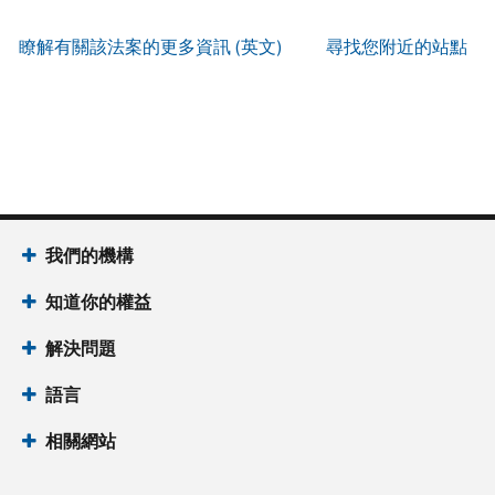
服
IP
式
辨
以
務
PIN
。
索
瞭解有關該法案的更多資訊 (英文)
尋找您附近的站點
別
使
取
找
我
是
用
謄
回
們
否
帳
本
或
的
為
戶
(英
重
服
國
做
文)
。
新
務
稅
什
簽
時
局
麼
關
發
間
(英
於
IP
為
我們的機構
文)
謄
PIN
當
本
知道你的權益
地
IP
時
PIN
是
解決問題
間
一
上
語言
組
午
六
7
相關網站
位
點
數
至