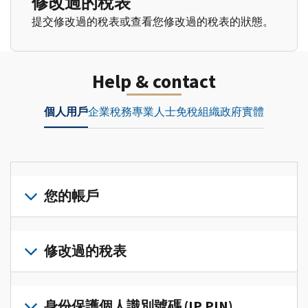
修改過的稅表
提交修改過的稅表或查看您修改過的稅表的狀態。
Help & contact
個人用戶
企業
稅務專業人士
免稅組織
政府實體
您的帳戶
登
入
修改過的稅表
或
建
提
立
交
身份保護個人識別號碼 (IP PIN)