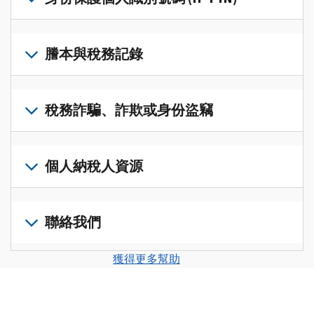
帳
修
戶
改
若
(英
過
要
謄本與稅務記錄
文)
，
的
取
即
稅
得
可
若
表
，
IP
在
要
稅務詐騙、詐欺或身份盜竊
以
PIN，
一
查
修
請
個
閱
改
如
登
統
您
您
果
個人納稅人資源
入
一
的
納
您
或
的
稅
稅
懷
建
前
平
務
申
疑
立
往
聯絡我們
台
記
報
有
一
個
集
錄
表
稅
個
人
您
中
與
獲得更多幫助
中
務
帳
稅
可
訪
謄
的
詐
戶
務
以
問
本，
錯
騙、
(英
申
透
並
請