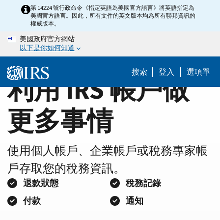
Home
Skip
第 14224 號行政命令《指定英語為美國官方語言》將英語指定為
美國官方語言。因此，所有文件的英文版本均為所有聯邦資訊的
to
Page
權威版本。
main
美國政府官方網站
content
以下是你如何知道
搜索
登入
選項單
利用 IRS 帳戶做
更多事情
使用個人帳戶、企業帳戶或稅務專家帳
戶存取您的稅務資訊。
退款狀態
稅務記錄
付款
通知