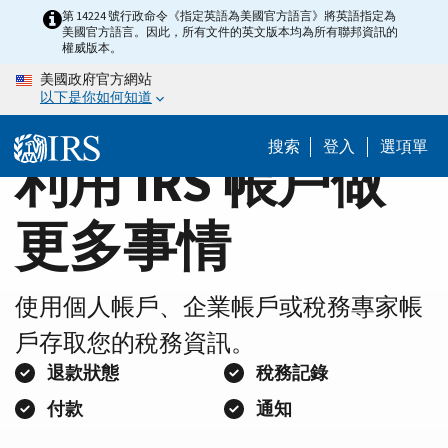
Home
Skip
第 14224 號行政命令《指定英語為美國官方語言》將英語指定為
美國官方語言。因此，所有文件的英文版本均為所有聯邦資訊的
to
Page
權威版本。
main
美國政府官方網站
content
以下是你如何知道
搜索
登入
選項單
利用 IRS 帳戶做
更多事情
使用個人帳戶、企業帳戶或稅務專家帳
戶存取您的稅務資訊。
退款狀態
稅務記錄
付款
通知