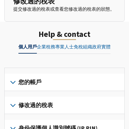
修改過的稅表
提交修改過的稅表或查看您修改過的稅表的狀態。
Help & contact
個人用戶
企業
稅務專業人士
免稅組織
政府實體
您的帳戶
登
入
修改過的稅表
或
建
提
立
交
身份保護個人識別號碼 (IP PIN)