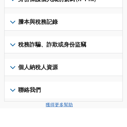
帳
修
戶
改
若
(英
過
要
謄本與稅務記錄
文)
，
的
取
即
稅
得
可
若
表
，
IP
在
要
稅務詐騙、詐欺或身份盜竊
以
PIN，
一
查
修
請
個
閱
改
如
登
統
您
您
果
個人納稅人資源
入
一
的
納
您
或
的
稅
稅
懷
建
前
平
務
申
疑
立
往
聯絡我們
台
記
報
有
一
個
集
錄
表
稅
個
人
您
中
與
獲得更多幫助
中
務
帳
稅
可
訪
謄
的
詐
戶
務
以
問
本，
錯
騙、
(英
申
透
並
請