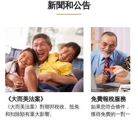
誤。
詐
文)
報
。
新聞和公告
過
管
登
欺
查
電
理
入
您
或
看
話
您
或
也
身
修
或
的
建
可
請使用 "上一個 "和 "下一個 "按鈕來瀏覽互動式轉盤。
份
改
親
個
立
以
盜
過
自
人
帳
透
竊
的
前
稅
戶
過
行
稅
往
務
(英
提
為，
表
的
資
文)
。
交
請
的
方
訊。
申
向
您
處
式
請
我
如
也
理
聯
表
們
何
可
狀
絡
或
舉
建
以
《大而美法案》
免費報稅服務
態
我
親
報
立
透
《大而美法案》對聯邦稅收、抵免
如果您符合條件，可
們。
自
(英
帳
過
和扣除額有重大影響。
獲得免費的一對一報
來
文)
。
戶
郵
電
取
寄
如
您
話
得
方
何
可