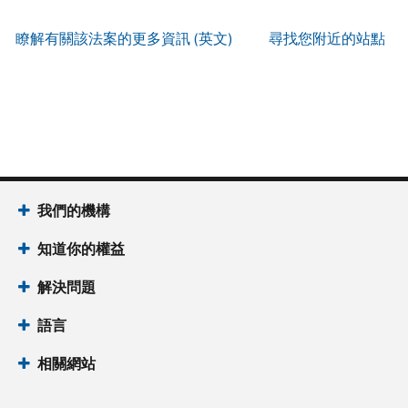
服
IP
式
辨
以
務
PIN
。
索
瞭解有關該法案的更多資訊 (英文)
尋找您附近的站點
別
使
取
找
我
是
用
謄
回
們
否
帳
本
或
的
為
戶
(英
重
服
國
做
文)
。
新
務
稅
什
簽
時
局
麼
關
發
間
(英
於
IP
為
我們的機構
文)
謄
PIN
當
本
知道你的權益
地
IP
時
PIN
是
解決問題
間
一
上
語言
組
午
六
7
相關網站
位
點
數
至