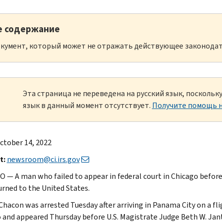
е содержание
кумент, который может не отражать действующее законодат
Эта страница не переведена на русский язык, посколь
язык в данный момент отсутствует.
Получите помощь н
ctober 14, 2022
t:
newsroom@ci.irs.gov
 — A man who failed to appear in federal court in Chicago before 
urned to the United States.
hacon was arrested Tuesday after arriving in Panama City on a f
 and appeared Thursday before U.S. Magistrate Judge Beth W. Jantz 