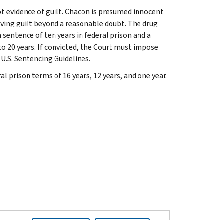
ot evidence of guilt. Chacon is presumed innocent
oving guilt beyond a reasonable doubt. The drug
entence of ten years in federal prison and a
o 20 years. If convicted, the Court must impose
U.S. Sentencing Guidelines.
 prison terms of 16 years, 12 years, and one year.