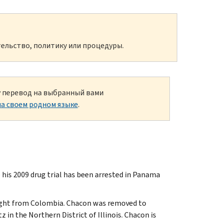
ельство, политику или процедуры.
ку перевод на выбранный вами
а своем родном языке
.
his 2009 drug trial has been arrested in Panama
light from Colombia. Chacon was removed to
in the Northern District of Illinois. Chacon is