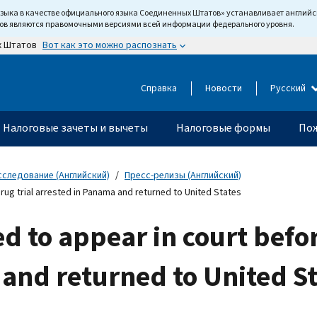
языка в качестве официального языка Соединенных Штатов» устанавливает англи
тов являются правомочными версиями всей информации федерального уровня.
Вот как это можно распознать
х Штатов
Справка
Новости
Русский
Налоговые зачеты и вычеты
Налоговые формы
Пож
сследование (Английский)
Пресс-релизы (Английский)
rug trial arrested in Panama and returned to United States
d to appear in court befor
and returned to United St