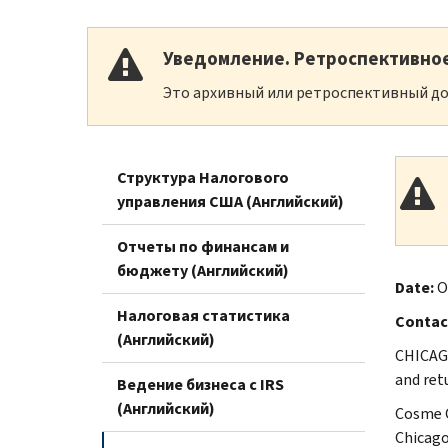
Уведомление. Ретроспективно
Это архивный или ретроспективный до
Структура Налогового
управления США (Английский)
Отчеты по финансам и
бюджету (Английский)
Date:
O
Налоговая статистика
Contac
(Английский)
CHICAGO
and ret
Ведение бизнеса с IRS
(Английский)
Cosme C
Chicago