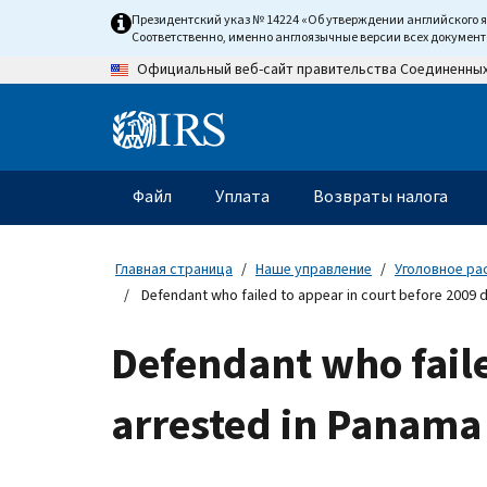
Skip
Президентский указ № 14224 «Об утверждении английского 
to
Соответственно, именно англоязычные версии всех докумен
main
Официальный веб-сайт правительства Соединенны
content
Information
Menu
Файл
Уплата
Возвраты налога
Главное
меню
Главная страница
Наше управление
Уголовное ра
Defendant who failed to appear in court before 2009 d
Defendant who faile
arrested in Panama 