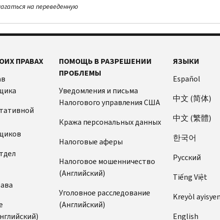
лагаться на переведенную
ОИХ ПРАВАХ
ПОМОЩЬ В РАЗРЕШЕНИИ
ЯЗЫКИ
ПРОБЛЕМЫ
ав
Español
щика
Уведомления и письма
中文 (简体)
Налогового управления США
ьтативной
中文 (繁體)
Кража персональных данных
щиков
한국어
Налоговые аферы
тдел
Pусский
Налоговое мошенничество
(Английский)
Tiếng Việt
рава
Уголовное расследование
Kreyòl ayisye
е
(Английский)
нглийский)
English