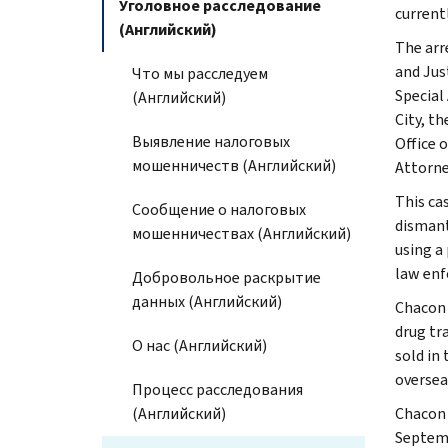
Уголовное расследование
currentl
(Английский)
The arr
and Jus
Что мы расследуем
Special
(Английский)
City, t
Выявление налоговых
Office o
мошенничеств (Английский)
Attorne
This ca
Сообщение о налоговых
dismant
мошенничествах (Английский)
using a
law enf
Добровольное раскрытие
данных (Английский)
Chacon 
drug tr
О нас (Английский)
sold in
oversea
Процесс расследования
(Английский)
Chacon 
Septemb