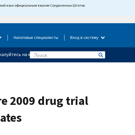
йский язык официальным языком Соединенных Штатов.
Налоговые специалисты
Вход в систему
алуйтесь на мошенничество
e 2009 drug trial
ates