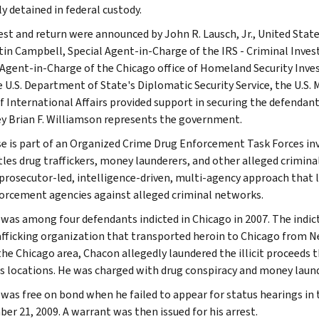
y detained in federal custody.
est and return were announced by John R. Lausch, Jr., United States
tin Campbell, Special Agent-in-Charge of the IRS - Criminal Invest
 Agent-in-Charge of the Chicago office of Homeland Security Inve
he U.S. Department of State's Diplomatic Security Service, the U.S.
f International Affairs provided support in securing the defendant'
y Brian F. Williamson represents the government.
se is part of an Organized Crime Drug Enforcement Task Forces inv
les drug traffickers, money launderers, and other alleged crimina
 prosecutor-led, intelligence-driven, multi-agency approach that l
orcement agencies against alleged criminal networks.
was among four defendants indicted in Chicago in 2007. The indic
afficking organization that transported heroin to Chicago from New
 the Chicago area, Chacon allegedly laundered the illicit proceeds
s locations. He was charged with drug conspiracy and money laun
was free on bond when he failed to appear for status hearings in t
er 21, 2009. A warrant was then issued for his arrest.