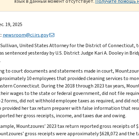
язык в данный момент отсутствует.
Получите помощь н
c. 19, 2025
t:
newsroom@ci.irs.gov
. Sullivan, United States Attorney for the District of Connecticut
s sentenced yesterday by U.S. District Judge Kari A. Dooley in Brid
.
ng to court documents and statements made in court, Mountzour
proximately 10 employees that provided cleaning services to more
stern Connecticut. During the 2018 through 2023 tax years, Mount
their wages to the state or federal government, did not file requi
-2 forms, did not withhold employee taxes as required, and did n
o provided her tax return preparer with false information that resu
ported her gross receipts, income, and taxes due and owing.
xample, Mountzoures’ 2023 tax return reported gross receipts of $12
ountzoures’ gross receipts were approximately $628,072 and the t