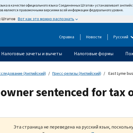
языка в качестве официального языка Соединенных Штатов» устанавливает англи
тов являются правомочными версиями всей информации федерального уровня.
Вот как это можно распознать
х Штатов
Справка
Новости
Русский
Налоговые зачеты и вычеты
Налоговые формы
Пож
сследование (Английский)
Пресс-релизы (Английский)
East Lyme bus
owner sentenced for tax 
Эта страница не переведена на русский язык, посколь