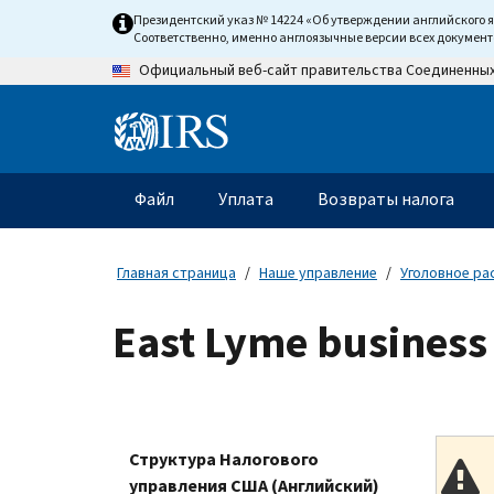
Skip
Президентский указ № 14224 «Об утверждении английского 
to
Соответственно, именно англоязычные версии всех докумен
main
Официальный веб-сайт правительства Соединенны
content
Information
Menu
Файл
Уплата
Возвраты налога
Главное
меню
Главная страница
Наше управление
Уголовное ра
East Lyme business 
Структура Налогового
управления США (Английский)