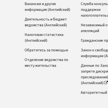
Вакансии и другая
Служба консул
информация (Английский)
поддержки
налогоплатель
Деятельность и бюджет
ведомства (Английский)
Независимый о
апелляций
Налоговая статистика
(Английский)
Гражданские п
Обратитесь за помощью
Закон о свобод
информации (А
Отделение ведомства по
месту жительства
Данные по Зако
запрете дискр
преследования
(Английский)
Авторитетный 