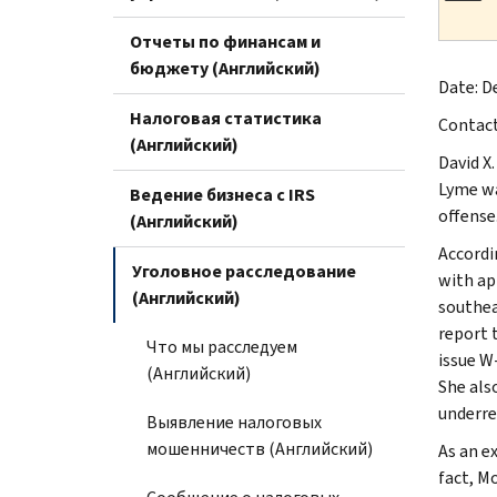
Отчеты по финансам и
бюджету (Английский)
Date: De
Налоговая статистика
Contac
(Английский)
David X
Lyme wa
Ведение бизнеса с IRS
offense
(Английский)
Accordi
Уголовное расследование
with ap
(Английский)
southea
report 
Что мы расследуем
issue W
(Английский)
She als
underre
Выявление налоговых
мошенничеств (Английский)
As an e
fact, M