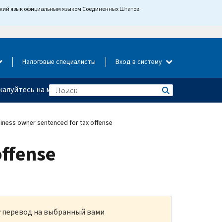
йский язык официальным языком Соединенных Штатов.
Налоговые специалисты
Вход в систему
алуйтесь на мошенничество
iness owner sentenced for tax offense
offense
ку перевод на выбранный вами