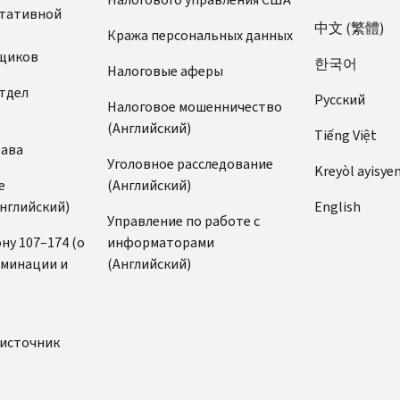
ьтативной
中文 (繁體)
Кража персональных данных
щиков
한국어
Налоговые аферы
тдел
Pусский
Налоговое мошенничество
(Английский)
Tiếng Việt
рава
Уголовное расследование
Kreyòl ayisye
е
(Английский)
нглийский)
English
Управление по работе с
ну 107–174 (о
информаторами
иминации и
(Английский)
)
источник