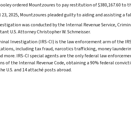
ooley ordered Mountzoures to pay restitution of $380,167.60 to th
 23, 2025, Mountzoures pleaded guilty to aiding and assisting a fal
vestigation was conducted by the Internal Revenue Service, Crimin
stant U.S. Attorney Christopher W. Schmeisser.
minal Investigation (IRS-CI) is the law enforcement arm of the IRS
ations, including tax fraud, narcotics trafficking, money launderin
nd more. IRS-CI special agents are the only federal law enforcemen
ons of the Internal Revenue Code, obtaining a 90% federal convictio
the U.S. and 14 attaché posts abroad.