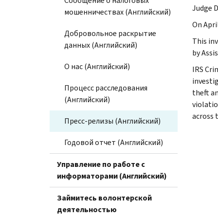
Сообщение о налоговых
Judge D
мошенничествах (Английский)
On April
Добровольное раскрытие
This in
данных (Английский)
by Assi
О нас (Английский)
IRS Cri
investig
Процесс расследования
theft a
(Английский)
violati
across 
Пресс-релизы (Английский)
Годовой отчет (Английский)
Управление по работе с
информаторами (Английский)
Займитесь волонтерской
деятельностью