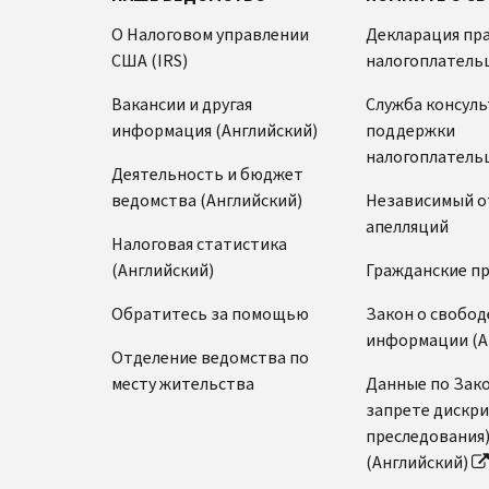
О Налоговом управлении
Декларация пр
США (IRS)
налогоплатель
Вакансии и другая
Служба консул
информация (Английский)
поддержки
налогоплатель
Деятельность и бюджет
ведомства (Английский)
Независимый о
апелляций
Налоговая статистика
(Английский)
Гражданские п
Обратитесь за помощью
Закон о свобод
информации (А
Отделение ведомства по
месту жительства
Данные по Зако
запрете дискр
преследования
(Английский)