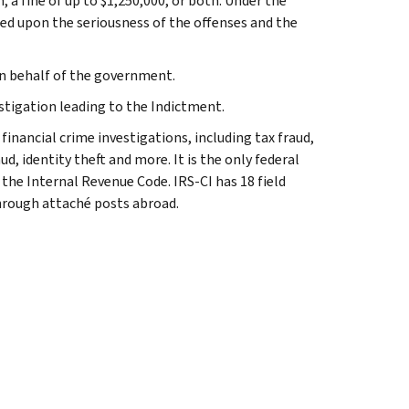
 a fine of up to $1,250,000, or both. Under the
ed upon the seriousness of the offenses and the
 on behalf of the government.
tigation leading to the Indictment.
inancial crime investigations, including tax fraud,
d, identity theft and more. It is the only federal
 the Internal Revenue Code. IRS-CI has 18 field
through attaché posts abroad.