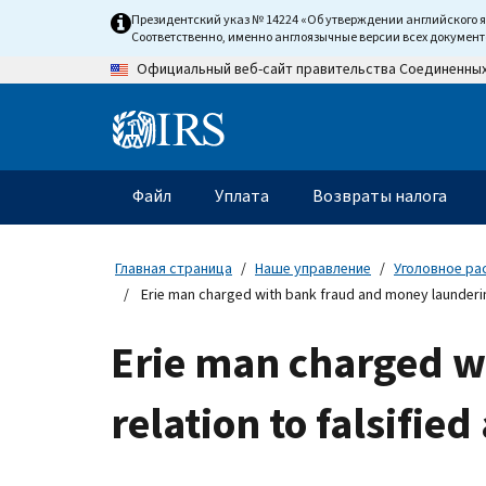
Skip
Президентский указ № 14224 «Об утверждении английского 
to
Соответственно, именно англоязычные версии всех докумен
main
Официальный веб-сайт правительства Соединенны
content
Information
Menu
Файл
Уплата
Возвраты налога
Главное
меню
Главная страница
Наше управление
Уголовное ра
Erie man charged with bank fraud and money laundering 
Erie man charged w
relation to falsifie