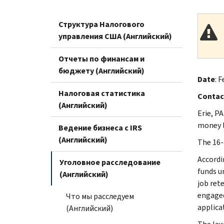
Структура Налогового
управления США (Английский)
Отчеты по финансам и
бюджету (Английский)
Date
: F
Налоговая статистика
Contac
(Английский)
Erie, PA
money l
Ведение бизнеса с IRS
(Английский)
The 16-
Accordi
Уголовное расследование
funds u
(Английский)
job ret
engaged
Что мы расследуем
applica
(Английский)