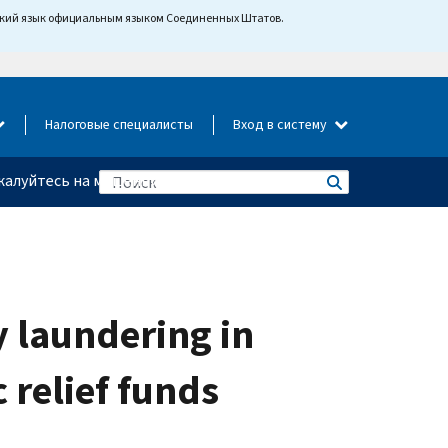
йский язык официальным языком Соединенных Штатов.
Налоговые специалисты
Вход в систему
алуйтесь на мошенничество
 laundering in
 relief funds