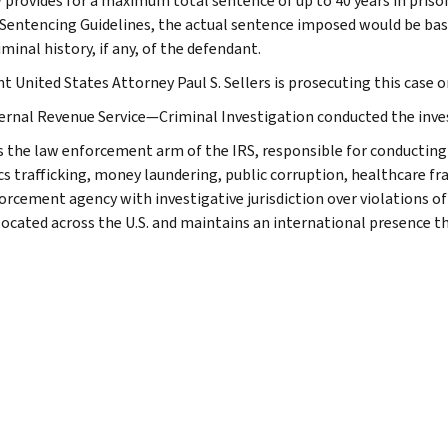
 provides for a maximum total sentence of up to 40 years in prison,
 Sentencing Guidelines, the actual sentence imposed would be bas
iminal history, if any, of the defendant.
nt United States Attorney Paul S. Sellers is prosecuting this case
ernal Revenue Service—Criminal Investigation conducted the inves
is the law enforcement arm of the IRS, responsible for conducting f
s trafficking, money laundering, public corruption, healthcare frau
orcement agency with investigative jurisdiction over violations of
 located across the U.S. and maintains an international presence 