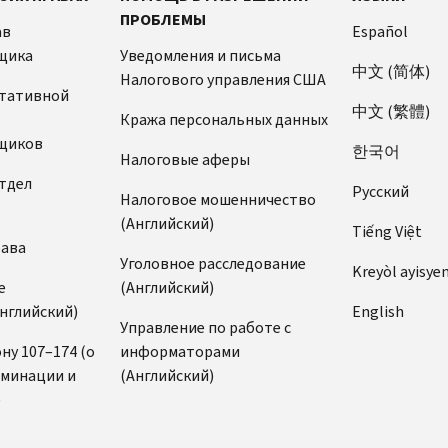
ПРОБЛЕМЫ
ав
Español
щика
Уведомления и письма
中文 (简体)
Налогового управления США
ьтативной
中文 (繁體)
Кража персональных данных
щиков
한국어
Налоговые аферы
тдел
Pусский
Налоговое мошенничество
(Английский)
Tiếng Việt
рава
Уголовное расследование
Kreyòl ayisye
е
(Английский)
нглийский)
English
Управление по работе с
ну 107–174 (о
информаторами
иминации и
(Английский)
)