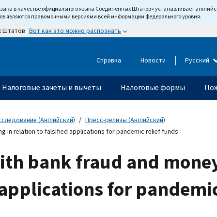
языка в качестве официального языка Соединенных Штатов» устанавливает англи
тов являются правомочными версиями всей информации федерального уровня.
Вот как это можно распознать
х Штатов
Справка
Новости
Русский
Налоговые зачеты и вычеты
Налоговые формы
Пож
сследование (Английский)
Пресс-релизы (Английский)
in relation to falsified applications for pandemic relief funds
ith bank fraud and money
d applications for pandemic