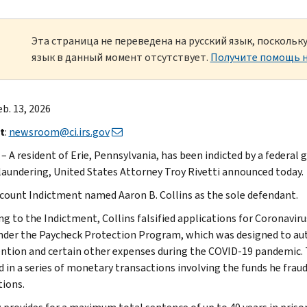
Эта страница не переведена на русский язык, посколь
язык в данный момент отсутствует.
Получите помощь н
eb. 13, 2026
t
:
newsroom@ci.irs.gov
 – A resident of Erie, Pennsylvania, has been indicted by a federal 
aundering, United States Attorney Troy Rivetti announced today.
count Indictment named Aaron B. Collins as the sole defendant.
ng to the Indictment, Collins falsified applications for Coronaviru
nder the Paycheck Protection Program, which was designed to auth
ention and certain other expenses during the COVID-19 pandemic. 
 in a series of monetary transactions involving the funds he fraud
tions.