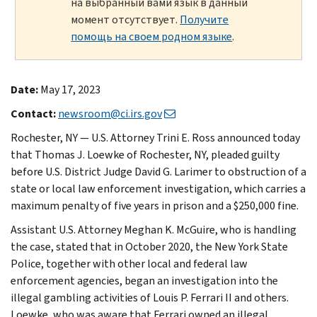
на выбранный вами язык в данный
момент отсутствует.
Получите
помощь на своем родном языке
.
Date:
May 17, 2023
Contact:
newsroom@ci.irs.gov
Rochester, NY — U.S. Attorney Trini E. Ross announced today
that Thomas J. Loewke of Rochester, NY, pleaded guilty
before U.S. District Judge David G. Larimer to obstruction of a
state or local law enforcement investigation, which carries a
maximum penalty of five years in prison and a $250,000 fine.
Assistant U.S. Attorney Meghan K. McGuire, who is handling
the case, stated that in October 2020, the New York State
Police, together with other local and federal law
enforcement agencies, began an investigation into the
illegal gambling activities of Louis P. Ferrari II and others.
Loewke, who was aware that Ferrari owned an illegal