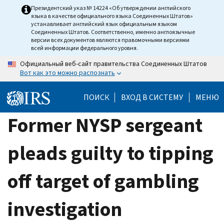
Skip
Президентский указ № 14224 «Об утверждении английского
языка в качестве официального языка Соединенных Штатов»
to
устанавливает английский язык официальным языком
main
Соединенных Штатов. Соответственно, именно англоязычные
версии всех документов являются правомочными версиями
content
всей информации федерального уровня.
Официальный веб-сайт правительства Соединенных Штатов
Вот как это можно распознать
ПОИСК
ВХОД В СИСТЕМУ
МЕНЮ
Former NYSP sergeant
pleads guilty to tipping
off target of gambling
investigation