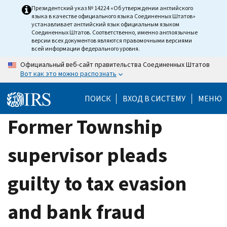
Skip
Президентский указ № 14224 «Об утверждении английского
языка в качестве официального языка Соединенных Штатов»
to
устанавливает английский язык официальным языком
main
Соединенных Штатов. Соответственно, именно англоязычные
версии всех документов являются правомочными версиями
content
всей информации федерального уровня.
Официальный веб-сайт правительства Соединенных Штатов
Вот как это можно распознать
ПОИСК
ВХОД В СИСТЕМУ
МЕНЮ
Former Township
supervisor pleads
guilty to tax evasion
and bank fraud