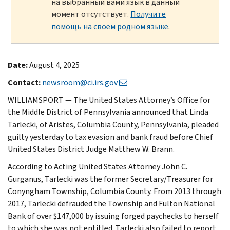
на выбранный вами язык в данный
момент отсутствует.
Получите
помощь на своем родном языке
.
Date:
August 4, 2025
Contact:
newsroom@ci.irs.gov
WILLIAMSPORT — The United States Attorney’s Office for
the Middle District of Pennsylvania announced that Linda
Tarlecki, of Aristes, Columbia County, Pennsylvania, pleaded
guilty yesterday to tax evasion and bank fraud before Chief
United States District Judge Matthew W. Brann.
According to Acting United States Attorney John C.
Gurganus, Tarlecki was the former Secretary/Treasurer for
Conyngham Township, Columbia County. From 2013 through
2017, Tarlecki defrauded the Township and Fulton National
Bank of over $147,000 by issuing forged paychecks to herself
to which she was not entitled. Tarlecki also failed to report