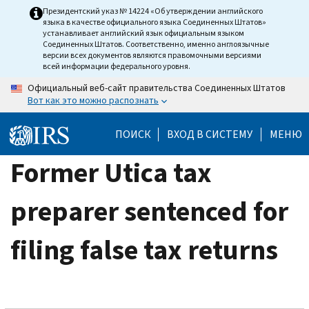
Skip
Президентский указ № 14224 «Об утверждении английского
языка в качестве официального языка Соединенных Штатов»
to
устанавливает английский язык официальным языком
main
Соединенных Штатов. Соответственно, именно англоязычные
версии всех документов являются правомочными версиями
content
всей информации федерального уровня.
Официальный веб-сайт правительства Соединенных Штатов
Вот как это можно распознать
ПОИСК
ВХОД В СИСТЕМУ
МЕНЮ
Former Utica tax
preparer sentenced for
filing false tax returns