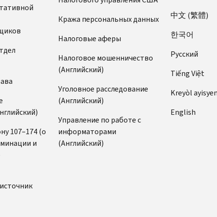
ьтативной
中文 (繁體)
Кража персональных данных
щиков
한국어
Налоговые аферы
тдел
Pусский
Налоговое мошенничество
(Английский)
Tiếng Việt
рава
Уголовное расследование
Kreyòl ayisye
е
(Английский)
нглийский)
English
Управление по работе с
ну 107–174 (о
информаторами
иминации и
(Английский)
)
источник