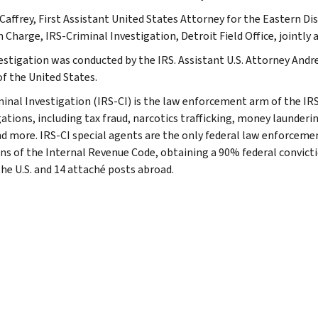
Caffrey, First Assistant United States Attorney for the Eastern Di
n Charge, IRS-Criminal Investigation, Detroit Field Office, jointl
estigation was conducted by the IRS. Assistant U.S. Attorney Andr
of the United States.
minal Investigation (IRS-CI) is the law enforcement arm of the IRS
ations, including tax fraud, narcotics trafficking, money launderin
nd more. IRS-CI special agents are the only federal law enforcemen
ons of the Internal Revenue Code, obtaining a 90% federal convictio
the U.S. and 14 attaché posts abroad.