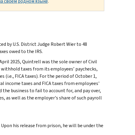
а своем родном языке
.
d by U.S. District Judge Robert Wier to 48
taxes owed to the IRS.
ril 2025, Quintrell was the sole owner of Civil
to withhold taxes from its employees’ paychecks,
s (i.e., FICA taxes). For the period of October 1,
eral income taxes and FICA taxes from employees'
 the business to fail to account for, and pay over,
s, as well as the employer's share of such payroll
 Upon his release from prison, he will be under the