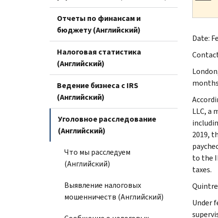
Отчеты по финансам и
бюджету (Английский)
Date: Fe
Налоговая статистика
Contac
(Английский)
London,
months 
Ведение бизнеса с IRS
(Английский)
Accordi
LLC, a 
Уголовное расследование
includin
(Английский)
2019, t
paycheck
Что мы расследуем
to the 
(Английский)
taxes.
Выявление налоговых
Quintrel
мошенничеств (Английский)
Under f
supervis