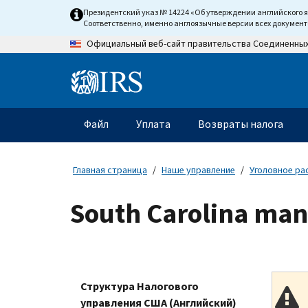
Skip
Президентский указ № 14224 «Об утверждении английского 
to
Соответственно, именно англоязычные версии всех докумен
main
Официальный веб-сайт правительства Соединенны
content
Information
Menu
Файл
Уплата
Возвраты налога
Главное
меню
Главная страница
Наше управление
Уголовное ра
South Carolina man
Структура Налогового
управления США (Английский)