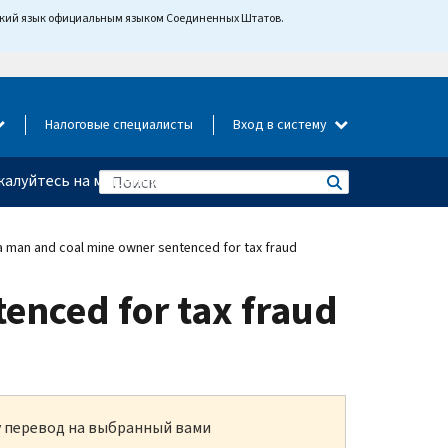
йский язык официальным языком Соединенных Штатов.
Налоговые специалисты
Вход в систему
алуйтесь на мошенничество
a man and coal mine owner sentenced for tax fraud
enced for tax fraud
ку перевод на выбранный вами