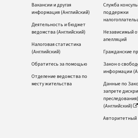
Вакансии и другая
Служба консул
информация (Английский)
поддержки
налогоплатель
Деятельность и бюджет
ведомства (Английский)
Независимый о
апелляций
Налоговая статистика
(Английский)
Гражданские п
Обратитесь за помощью
Закон о свобод
информации (А
Отделение ведомства по
месту жительства
Данные по Зако
запрете дискр
преследования
(Английский)
Авторитетный 