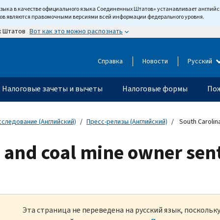
языка в качестве официального языка Соединенных Штатов» устанавливает англи
тов являются правомочными версиями всей информации федерального уровня.
Вот как это можно распознать
х Штатов
Справка
Новости
Русский
Налоговые зачеты и вычеты
Налоговые формы
Пож
сследование (Английский)
Пресс-релизы (Английский)
South Carolin
 and coal mine owner sent
Эта страница не переведена на русский язык, посколь