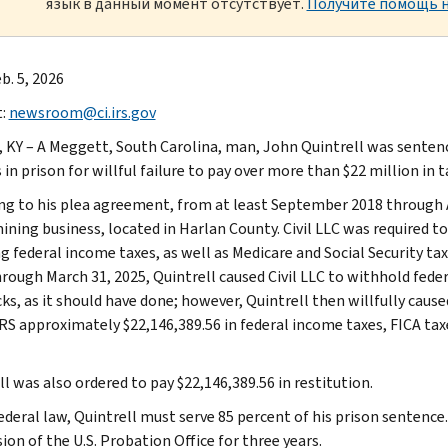
язык в данный момент отсутствует.
Получите помощь н
b. 5, 2026
t:
newsroom@ci.irs.gov
 KY – A Meggett, South Carolina, man, John Quintrell was sentence
in prison for willful failure to pay over more than $22 million in 
ng to his plea agreement, from at least September 2018 through Ap
mining business, located in Harlan County. Civil LLC was required 
g federal income taxes, as well as Medicare and Social Security taxe
hrough March 31, 2025, Quintrell caused Civil LLC to withhold fed
s, as it should have done; however, Quintrell then willfully caused
IRS approximately $22,146,389.56 in federal income taxes, FICA taxe
l was also ordered to pay $22,146,389.56 in restitution.
ederal law, Quintrell must serve 85 percent of his prison sentence.
ion of the U.S. Probation Office for three years.