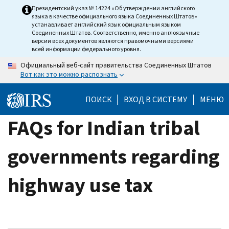
Skip
Президентский указ № 14224 «Об утверждении английского
языка в качестве официального языка Соединенных Штатов»
to
устанавливает английский язык официальным языком
main
Соединенных Штатов. Соответственно, именно англоязычные
версии всех документов являются правомочными версиями
content
всей информации федерального уровня.
Официальный веб-сайт правительства Соединенных Штатов
Вот как это можно распознать
ПОИСК
ВХОД В СИСТЕМУ
МЕНЮ
FAQs for Indian tribal
governments regarding
highway use tax