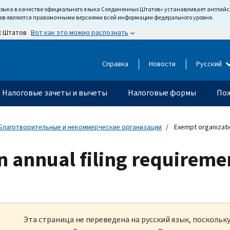
языка в качестве официального языка Соединенных Штатов» устанавливает англи
тов являются правомочными версиями всей информации федерального уровня.
Вот как это можно распознать
х Штатов
Справка
Новости
Русский
Налоговые зачеты и вычеты
Налоговые формы
Пож
Благотворительные и некоммерческие организации
Exempt organizatio
n annual filing requireme
Эта страница не переведена на русский язык, посколь