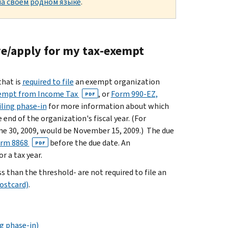
а своем родном языке
.
ive/apply for my tax-exempt
that is
required to file
an exempt organization
xempt from Income Tax
, or
Form 990-EZ,
PDF
iling phase-in
for more information about which
 end of the organization's fiscal year. (For
une 30, 2009, would be November 15, 2009.) The due
rm 8868
before the due date. An
PDF
r a tax year.
 than the threshold- are not required to file an
ostcard)
.
g phase-in)