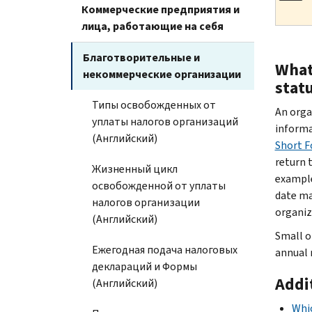
Коммерческие предприятия и
лица, работающие на себя
Благотворительные и
What 
некоммерческие организации
stat
Типы освобожденных от
An orga
уплаты налогов организаций
informa
(Английский)
Short F
return t
Жизненный цикл
example
освобожденной от уплаты
date ma
налогов организации
organiz
(Английский)
Small o
Ежегодная подача налоговых
annual 
деклараций и Формы
Addi
(Английский)
Whic