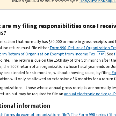
язык в данный момент отсутствует.
Получите помощь н
are my filing responsibilities once I rece
us?
nization that normally has $50,000 or more in gross receipts and 
tion return must file either
Form 990, Return of Organization E
orm Return of Organization Exempt from Income Tax
. See
f
PDF
o file. The return is due on the 15th day of the 5th month after the
, the 2008 return of an organization whose fiscal year ends on J
y be extended for six months, without showing cause, by filing
Fo
ation will only be allowed an extension of 6 months for a return fo
rganizations - those whose annual gross receipts are normally less
return but may be required to file an
annual electronic notice (e-P
tional information
h forms do exempt organizations file?: The Form 990 series (filin