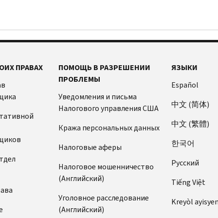
ОИХ ПРАВАХ
ПОМОЩЬ В РАЗРЕШЕНИИ
ЯЗЫКИ
ПРОБЛЕМЫ
ав
Español
щика
Уведомления и письма
中文 (简体)
Налогового управления США
ьтативной
中文 (繁體)
Кража персональных данных
щиков
한국어
Налоговые аферы
тдел
Pусский
Налоговое мошенничество
(Английский)
Tiếng Việt
рава
Уголовное расследование
Kreyòl ayisye
е
(Английский)