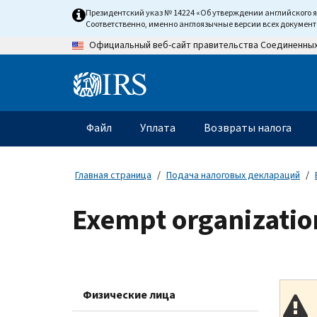
Skip
Президентский указ № 14224 «Об утверждении английского 
to
Соответственно, именно англоязычные версии всех докумен
main
Официальный веб-сайт правительства Соединенны
content
Information
Menu
Файл
Уплата
Возвраты налога
Главное
меню
Главная страница
Подача налоговых деклараций
Exempt organizatio
Физические лица