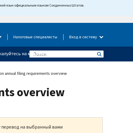
йский язык официальным языком Соединенных Штатов.
Налоговые специалисты
Вход в систему
алуйтесь на мошенничество
n annual filing requirements overview
nts overview
ку перевод на выбранный вами