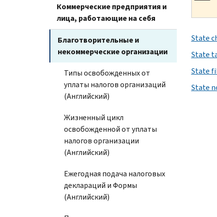
Коммерческие предприятия и
лица, работающие на себя
State c
Благотворительные и
некоммерческие организации
State ta
State f
Типы освобожденных от
уплаты налогов организаций
State n
(Английский)
Жизненный цикл
освобожденной от уплаты
налогов организации
(Английский)
Ежегодная подача налоговых
деклараций и Формы
(Английский)