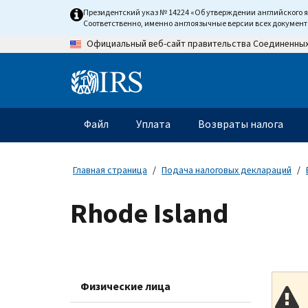
Skip
Президентский указ № 14224 «Об утверждении английского 
to
Соответственно, именно англоязычные версии всех докумен
main
Официальный веб-сайт правительства Соединенны
content
Information
Menu
Файл
Уплата
Возвраты налога
Главное
меню
Главная страница
Подача налоговых деклараций
Rhode Island
Физические лица