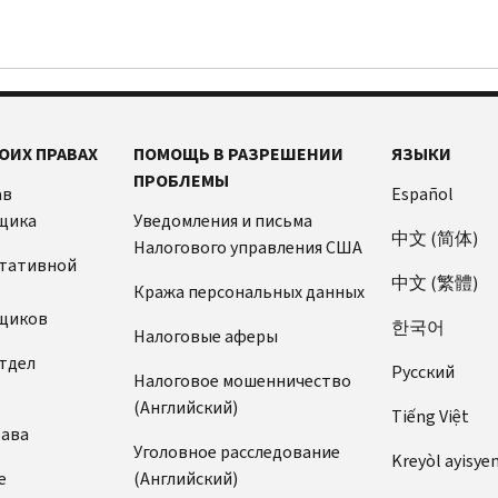
ОИХ ПРАВАХ
ПОМОЩЬ В РАЗРЕШЕНИИ
ЯЗЫКИ
ПРОБЛЕМЫ
ав
Español
щика
Уведомления и письма
中文 (简体)
Налогового управления США
ьтативной
中文 (繁體)
Кража персональных данных
щиков
한국어
Налоговые аферы
тдел
Pусский
Налоговое мошенничество
(Английский)
Tiếng Việt
рава
Уголовное расследование
Kreyòl ayisye
е
(Английский)