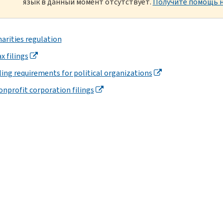
язык в данный момент отсутствует.
Получите помощь н
harities regulation
x filings
iling requirements for political organizations
onprofit corporation filings