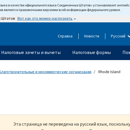
языка в качестве официального языка Соединенных Штатов» устанавливает англи
тов являются правомочными версиями всей информации федерального уровня.
Вот как это можно распознать
х Штатов
Справка
Новости
Русский
Налоговые зачеты и вычеты
Налоговые формы
Пож
Благотворительные и некоммерческие организации
Rhode Island
Эта страница не переведена на русский язык, посколь