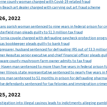
rne county woman charged with Covid-19 related fraud
 Beach art dealer charged with carrying out art fraud scheme
26, 2022
ans parish woman sentenced to nine years in federal prison for cre
terfield man pleads guilty to $1.3 million tax fraud
fornia couple charged with defrauding paycheck protection prog
as bookkeeper pleads guilty to bank fraud
preparer, husband sentenced for defrauding IRS out of $3.3 millio
er Aequitas senior executive and chief financial officer pleads gu
aware county mushroom farm owner admits to tax fraud
Haven man sentenced to more than five years in federal prison fo
er Illinois state representative sentenced to nearly five years in 
ns man sentenced to 51 months in prison for defrauding pharma
ve defendants sentenced for tax felonies and immigration crimes
25, 2022
stigation into illegal casinos leads to indictments alleging gamb