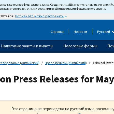
языка в качестве официального языка Соединенных Штатов» устанавливает англи
тов являются правомочными версиями всей информации федерального уровня.
Вот как это можно распознать
х Штатов
Справка
Новости
Русский
Налоговые зачеты и вычеты
Налоговые формы
Пож
сследование (Английский)
Пресс-релизы (Английский)
Criminal Inves
ion Press Releases for Ma
Эта страница не переведена на русский язык, посколь