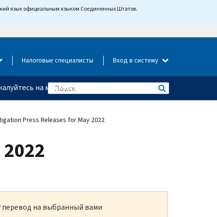
йский язык официальным языком Соединенных Штатов.
Налоговые специалисты
Вход в систему
алуйтесь на мошенничество
tigation Press Releases for May 2022
y 2022
ку перевод на выбранный вами