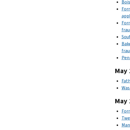
Bois
Form
appl
Form
frau
Sout
Bake
frau
Penn
May 
Fath
Wash
May 
For
Twen
Man 