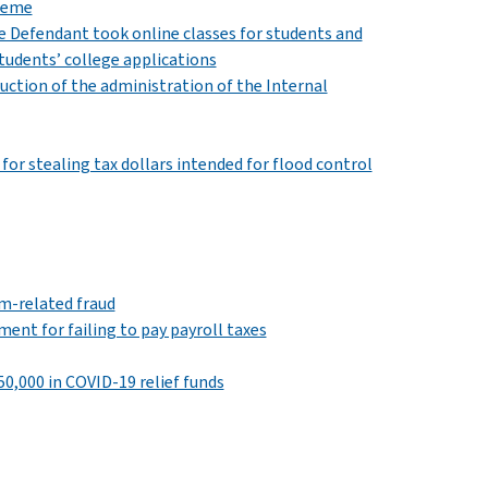
cheme
 Defendant took online classes for students and
tudents’ college applications
ction of the administration of the Internal
or stealing tax dollars intended for flood control
m-related fraud
nt for failing to pay payroll taxes
0,000 in COVID-19 relief funds