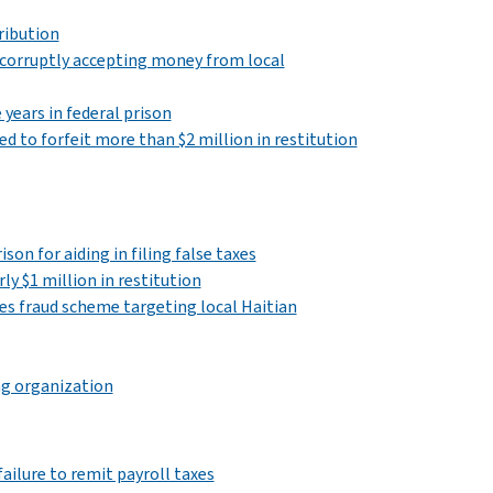
ribution
y corruptly accepting money from local
years in federal prison
d to forfeit more than $2 million in restitution
on for aiding in filing false taxes
ly $1 million in restitution
es fraud scheme targeting local Haitian
ng organization
ailure to remit payroll taxes