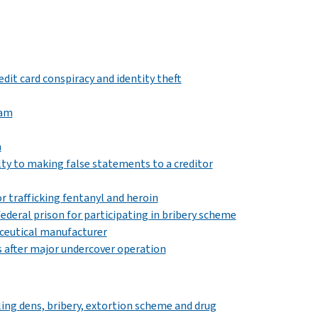
dit card conspiracy and identity theft
ram
n
ilty to making false statements to a creditor
r trafficking fentanyl and heroin
federal prison for participating in bribery scheme
ceutical manufacturer
 after major undercover operation
ling dens, bribery, extortion scheme and drug