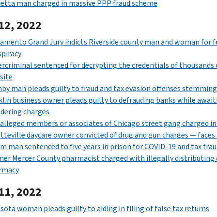
etta man charged in massive PPP fraud scheme
12, 2022
amento Grand Jury indicts Riverside county man and woman for f
piracy
rcriminal sentenced for decrypting the credentials of thousands
site
nby man pleads guilty to fraud and tax evasion offenses stemm
lin business owner pleads guilty to defrauding banks while awai
dering charges
alleged members or associates of Chicago street gang charged in 
tteville daycare owner convicted of drug and gun charges — faces a
m man sentenced to five years in prison for COVID-19 and tax fra
er Mercer County pharmacist charged with illegally distributin
rmacy
11, 2022
sota woman pleads guilty to aiding in filing of false tax returns