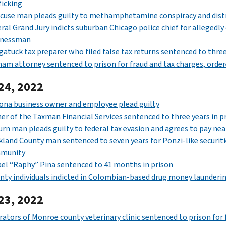
ficking
cuse man pleads guilty to methamphetamine conspiracy and dist
ral Grand Jury indicts suburban Chicago police chief for allegedl
inessman
atuck tax preparer who filed false tax returns sentenced to three 
am attorney sentenced to prison for fraud and tax charges, ordere
24, 2022
ona business owner and employee plead guilty
r of the Taxman Financial Services sentenced to three years in pris
rn man pleads guilty to federal tax evasion and agrees to pay near
land County man sentenced to seven years for Ponzi-like securiti
munity
el “Raphy” Pina sentenced to 41 months in prison
ty individuals indicted in Colombian-based drug money launderi
23, 2022
ators of Monroe county veterinary clinic sentenced to prison for f