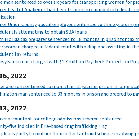
e man sentenced to over six years for transporting women for pr
er head of Anaheim Chamber of Commerce named in federal crimi
ication
er Union County postal employee sentenced to three years in pri
dulently attempting to obtain SBA loans
h Florida tax preparer sentenced to 18 months in prison for tax f
r woman charged in federal court with aiding and assisting in the
dulent tax returns
sylvania man charged with $1.7 million Paycheck Protection Pr
16, 2022
er and son sentenced to more than 12 years in prison in large-scal
ington man sentenced to 33 months in prison and ordered to pay 
13, 2022
mer accountant for college admissions scheme sentenced
ty-five indicted in Erie-based drug trafficking ring
pleads guilty to multimillion dollar tax fraud scheme involving p