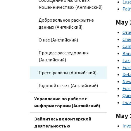
Сообщение о налоговых
Luze
мошенничествах (Английский)
Palm
Добровольное раскрытие
May 
данных (Английский)
Orle
Ches
О нас (Английский)
Cali
Процесс расследования
Kans
(Английский)
Tax 
Form
Пресс-релизы (Английский)
Del
New 
Годовой отчет (Английский)
Form
Quee
Управление по работе с
Twel
информаторами (Английский)
May 
Займитесь волонтерской
деятельностью
Inve