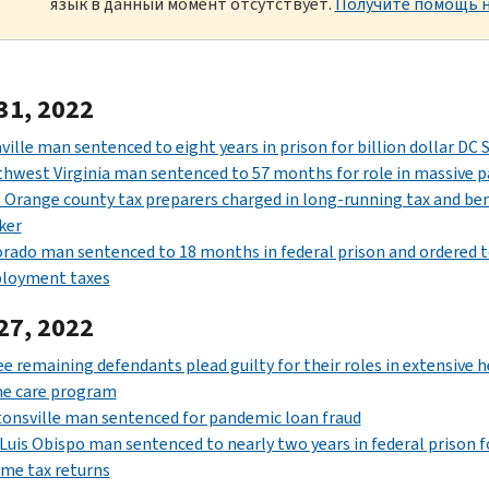
язык в данный момент отсутствует.
Получите помощь н
31, 2022
ville man sentenced to eight years in prison for billion dollar DC
thwest Virginia man sentenced to 57 months for role in massiv
Orange county tax preparers charged in long-running tax and ben
ker
rado man sentenced to 18 months in federal prison and ordered to 
loyment taxes
27, 2022
e remaining defendants plead guilty for their roles in extensive h
e care program
onsville man sentenced for pandemic loan fraud
Luis Obispo man sentenced to nearly two years in federal prison fo
me tax returns