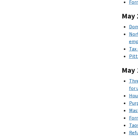
Form
May 
Domi
Nort
emp
Tax 
Pitt
May 
Thre
for 
Hous
Purp
Mast
Form
Taos
Refu