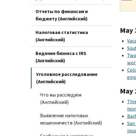
Отчеты по финансам и
бюджету (Английский)
May 
Налоговая статистика
(Английский)
Vaca
Sou
Ведение бизнеса с IRS
Two 
(Английский)
wor
Colo
Уголовное расследование
emp
(Английский)
May 
Что мы расследуем
Thre
(Английский)
hom
Выявление налоговых
Bart
мошенничеств (Английский)
San 
inco