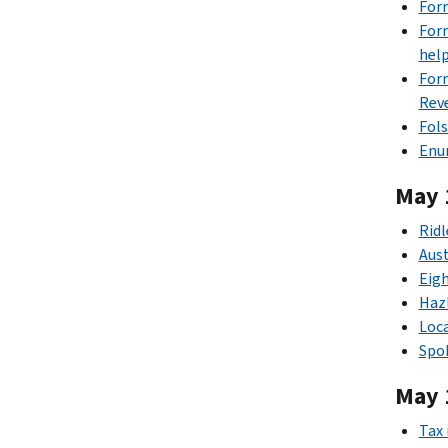
Form
Form
help
Form
Rev
Fols
Enum
May 
Ridl
Aust
Eigh
Hazl
Loca
Spok
May 
Tax 