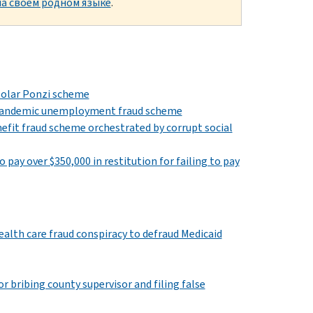
а своем родном языке
.
 Solar Ponzi scheme
e pandemic unemployment fraud scheme
efit fraud scheme orchestrated by corrupt social
pay over $350,000 in restitution for failing to pay
ealth care fraud conspiracy to defraud Medicaid
r bribing county supervisor and filing false