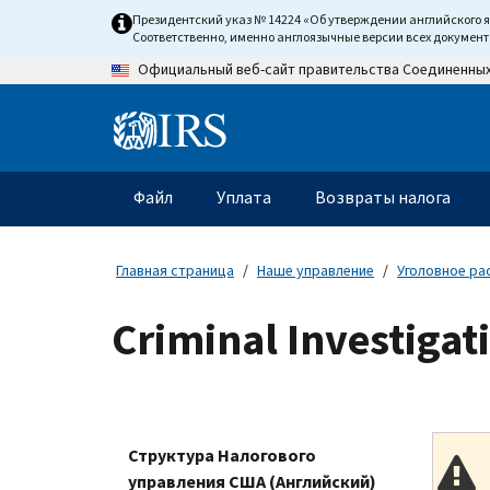
Skip
Президентский указ № 14224 «Об утверждении английского 
to
Соответственно, именно англоязычные версии всех докумен
main
Официальный веб-сайт правительства Соединенны
content
Information
Menu
Файл
Уплата
Возвраты налога
Главное
меню
Главная страница
Наше управление
Уголовное ра
Criminal Investigat
Структура Налогового
управления США (Английский)