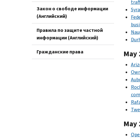
traf
Закон о свободе информации
Syra
(Английский)
Fede
bus
Правила по защите частной
Naug
информации (Английский)
Durh
Гражданские права
May 
Ariz
Owne
Aubu
Rock
com
Rafa
Twen
May 
Oper