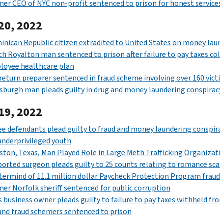
er CEO of NYC non-profit sentenced to prison for honest service
20, 2022
nican Republic citizen extradited to United States on money lau
h Royalton man sentenced to prison after failure to pay taxes 
loyee healthcare plan
return preparer sentenced in fraud scheme involving over 160 vict
sburgh man pleads guilty in drug and money laundering conspirac
19, 2022
e defendants plead guilty to fraud and money laundering conspir
underprivileged youth
ton, Texas, Man Played Role in Large Meth Trafficking Organizat
orted surgeon pleads guilty to 25 counts relating to romance sca
ermind of 11.1 million dollar Paycheck Protection Program fraud
er Norfolk sheriff sentenced for public corruption
 business owner pleads guilty to failure to pay taxes withheld 
nd fraud schemers sentenced to prison