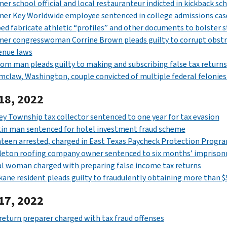
er school official and local restauranteur indicted in kickback s
er Key Worldwide employee sentenced in college admissions case
ed fabricate athletic “profiles” and other documents to bolster s
er congresswoman Corrine Brown pleads guilty to corrupt obstru
enue laws
om man pleads guilty to making and subscribing false tax returns
claw, Washington, couple convicted of multiple federal felonies f
18, 2022
ey Township tax collector sentenced to one year for tax evasion
in man sentenced for hotel investment fraud scheme
teen arrested, charged in East Texas Paycheck Protection Progra
eton roofing company owner sentenced to six months’ imprisonme
l woman charged with preparing false income tax returns
ane resident pleads guilty to fraudulently obtaining more than $5
17, 2022
return preparer charged with tax fraud offenses