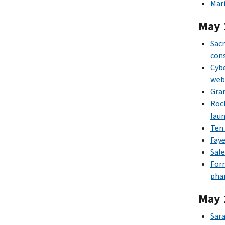
Mari
May 
Sacr
cons
Cybe
web
Gra
Rock
laun
Ten 
Faye
Sale
Form
pha
May 
Sara