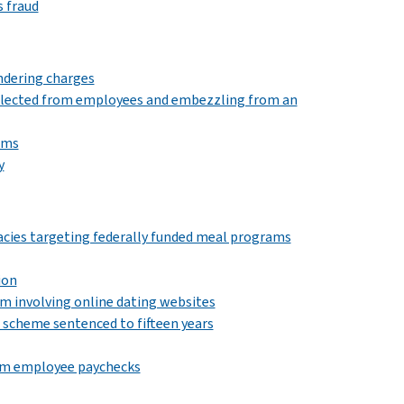
s fraud
ndering charges
collected from employees and embezzling from an
ims
y
acies targeting federally funded meal programs
ion
m involving online dating websites
 scheme sentenced to fifteen years
from employee paychecks