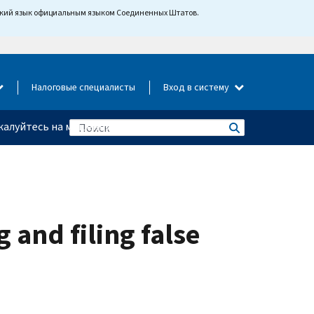
йский язык официальным языком Соединенных Штатов.
Налоговые специалисты
Вход в систему
алуйтесь на мошенничество
 and filing false