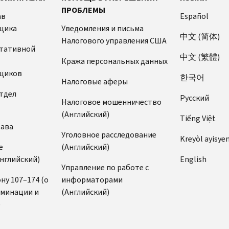
ПРОБЛЕМЫ
ав
Español
щика
Уведомления и письма
中文 (简体)
Налогового управления США
ьтативной
中文 (繁體)
Кража персональных данных
щиков
한국어
Налоговые аферы
тдел
Pусский
Налоговое мошенничество
(Английский)
Tiếng Việt
рава
Уголовное расследование
Kreyòl ayisye
е
(Английский)
нглийский)
English
Управление по работе с
ну 107–174 (о
информаторами
иминации и
(Английский)
)