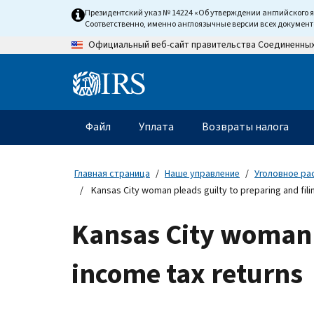
Skip
Президентский указ № 14224 «Об утверждении английского 
to
Соответственно, именно англоязычные версии всех докумен
main
Официальный веб-сайт правительства Соединенны
content
Information
Menu
Файл
Уплата
Возвраты налога
Главное
меню
Главная страница
Наше управление
Уголовное ра
Kansas City woman pleads guilty to preparing and fili
Kansas City woman p
income tax returns