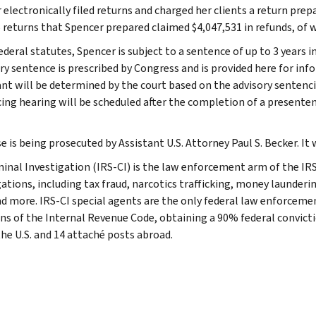
 electronically filed returns and charged her clients a return prep
 returns that Spencer prepared claimed $4,047,531 in refunds, of w
ederal statutes, Spencer is subject to a sentence of up to 3 years
ry sentence is prescribed by Congress and is provided here for inf
nt will be determined by the court based on the advisory sentenci
ing hearing will be scheduled after the completion of a presente
e is being prosecuted by Assistant U.S. Attorney Paul S. Becker. It
minal Investigation (IRS-CI) is the law enforcement arm of the IRS
ations, including tax fraud, narcotics trafficking, money launderin
nd more. IRS-CI special agents are the only federal law enforcemen
ons of the Internal Revenue Code, obtaining a 90% federal convictio
the U.S. and 14 attaché posts abroad.