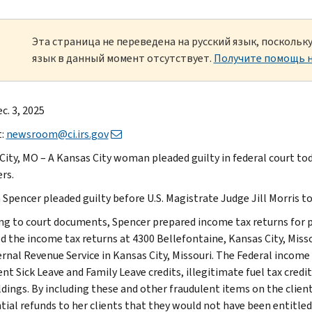
Эта страница не переведена на русский язык, посколь
язык в данный момент отсутствует.
Получите помощь н
c. 3, 2025
t:
newsroom@ci.irs.gov
City, MO – A Kansas City woman pleaded guilty in federal court tod
rs.
Spencer pleaded guilty before U.S. Magistrate Judge Jill Morris to 
ng to court documents, Spencer prepared income tax returns for p
d the income tax returns at 4300 Bellefontaine, Kansas City, Missou
ernal Revenue Service in Kansas City, Missouri. The Federal income
nt Sick Leave and Family Leave credits, illegitimate fuel tax credit
dings. By including these and other fraudulent items on the clien
tial refunds to her clients that they would not have been entitled