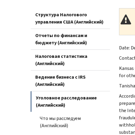
Структура Налогового
управления США (Английский)
Отчеты по финансам и
бюджету (Английский)
Date: De
Налоговая статистика
Contac
(Английский)
Kansas 
for othe
Ведение бизнеса с IRS
(Английский)
Tanisha 
Accordi
Уголовное расследование
prepare
(Английский)
the Int
fraudule
Что мы расследуем
withhol
(Английский)
substan