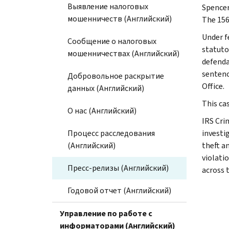
Выявление налоговых
Spencer
мошенничеств (Английский)
The 156
Under f
Сообщение о налоговых
statuto
мошенничествах (Английский)
defenda
sentenc
Добровольное раскрытие
Office.
данных (Английский)
This cas
О нас (Английский)
IRS Cri
Процесс расследования
investig
(Английский)
theft a
violati
Пресс-релизы (Английский)
across 
Годовой отчет (Английский)
Управление по работе с
информаторами (Английский)