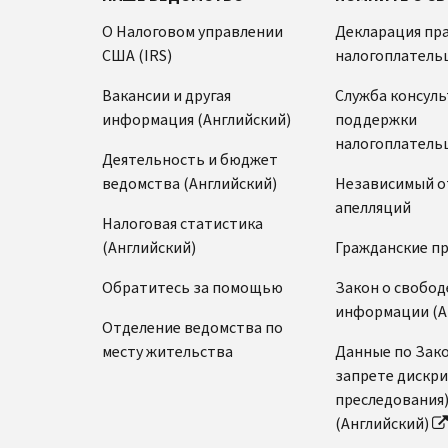
О Налоговом управлении
Декларация пр
США (IRS)
налогоплатель
Вакансии и другая
Служба консул
информация (Английский)
поддержки
налогоплатель
Деятельность и бюджет
ведомства (Английский)
Независимый о
апелляций
Налоговая статистика
(Английский)
Гражданские п
Обратитесь за помощью
Закон о свобод
информации (А
Отделение ведомства по
месту жительства
Данные по Зако
запрете дискр
преследования
(Английский)