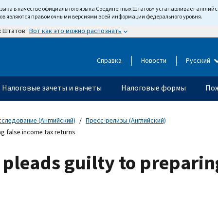
языка в качестве официального языка Соединенных Штатов» устанавливает англи
тов являются правомочными версиями всей информации федерального уровня.
Вот как это можно распознать
х Штатов
Справка
Новости
Русский
Налоговые зачеты и вычеты
Налоговые формы
Пож
сследование (Английский)
Пресс-релизы (Английский)
ng false income tax returns
leads guilty to preparing