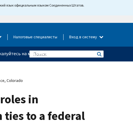
йский язык официальным языком Соединенных Штатов.
Налоговые специалисты
Вход в систему
алуйтесь на мошенничество
ence, Colorado
roles in
ties to a federal