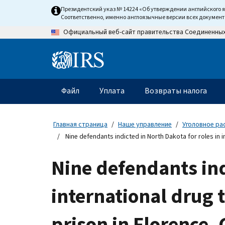
Skip
Президентский указ № 14224 «Об утверждении английского 
to
Соответственно, именно англоязычные версии всех докумен
main
Официальный веб-сайт правительства Соединенны
content
Information
Menu
Файл
Уплата
Возвраты налога
Главное
меню
Главная страница
Наше управление
Уголовное ра
Nine defendants indicted in North Dakota for roles in i
Nine defendants ind
international drug t
prison in Florence,