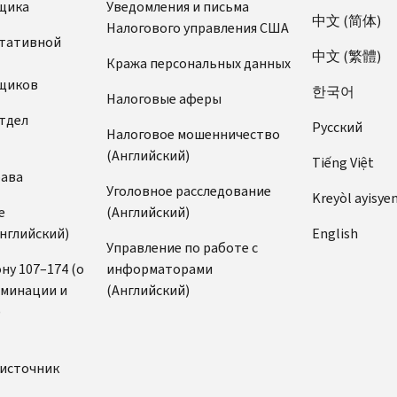
щика
Уведомления и письма
中文 (简体)
Налогового управления США
ьтативной
中文 (繁體)
Кража персональных данных
щиков
한국어
Налоговые аферы
тдел
Pусский
Налоговое мошенничество
(Английский)
Tiếng Việt
рава
Уголовное расследование
Kreyòl ayisye
е
(Английский)
нглийский)
English
Управление по работе с
ну 107–174 (о
информаторами
иминации и
(Английский)
)
источник