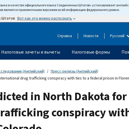
языка в качестве официального языка Соединенных Штатов» устанавливает англи
тов являются правомочными версиями всей информации федерального уровня.
Вот как это можно распознать
х Штатов
Справка
Новости
Русский
Налоговые зачеты и вычеты
Налоговые формы
Пож
сследование (Английский)
Пресс-релизы (Английский)
nternational drug trafficking conspiracy with ties to a federal prison in Flor
icted in North Dakota for 
rafficking conspiracy with 
 Colorado