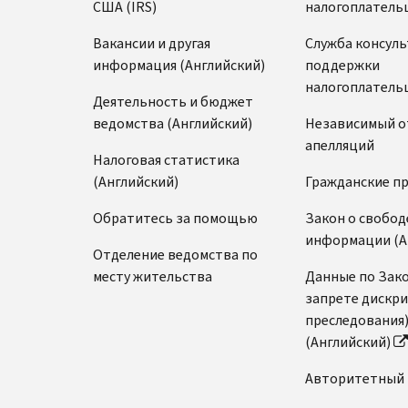
США (IRS)
налогоплатель
Вакансии и другая
Служба консул
информация (Английский)
поддержки
налогоплатель
Деятельность и бюджет
ведомства (Английский)
Независимый о
апелляций
Налоговая статистика
(Английский)
Гражданские п
Обратитесь за помощью
Закон о свобод
информации (А
Отделение ведомства по
месту жительства
Данные по Зако
запрете дискр
преследования
(Английский)
Авторитетный 