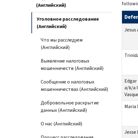
followi
(Английский)
Defe
Уголовное расследование
(Английский)
Jesus
Что мы расследуем
(Английский)
Trinid
Выявление налоговых
мошенничеств (Английский)
Edgar
Сообщение о налоговых
a/k/a 
мошенничествах (Английский)
Vasqu
Добровольное раскрытие
Maria 
данных (Английский)
О нас (Английский)
Jesse
Процесс расследования