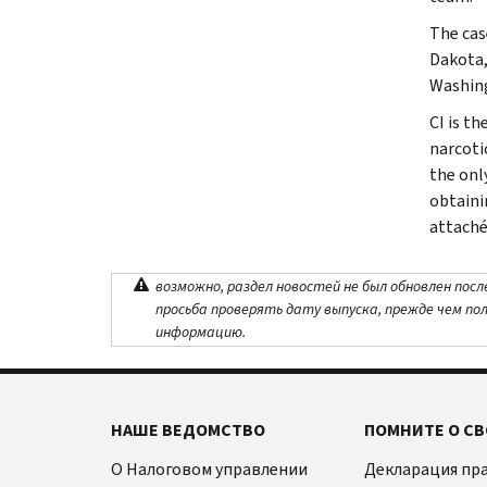
The cas
Dakota,
Washing
CI is th
narcoti
the onl
obtaini
attaché
возможно, раздел новостей не был обновлен посл
просьба проверять дату выпуска, прежде чем по
информацию.
НАШЕ ВЕДОМСТВО
ПОМНИТЕ О СВ
О Налоговом управлении
Декларация пр