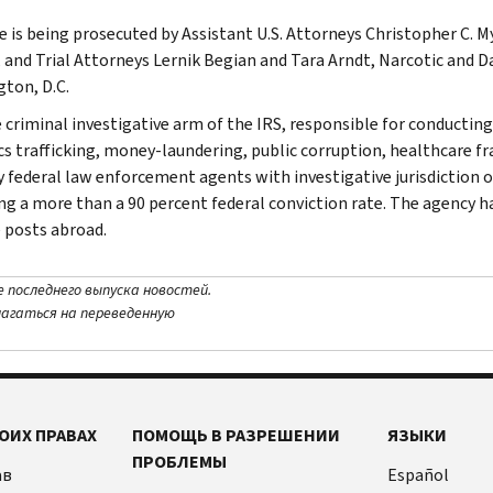
e is being prosecuted by Assistant U.S. Attorneys Christopher C. M
 and Trial Attorneys Lernik Begian and Tara Arndt, Narcotic and D
ton, D.C.
e criminal investigative arm of the IRS, responsible for conducting
cs trafficking, money-laundering, public corruption, healthcare fra
y federal law enforcement agents with investigative jurisdiction o
ng a more than a 90 percent federal conviction rate. The agency has
 posts abroad.
е последнего выпуска новостей.
лагаться на переведенную
ОИХ ПРАВАХ
ПОМОЩЬ В РАЗРЕШЕНИИ
ЯЗЫКИ
ПРОБЛЕМЫ
ав
Español