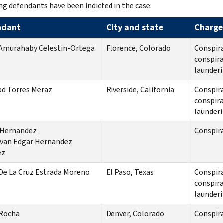
ng defendants have been indicted in the case:
ndant
City and state
Charge
 Amurahaby Celestin-Ortega
Florence, Colorado
Conspira
conspira
launderi
ad Torres Meraz
Riverside, California
Conspira
conspira
launderi
 Hernandez
Conspira
Ivan Edgar Hernandez
ez
De La Cruz Estrada Moreno
El Paso, Texas
Conspira
conspira
launderi
 Rocha
Denver, Colorado
Conspira