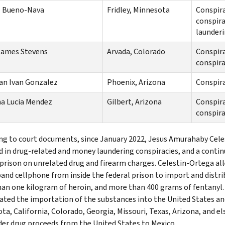
l Bueno-Nava
Fridley, Minnesota
Conspira
conspira
launderi
James Stevens
Arvada, Colorado
Conspira
conspira
an Ivan Gonzalez
Phoenix, Arizona
Conspira
a Lucia Mendez
Gilbert, Arizona
Conspira
conspira
ng to court documents, since January 2022, Jesus Amurahaby Celes
 in drug-related and money laundering conspiracies, and a continu
 prison on unrelated drug and firearm charges. Celestin-Ortega al
and cellphone from inside the federal prison to import and dis
an one kilogram of heroin, and more than 400 grams of fentanyl. 
ated the importation of the substances into the United States and
ta, California, Colorado, Georgia, Missouri, Texas, Arizona, and e
der drug proceeds from the United States to Mexico.