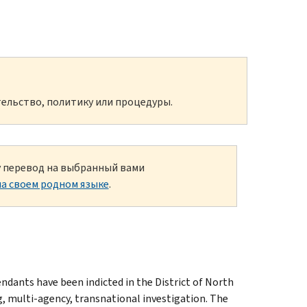
ельство, политику или процедуры.
ку перевод на выбранный вами
а своем родном языке
.
dants have been indicted in the District of North
g, multi-agency, transnational investigation. The