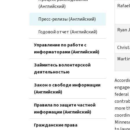
Rafae
(Английский)
Пресс-релизы (Английский)
Ryan 
Годовой отчет (Английский)
Управление по работе с
Christ
информаторами (Английский)
Martin
Займитесь волонтерской
деятельностью
Accordi
Закон о свободе информации
engaged
(Английский)
federal
contrab
Правила по защите частной
more th
информации (Английский)
coordin
Minneso
Гражданские права
to laun