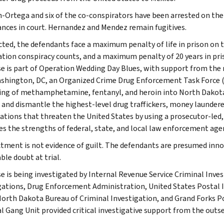
n-Ortega and six of the co-conspirators have been arrested on the
nces in court. Hernandez and Mendez remain fugitives.
icted, the defendants face a maximum penalty of life in prison on 
tion conspiracy counts, and a maximum penalty of 20 years in pri
se is part of Operation Wedding Day Blues, with support from the 
shington, DC, an Organized Crime Drug Enforcement Task Force (
king of methamphetamine, fentanyl, and heroin into North Dakota 
, and dismantle the highest-level drug traffickers, money laundere
ations that threaten the United States by using a prosecutor-led,
es the strengths of federal, state, and local law enforcement age
ctment is not evidence of guilt. The defendants are presumed inno
ble doubt at trial.
se is being investigated by Internal Revenue Service Criminal Inve
gations, Drug Enforcement Administration, United States Postal I
North Dakota Bureau of Criminal Investigation, and Grand Forks P
l Gang Unit provided critical investigative support from the outse