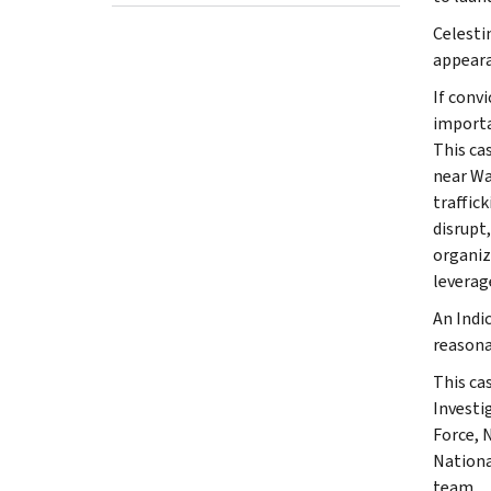
Celesti
appeara
If conv
importa
This ca
near Wa
traffic
disrupt
organiz
leverag
An Indi
reasona
This ca
Investi
Force, 
Nationa
team.