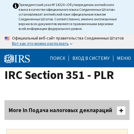
Skip
Президентский указ № 14224 «Об утверждении английского
языка в качестве официального языка Соединенных Штатов»
to
устанавливает английский язык официальным языком
main
Соединенных Штатов. Соответственно, именно англоязычные
версии всех документов являются правомочными версиями
content
всей информации федерального уровня.
Официальный веб-сайт правительства Соединенных Штатов
Вот как это можно распознать
ПОИСК
ВХОД В СИСТЕМУ
МЕНЮ
IRC Section 351 - PLR
More In Подача налоговых деклараций