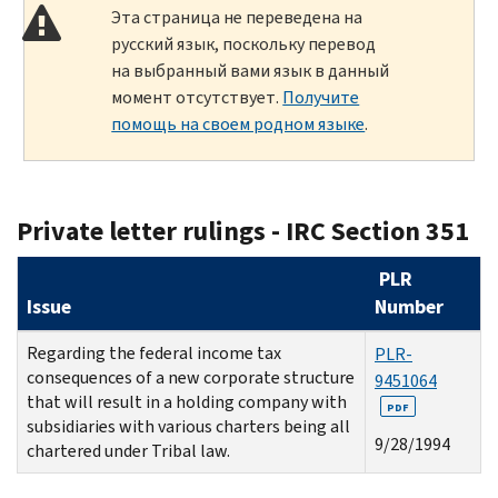
Эта страница не переведена на
русский язык, поскольку перевод
на выбранный вами язык в данный
момент отсутствует.
Получите
помощь на своем родном языке
.
Private letter rulings - IRC Section 351
PLR
Issue
Number
Regarding the federal income tax
PLR-
consequences of a new corporate structure
9451064
that will result in a holding company with
PDF
subsidiaries with various charters being all
9/28/1994
chartered under Tribal law.