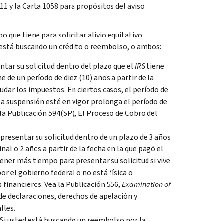
 11 y la Carta 1058 para propósitos del aviso
o que tiene para solicitar alivio equitativo
si está buscando un crédito o reembolso, o ambos:
tar su solicitud dentro del plazo que el
IRS
tiene
e de un período de diez (10) años a partir de la
audar los impuestos. En ciertos casos, el período de
la suspensión esté en vigor prolonga el período de
la Publicación 594(SP), El Proceso de Cobro del
presentar su solicitud dentro de un plazo de 3 años
nal o 2 años a partir de la fecha en la que pagó el
ener más tiempo para presentar su solicitud si vive
r el gobierno federal o no está física o
financieros. Vea la Publicación 556,
Examination of
de declaraciones, derechos de apelación y
lles.
i usted está buscando un reembolso por la