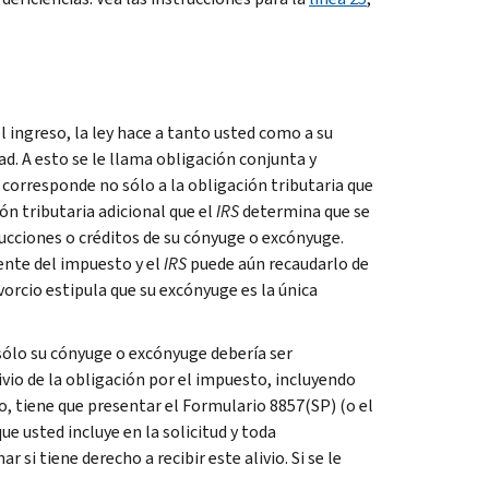
 ingreso, la ley hace a tanto usted como a su
. A esto se le llama obligación conjunta y
le corresponde no sólo a la obligación tributaria que
ón tributaria adicional que el
IRS
determina que se
ducciones o créditos de su cónyuge o excónyuge.
nte del impuesto y el
IRS
puede aún recaudarlo de
divorcio estipula que su excónyuge es la única
 sólo su cónyuge o excónyuge debería ser
ivio de la obligación por el impuesto, incluyendo
io, tiene que presentar el Formulario 8857(SP) (o el
ue usted incluye en la solicitud y toda
i tiene derecho a recibir este alivio. Si se le