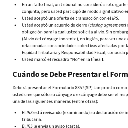
En un fallo final, un tribunal no consideró si otorgarle 
conjunta, pero usted participó de modo significativo en
Usted aceptó una oferta de transacción con el
IRS
.
Usted aceptó un acuerdo de cierre (
closing agreement
)
obligación para la cual usted solicita alivio. Sin embar
(Alivio del cónyuge inocente), en inglés, para ver una 
relacionadas con sociedades colectivas afectadas por 
Equidad Tributaria y Responsabilidad Fiscal, conocida p
Usted marcó el recuadro "No" en la línea
1
.
Cuándo se Debe Presentar el Form
Deberá presentar el Formulario 8857(SP) tan pronto como se
usted cree que sólo su cónyuge o excónyuge debe ser el res
una de las siguientes maneras (entre otras):
El
IRS
está revisando (examinando) su declaración de 
tributaria.
El
IRS
le envía un aviso (carta).