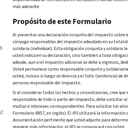
más adelante.
Propósito de este Formulario
Al presentar una declaración conjunta del impuesto sobre el
cónyuge responsables del impuesto adeudado en su totalidad
ón
solidaria (individual). Esta obligación conjunta y solidaria 
usted indica en su declaración, sino también a toda obligaci
adeude, aun si el impuesto adicional se debe a ingresos, de
Usted permanece como responsable conjunta y solidariame
usted, incluso si luego se divorcia y el fallo (sentencia) de 
persona responsable del impuesto.
Si al considerar todos los hechos y circunstancias, cree que
responsable de todo o parte del impuesto, debe solicitar al
multas e intereses correspondientes. Para solicitar tal aliv
S?
Formulario 8857, en inglés). El
IRS
utilizará la información q
documentación pertinente que usted adjunte para determinar s
requiere más información, el
IRS
se comunicará con usted.