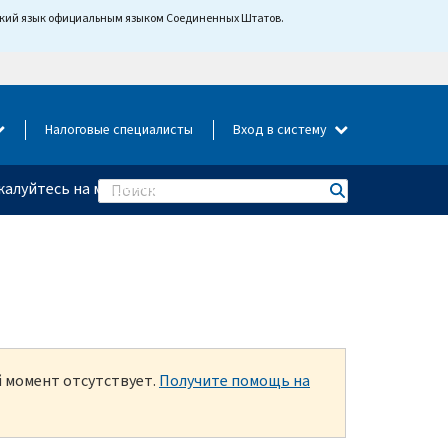
йский язык официальным языком Соединенных Штатов.
Налоговые специалисты
Вход в систему
алуйтесь на мошенничество
Search
й момент отсутствует.
Получите помощь на