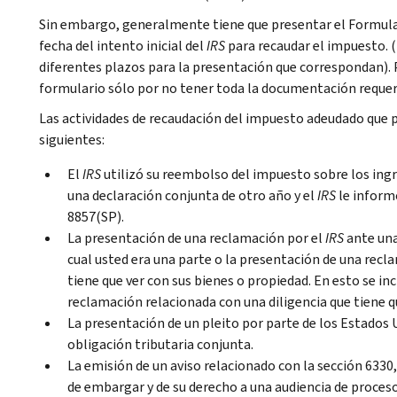
Sin embargo, generalmente tiene que presentar el Formular
fecha del intento inicial del
IRS
para recaudar el impuesto. 
diferentes plazos para la presentación que correspondan). 
formulario sólo por no tener toda la documentación requer
Las actividades de recaudación del impuesto adeudado que pu
siguientes:
El
IRS
utilizó su reembolso del impuesto sobre los ing
una declaración conjunta de otro año y el
IRS
le inform
8857(SP).
La presentación de una reclamación por el
IRS
ante una
cual usted era una parte o la presentación de una recla
tiene que ver con sus bienes o propiedad. En esto se i
reclamación relacionada con una diligencia que tiene q
La presentación de un pleito por parte de los Estados 
obligación tributaria conjunta.
La emisión de un aviso relacionado con la sección 6330, 
de embargar y de su derecho a una audiencia de proces