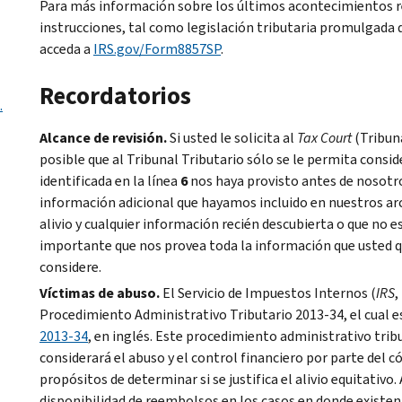
Para más información sobre los últimos acontecimientos re
instrucciones, tal como legislación tributaria promulgada 
acceda a
IRS.gov/Form8857SP
.
Recordatorios
.
Alcance de revisión.
Si usted le solicita al
Tax Court
(Tribuna
posible que al Tribunal Tributario sólo se le permita consi
identificada en la línea
6
nos haya provisto antes de nosotr
información adicional que hayamos incluido en nuestros arc
alivio y cualquier información recién descubierta o que no 
importante que nos provea toda la información que usted qu
considere.
Víctimas de abuso.
El Servicio de Impuestos Internos (
IRS
,
Procedimiento Administrativo Tributario 2013-34, el cual e
2013-34
, en inglés. Este procedimiento administrativo tri
considerará el abuso y el control financiero por parte del c
propósitos de determinar si se justifica el alivio equitati
disponibilidad de reembolsos en los casos en donde existen 