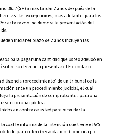
io 8857(SP) a más tardar 2 años después de la
(Pero vea las
excepciones
, más adelante, para los
Por esta razón, no demore la presentación del
ida.
eden iniciar el plazo de 2 años incluyen las
resos para pagar una cantidad que usted adeudó en
ó sobre su derecho a presentar el Formulario
 diligencia (procedimiento) de un tribunal de la
mación ante un procedimiento judicial, el cual
ncluye la presentación de comprobantes para una
ue ver con una quiebra.
Unidos en contra de usted para recaudar la
la cual le informa de la intención que tiene el
IRS
o debido para cobro (recaudación) (conocida por