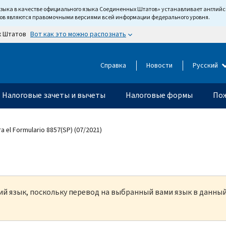
языка в качестве официального языка Соединенных Штатов» устанавливает англи
тов являются правомочными версиями всей информации федерального уровня.
Вот как это можно распознать
х Штатов
Справка
Новости
Русский
Налоговые зачеты и вычеты
Налоговые формы
Пож
a el Formulario 8857(SP) (07/2021)
кий язык, поскольку перевод на выбранный вами язык в данны