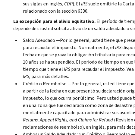
sus siglas en inglés,
CDP
). El
IRS
suele emitirle la Carta
relacionado con la sección 6330.
La excepción para el alivio equitativo.
El período de tiemp
depende de si usted solicita alivio de un saldo adeudado o 
Saldo Adeudado —Por lo general, usted tiene que presen
para recaudar el impuesto. Normalmente, el
IRS
dispon
fecha en que se grava la obligación tributaria para rec
10 años se ha suspendido. El período de tiempo en que 
tiempo que tiene el
IRS
para recaudar el impuesto. Vea 
IRS
, para más detalles.
Crédito o Reembolso —Por lo general, usted tiene que 
a partir de la fecha en que presentó su declaración origi
impuesto, lo que ocurra por último. Pero usted puede t
en una zona que fue declarada como zona de desastre po
mentalmente capacitado para administrar sus asuntos 
Returns, Appeal Rights, and Claims for Refund
(Revisión 
reclamaciones de reembolso), en inglés, para más deta
Ambos un Saldo Adeudado y un Crédito o Reembolso —S