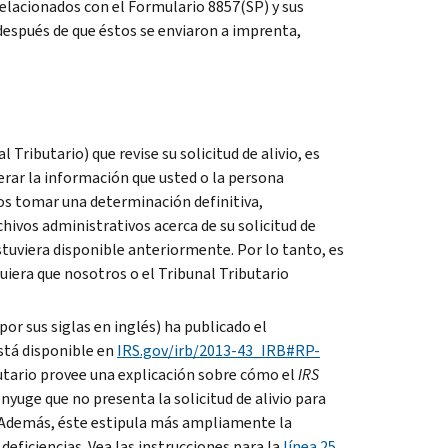
lacionados con el Formulario 8857(SP) y sus
después de que éstos se enviaron a imprenta,
l Tributario) que revise su solicitud de alivio, es
derar la información que usted o la persona
os tomar una determinación definitiva,
hivos administrativos acerca de su solicitud de
estuviera disponible anteriormente. Por lo tanto, es
iera que nosotros o el Tribunal Tributario
 por sus siglas en inglés) ha publicado el
stá disponible en
IRS.gov/irb/2013-43_IRB#RP-
butario provee una explicación sobre cómo el
IRS
ónyuge que no presenta la solicitud de alivio para
vo. Además, éste estipula más ampliamente la
deficiencias. Vea las instrucciones para la
línea 25
,