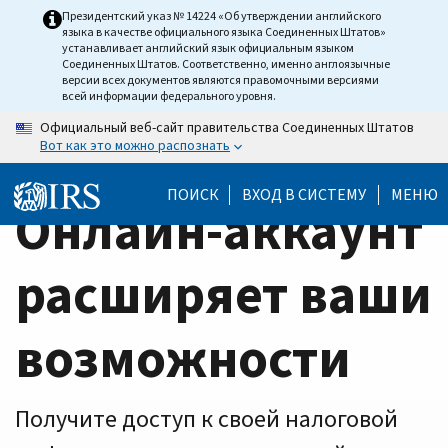
Home
Skip
Президентский указ № 14224 «Об утверждении английского
языка в качестве официального языка Соединенных Штатов»
to
Page
устанавливает английский язык официальным языком
main
Соединенных Штатов. Соответственно, именно англоязычные
версии всех документов являются правомочными версиями
content
всей информации федерального уровня.
Официальный веб-сайт правительства Соединенных Штатов
Вот как это можно распознать
ПОИСК
ВХОД В СИСТЕМУ
МЕНЮ
Онлайн-аккаунт
расширяет ваши
возможности
Получите доступ к своей налоговой