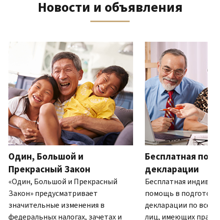
Новости и объявления
телефону
выписку
нам
восстановить IP PIN?
или
по
(Английский)
IP PIN
посетите
почте
Как
–
один
ля навигации используйте кнопки «Вперёд» и «Назад».
(Английский)
.
узнать,
это
из
О
действительно
шестизначный
наших
выписках
ли
номер,
офисов.
это
который
IRS?
присваивается
Связь по телефону
(Английский)
для
Мы
предотвращения
работаем
подачи
с
налоговой
7:00
Один, Большой и
Бесплатная подг
декларации
до
другим
Прекрасный Закон
декларации
19:00
лицом
«Один, Большой и Прекрасный
Бесплатная индивид
по
с
Закон» предусматривает
помощь в подготовк
местному
использованием
значительные изменения в
декларации по всей 
времени.
вашего
федеральных налогах, зачетах и
лиц, имеющих право.