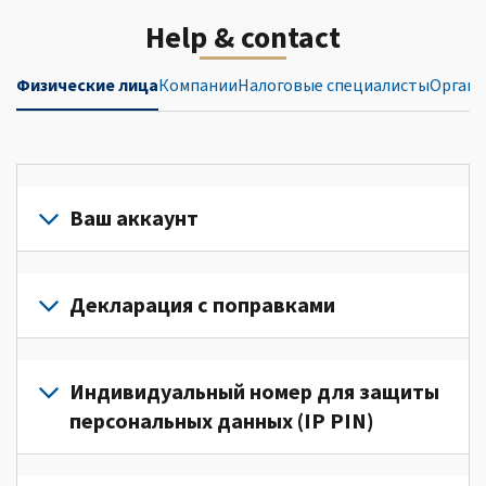
Help & contact
Физические лица
Компании
Налоговые специалисты
Органи
Ваш аккаунт
Войдите
в
Декларация с поправками
свой
аккаунт
Подайте
или
декларацию
Индивидуальный номер для защиты
создайте
с
персональных данных (IP PIN)
его
поправками
(Английский)
для
Для
для