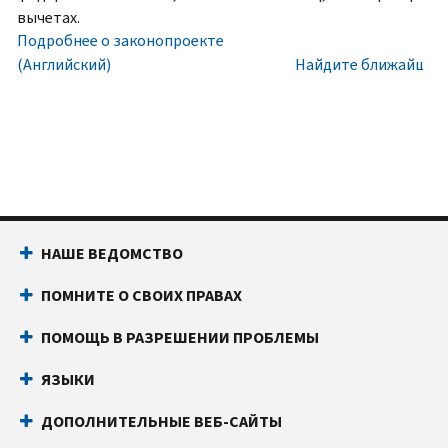
номера
Внутри
вычетах.
социального
США:
Подробнее о законопроекте
обеспечения
800-
(Английский)
Найдите ближайший 
(SSN)
829-
или
1040
индивидуального
Текстовой
идентификационного
телефон:
800-
номера
829-
налогоплательщика
4059
(ITIN).
Звонки
НАШЕ ВЕДОМСТВО
IP
из-
PIN
за
ПОМНИТЕ О СВОИХ ПРАВАХ
известен
границы:
Позвоните
только
или
ПОМОЩЬ В РАЗРЕШЕНИИ ПРОБЛЕМЫ
вам
воспользуйтесь
и
онлайн-
ЯЗЫКИ
Налоговому
чатом
ДОПОЛНИТЕЛЬНЫЕ ВЕБ-САЙТЫ
управлению
Прежде
США