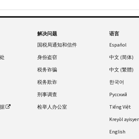
解决问题
语言
国税局通知和信件
Español
处
身份盗窃
中文 (简体)
税务诈骗
中文 (繁體)
税务欺诈
한국어
刑事调查
Pусский
据
检举人办公室
Tiếng Việt
Kreyòl ayisye
English