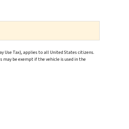
 Use Tax), applies to all United States citizens.
may be exempt if the vehicle is used in the