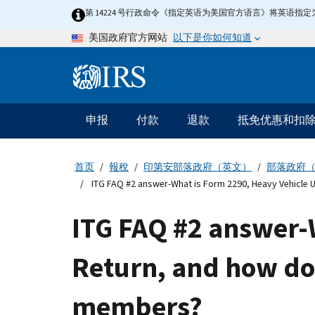
Skip
第 14224 号行政命令《指定英语为美国官方语言》将英语
to
以下是你如何知道
美国政府官方网站
main
content
Information
Menu
申报
付款
退款
抵免优惠和扣
主
要
导
首页
報稅
印第安部落政府（英文）
部落政府
航
ITG FAQ #2 answer-What is Form 2290, Heavy Vehicle Us
ITG FAQ #2 answer-
Return, and how doe
members?