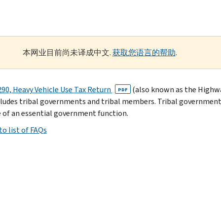
本网业目前尚未译成中文.
获取您语言的帮助
.
90, Heavy Vehicle Use Tax Return
(also known as the Highway
PDF
cludes tribal governments and tribal members. Tribal governments 
e of an essential government function.
to list of FAQs