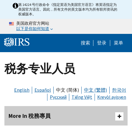
Skip to main content
第 14224 号行政命令《指定英语为美国官方语言》将英语指定为
美国官方语言。因此，所有文件的英文版本均为所有联邦资讯的
权威版本。
美国政府官方网站
以下是你如何知道
Help Menu 
搜索
登录
菜单
税务专业人员
English
Español
中文 (简体)
中文 (繁體)
한국어
Русский
Tiếng Việt
Kreyòl ayisyen
More In 稅務專員