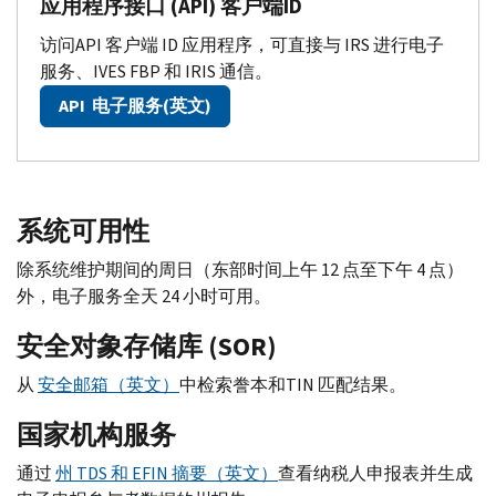
应用程序接口 (
API
) 客户端
ID
访问
API
客户端
ID
应用程序，可直接与
IRS
进行电子
服务、
IVES FBP
和
IRIS
通信。
API
电子服务(英文)
系统可用性
除系统维护期间的周日（东部时间上午 12 点至下午 4 点）
外，电子服务全天 24 小时可用。
安全对象存储库 (
SOR
)
从
安全邮箱（英文）
中检索誊本和
TIN
匹配结果。
国家机构服务
通过
州
TDS
和
EFIN
摘要（英文）
查看纳税人申报表并生成