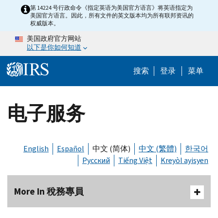
Skip to main content
第 14224 号行政命令《指定英语为美国官方语言》将英语指定为
美国官方语言。因此，所有文件的英文版本均为所有联邦资讯的
权威版本。
美国政府官方网站
以下是你如何知道
Help Menu 
搜索
登录
菜单
电子服务
English
Español
中文 (简体)
中文 (繁體)
한국어
Русский
Tiếng Việt
Kreyòl ayisyen
More In 稅務專員