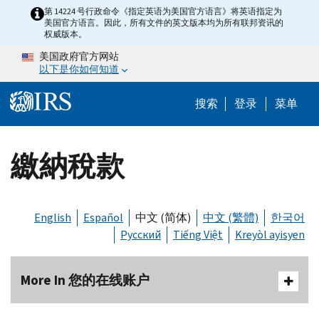
Skip to main content
第 14224 号行政命令《指定英语为美国官方语言》将英语指定为
美国官方语言。因此，所有文件的英文版本均为所有联邦资讯的
权威版本。
美国政府官方网站
以下是你如何知道
Help Menu 
搜索
登录
菜单
繳納稅款
English
Español
中文 (简体)
中文 (繁體)
한국어
Русский
Tiếng Việt
Kreyòl ayisyen
More In 您的在线账户