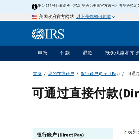
Skip
第 14224 号行政命令《指定英语为美国官方语言》将英语
to
以下是你如何知道
美国政府官方网站
main
content
Information
Menu
申报
付款
退款
抵免优惠和扣
主
要
导
首页
您的在线账户
银行账户 (Direct Pay)
可通过直
航
可通过直接付款(Dir
下表列
银行账户 (Direct Pay)