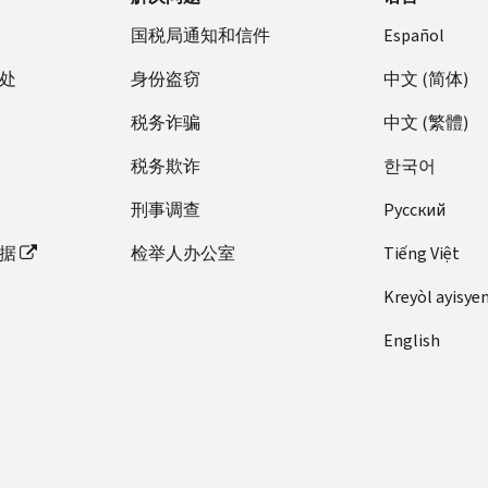
国税局通知和信件
Español
处
身份盗窃
中文 (简体)
税务诈骗
中文 (繁體)
税务欺诈
한국어
刑事调查
Pусский
据
检举人办公室
Tiếng Việt
Kreyòl ayisye
English