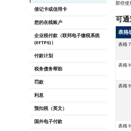
那些使
借记卡或信用卡
可通
您的在线账户
表格
企业税付款（联邦电子缴税系统
(EFTPS)）
表格 
付款计划
表格 
税务债务帮助
罚款
表格 
利息
预扣税（英文）
国外电子付款
表格 