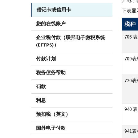
／电子
借记卡或信用卡
下表显
您的在线账户
税种
706 
企业税付款（联邦电子缴税系统
(EFTPS)）
付款计划
709
税务债务帮助
720
罚款
利息
940 
预扣税（英文）
国外电子付款
941