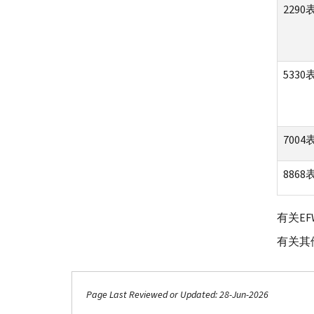
2290
533
7004
8868
有关EF
有关其
Page Last Reviewed or Updated: 28-Jun-2026