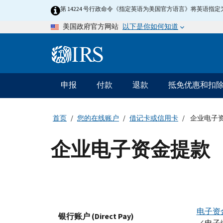
Skip
第 14224 号行政命令《指定英语为美国官方语言》将英语
to
以下是你如何知道
美国政府官方网站
main
content
Information
Menu
申报
付款
退款
抵免优惠和扣
主
要
导
首页
您的在线账户
借记卡或信用卡
企业电子
航
企业电子资金提款
电子资金
银行账户 (Direct Pay)