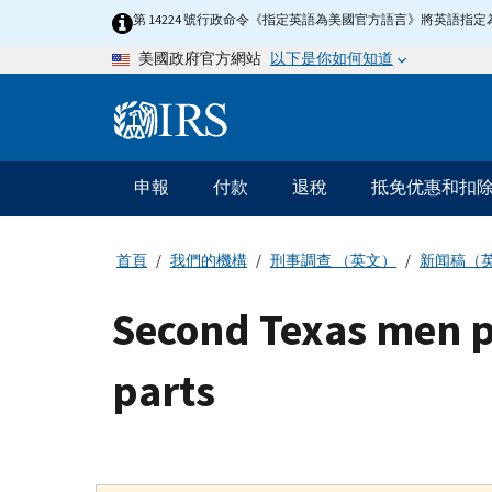
Skip
第 14224 號行政命令《指定英語為美國官方語言》將英語
to
以下是你如何知道
美國政府官方網站
main
content
Information
Menu
申報
付款
退稅
抵免优惠和扣
主
要
導
首頁
我們的機構
刑事調查 （英文）
新闻稿（
航
Second Texas men pl
parts