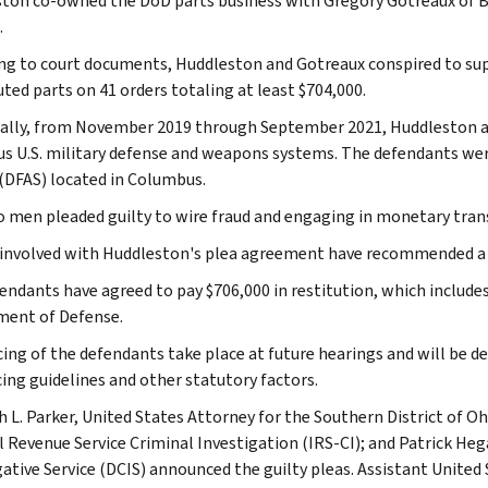
ton co-owned the DoD parts business with Gregory Gotreaux of Be
.
ng to court documents, Huddleston and Gotreaux conspired to su
uted parts on 41 orders totaling at least $704,000.
cally, from November 2019 through September 2021, Huddleston 
ous U.S. military defense and weapons systems. The defendants we
 (DFAS) located in Columbus.
 men pleaded guilty to wire fraud and engaging in monetary transa
 involved with Huddleston's plea agreement have recommended a s
endants have agreed to pay $706,000 in restitution, which includes
ent of Defense.
ing of the defendants take place at future hearings and will be d
ing guidelines and other statutory factors.
 L. Parker, United States Attorney for the Southern District of Oh
l Revenue Service Criminal Investigation (IRS-CI); and Patrick Heg
gative Service (DCIS) announced the guilty pleas. Assistant United