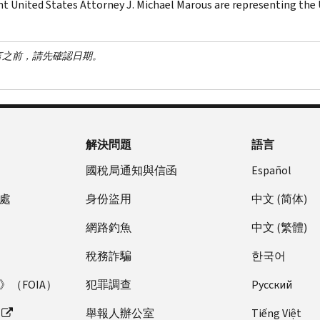
nt United States Attorney J. Michael Marous are representing the U
言之前，請先確認日期。
解決問題
語言
國稅局通知與信函
Español
處
身份盜用
中文 (简体)
網路釣魚
中文 (繁體)
稅務詐騙
한국어
（FOIA）
犯罪調查
Pусский
舉報人辦公室
Tiếng Việt