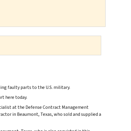
 faulty parts to the U.S. military.
urt here today.
pecialist at the Defense Contract Management
actor in Beaumont, Texas, who sold and supplied a