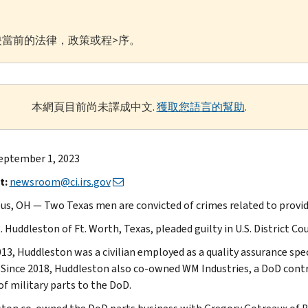
當前的法律，政策或程>序。
本網頁目前尚未譯成中文.
獲取您語言的幫助
.
eptember 1, 2023
t:
newsroom@ci.irs.gov
s, OH — Two Texas men are convicted of crimes related to providing
. Huddleston of Ft. Worth, Texas, pleaded guilty in U.S. District Co
013, Huddleston was a civilian employed as a quality assurance s
 Since 2018, Huddleston also co-owned WM Industries, a DoD contr
of military parts to the DoD.