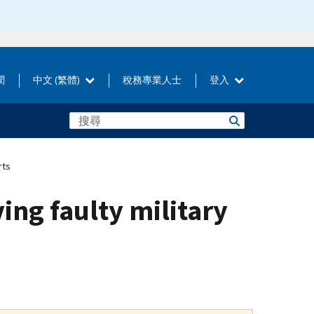
聞
中文 (繁體)
稅務專業人士
登入
rts
ing faulty military