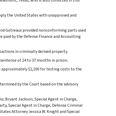
aumont, Texas, who is also convicted in this
pply the United States with unapproved and
and Gotreaux provided nonconforming parts used
re paid by the Defense Finance and Accounting
ctions in criminally derived property.
entence of 24 to 37 months in prison.
 approximately $2,100 for testing costs to the
etermined by the Court based on the advisory
io; Bryant Jackson, Special Agent in Charge,
arty, Special Agent in Charge, Defense Criminal
 States Attorney Jessica W. Knight and Special