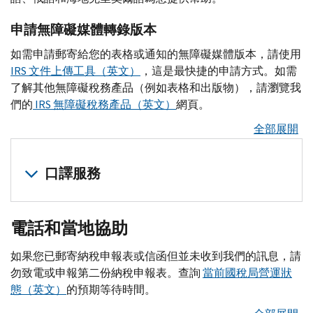
額
file
）
稅
盜
未
優
收
本
和
您
申
竊
申請無障礙媒體轉錄版本
預
惠
到
類
付
的
報
防
期
(
W-
型
EITC
2（英
)
款
就
表
如需申請郵寄給您的表格或通知的無障礙媒體版本，請使用
範
的
審
文）
獲
活
業
在
IRS
文件上傳工具（英文）
，這是最快捷的申請方式。如需
指
退
計
個
取
動
稅
哪
了解其他無障礙稅務產品（例如表格和出版物），請瀏覽我
南
稅
通
人
您
提
申
裡？)
們的
IRS
無障礙稅務產品（英文）
網頁。
保
款
知
納
的
供
請
E-
修
護
全部展開
遺
或
稅
謄
給
file
改
您
失
信
識
本
繳
簽
過
的
退
件
別
的
款
名
PIN
（英
的
口譯服務
資
稅
的
號
其
有
文）
納
料
款
工
碼
他
困
僱
稅
西
國
（英
具
（
方
ITIN
）
難
主
申
電話和當地協助
班
稅
文）
包
式
的
身
報
申
牙
局
退
國
索
報
納
份
表
如果您已郵寄納稅申報表或信函但並未收到我們的訊息，請
語，
4883
C
（英
稅
稅
取
幫
稅
識
常
勿致電或申報第二份納稅申報表。查詢
當前國稅局營運狀
請
文）
助
局
未
人
別
見
預
態（英文）
的預期等待時間。
致
或
CP
01（英
文
申
期
的
號
問
報
電
文）