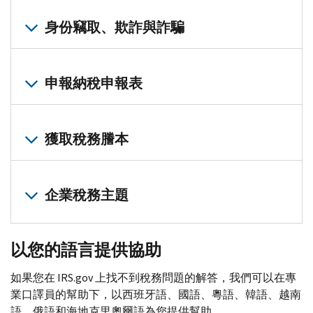
裡？
瞭
)
款
修
訪
解
身份竊取、欺詐與詐騙
方
改
問
您
式
過
您
的
付
的
身
的
國
款
納
申報納稅申報表
份
線
稅
計
稅
竊
上
局
劃、
取
申
帳
通
著
分
報
身
獲取稅務謄本
手
戶
知
期
表？
份
準
低
或
付
Where’s
My
備
盜
於
信
索
款
Amended
竊
預
件
不
取
企業稅務主題
協
Return
?
中
期
低
正
您
議
(我
心
的
收
確、
的
檢
電
修
納
退
入
遺
稅
以您的語言提供協助
視
子
改
稅
稅
家
失
務
您
申
過
人
款
庭
或
謄
如果您在
IRS.gov
上找不到稅務問題的解答，我們可以在專
的
報
的
身
收
福
從
本
業口譯員的幫助下，以西班牙語、國語、粵語、韓語、越南
餘
（
E-
納
份
到
利
未
謄
語、俄語和海地克里奧爾語為您提供幫助。