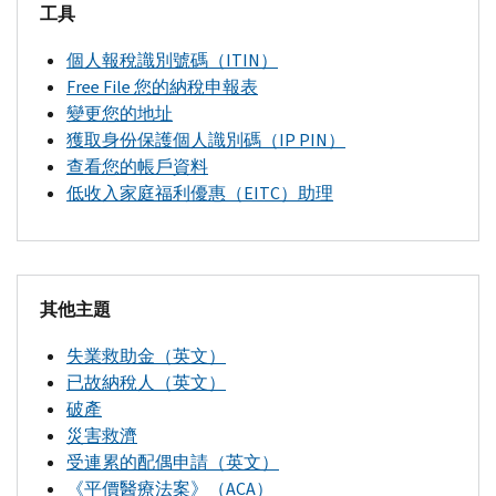
將
號
出
免
的
工具
必
人
提
邦
稅
會
碼
大
費
身
須
協
供
稅
務
聯
（
IP
個人報稅識別號碼（
ITIN
）
多
提
份
在
助
幫
務
專
絡
PIN
）
Free File
您的納稅申報表
數
交
（4883
C
）
提
中
助，
留
業
到
變更您的地址
的
報
（英
詐
交
心
但
置
人
能
獲取身份保護個人識別碼（
IP PIN
）
騙
退
稅
文）
稅
(
TAC
)
獲
請
權
士
提
查看您的帳戶資料
稅
表：
我
表
得
舉
參
瞭
供
申
低收入家庭福利優惠（
EITC
）助理
款。
們
後
當
報
閱
解
國
報
下
修
等
面
網
我
何
徵
稅
列
請
改
待
的
時
絡
們
收
局
協
使
了
3
可
協
釣
的
（英
Free
助
用
查
您
週，
其他主題
助。
魚、
協
文）
File
的
看
電
的
才
搜
電
助
第
－
國
您
失業救助金（英文）
子
納
使
索
話，
員
594
免
的
稅
已故納稅人（英文）
申
稅
用
離
以
無
號
費
退
局
破產
報
申
“
Where
’
s
您
及
法
稅
刊
協
協
災害救濟
和
報
My
最
款
電
解
物
助
助
受連累的配偶申請（英文）
直
表
Amended
的
近
話
決
——
符
員：
《平價醫療法案》（
接
ACA
）
狀
（
CP
12）
Return
?”
的