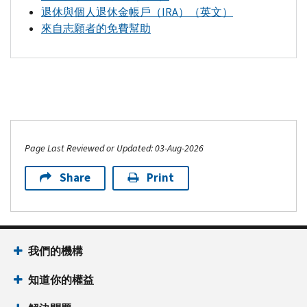
詐
的
國
合
態：
退休與個人退休金帳戶（
存
IRA
）（英文）
(英
工
透
的
騙
稅
稅
資
來自志願者的免費幫助
款
文）
具
過
納
以
務
局
格
欺
以
即
電
稅
電
主
催
如
的
詐
避
將
話
人
子
發
題
收
納
如
免
徵
提
生
協
方
（英
流
稅
何
延
收
下
供
助
式
文）
。
程
人
舉
列
遲。
的
口
中
提
（英
使
致
情
報
通
譯
心
交
文）
國
用
電
形，
可
知
員，
（英
的
Page Last Reviewed or Updated: 03-Aug-2026
稅
時
商
PDF
您
疑
（
CP
504）
或
文）
報
。
驗
局
才
業
解
的
Share
Print
（英
在
證
請
稅
應
免
稅
決
稅
文）
您
我
該
查
表：
費
務
爭
務
的
收
致
們
看
在
議
報
軟
身
欺
電：
入
當
該
我
稅 (
Free
體
份
上
詐
申
地
辦
們
自
File
):
進
我們的機構
訴
活
我
報
其
事
收
您
免
行
辦
動
們
或
中
處
到
知道你的權益
郵
費
報
公
對
的
付
一
提
後
寄
為
稅
室
報