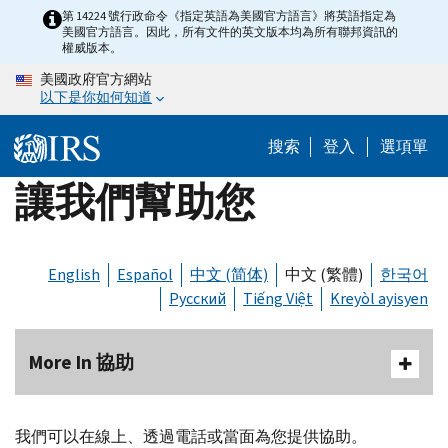
Skip
第 14224 號行政命令《指定英語為美國官方語言》將英語指定為
美國官方語言。因此，所有文件的英文版本均為所有聯邦資訊的
to
權威版本。
main
美國政府官方網站
content
以下是你如何知道
搜索
登入
選項單
讓我們幫助您
English
Español
中文 (简体)
中文 (繁體)
한국어
Русский
Tiếng Việt
Kreyòl ayisyen
More In 協助
我們可以在線上、透過電話或當面為您提供協助。