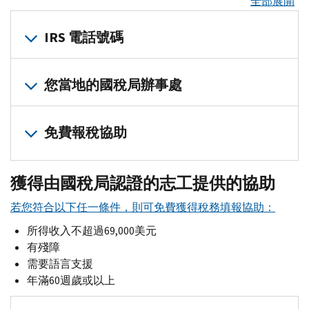
全部展開
件
報
獲
協
碼
題
稅
800-
通
得
上
證
助
（
EIN
）
集
流
829-
知
退
IRS 電話號碼
傳
明
（英
線
程：
1040
驗
。
如
稅
工
信
文）
上
分
要
款？
有
證
具
索
折
電
申
步
查
關
您
您當地的國稅局辦事處
國
(英
取
衷
話
請
EIN
看
指
所
的
稅
文)
謄
您
付
協
線
南
有
身
局
驗
本
修
您
稅
助
上
免
其
份
免費報稅協助
改
會
證
常
可
提
員
提
費
他
獲
過
在
您
見
以
議
可
交
稅
語
取
的
不
您
的
問
在
以
表
表
納
留
言，
身
獲得由國稅局認證的志工提供的協助
到
可
身
答
當
在
格
填
稅
置
請
份
21
以
份
集
地
許
2290（英
申
寫
若您符合以下任一條件，則可免費獲得稅務填報協助：
權
致
保
天
透
（5071
（英
C
）
的
報
和
多
文）
幫
電
護
所得收入不超過69,000美元
的
過
（英
文）
表
徵
國
稅
助
833-
個
有殘障
的
時
收
以
文）
稅
務
選
553-
人
需要語言支援
狀
間
下
驗
局
主
瞭
擇
9895
識
。
態：
年滿60週歲或以上
內
方
證
納
題
解
一
您
別
發
式
您
您
稅
上
聯
位