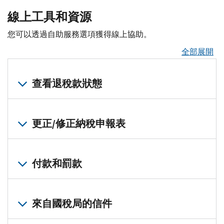
線上工具和資源
您可以透過自助服務選項獲得線上協助。
全部展開
查看退稅款狀態
Where
’
s
My
更正/修正納稅申報表
Refund
?
(我
您
的
是
付款和罰款
退
否
稅
應
款
付
該
來自國稅局的信件
款
在
申
哪
付
報