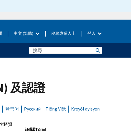
聞
中文 (繁體)
稅務專業人士
登入
N) 及認證
한국어
Русский
Tiếng Việt
Kreyòl ayisyen
稅務資
相關項目