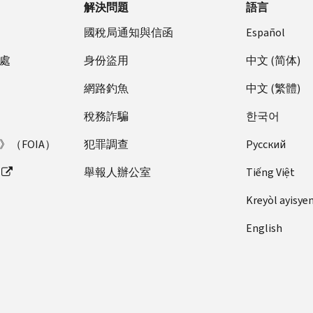
解決問題
語言
國稅局通知與信函
Español
處
身份盜用
中文 (简体)
網路釣魚
中文 (繁體)
稅務詐騙
한국어
（FOIA）
犯罪調查
Pусский
舉報人辦公室
Tiếng Việt
Kreyòl ayisye
English