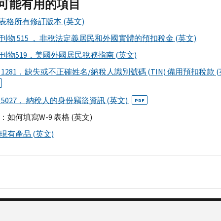
可能有用的項目
 表格所有修訂版本 (英文)
刊物 515 ， 非稅法定義居民和外國實體的預扣稅金 (英文)
刊物519，美國外國居民稅務指南 (英文)
 1281，缺失或不正確姓名/納稅人識別號碼 (
TIN
) 備用預扣稅款 (
 5027， 納稅人的身份竊盜資訊 (英文)
PDF
：如何填寫
W-
9 表格 (英文)
現有產品 (英文)