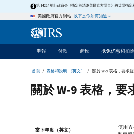
Skip
第 14224 號行政命令《指定英語為美國官方語言》將英語
to
以下是你如何知道
美國政府官方網站
main
content
Information
Menu
申報
付款
退稅
抵免优惠和扣
主
要
導
首頁
表格和說明 （英文）
關於 W-9 表格，要求提
航
關於 W-9 表格，要
使用
W
當下年度（英文）