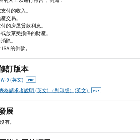
表的人士以進行報告 ，例如：
您支付的收入。
地產交易。
支付的房屋貸款利息。
得或放棄受擔保的財產。
務消除。
給
IRA
的供款。
修訂版本
格
W-
9 (英文)
PDF
 表格請求者說明 (英文) （列印版）(英文)
PDF
發展
沒有。