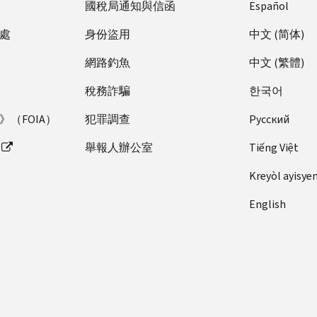
國稅局通知與信函
Español
處
身份盜用
中文 (简体)
網路釣魚
中文 (繁體)
稅務詐騙
한국어
（FOIA）
犯罪調查
Pусский
舉報人辦公室
Tiếng Việt
Kreyòl ayisye
English