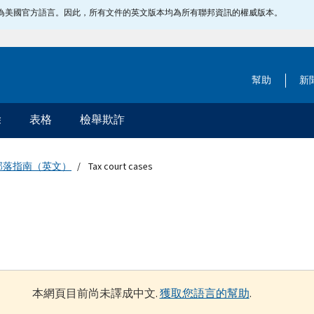
指定為美國官方語言。因此，所有文件的英文版本均為所有聯邦資訊的權威版本。
幫助
新
除
表格
檢舉欺詐
部落指南（英文）
Tax court cases
本網頁目前尚未譯成中文.
獲取您語言的幫助
.