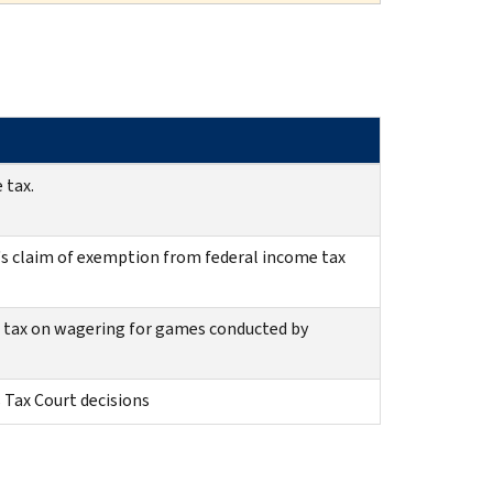
 tax.
l's claim of exemption from federal income tax
e tax on wagering for games conducted by
 Tax Court decisions