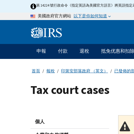
Skip
第 14224 號行政命令《指定英語為美國官方語言》將英語
to
以下是你如何知道
美國政府官方網站
main
content
Information
Menu
申報
付款
退稅
抵免优惠和扣
主
要
導
首頁
報稅
印第安部落政府 （英文）
已發佈的
航
Tax court cases
個人