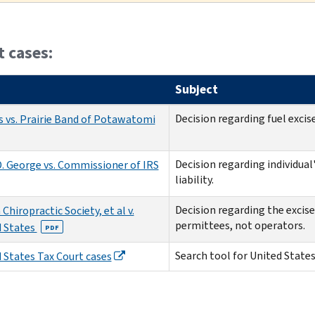
 cases:
Subject
Decision regarding fuel excise
 vs. Prairie Band of Potawatomi
Decision regarding individua
. George vs. Commissioner of IRS
liability.
Decision regarding the excis
Chiropractic Society, et al v.
permittees, not operators.
d States
PDF
Search tool for United States
 States Tax Court cases