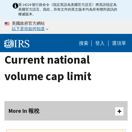
Skip
第 14224 號行政命令《指定英語為美國官方語言》將英語指定為
美國官方語言。因此，所有文件的英文版本均為所有聯邦資訊的
to
權威版本。
main
美國政府官方網站
content
以下是你如何知道
搜索
登入
選項單
Current national
volume cap limit
More In 報稅