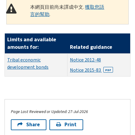
本網頁目前尚未譯成中文.
獲取您語
言的幫助
.
Limits and available
amounts for:
Related guidance
Tribal economic
Notice 2012-48
development bonds
Notice 2015-83
PDF
Page Last Reviewed or Updated: 27-Jul-2026
Share
Print