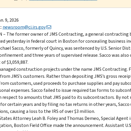
n. 9, 2026
t:
newsroom@ci.irs.gov
– The former owner of JMS Contracting, a general contracting b
ed yesterday in federal court in Boston for concealing business i
chael Sacco, formerly of Quincy, was sentenced by U.S. Senior Distr
nfinement and three years of supervised release. Sacco was also or
of $3,059,887.
anaged construction projects under the name JMS Contracting. Fr
 from JMS’s customers. Rather than depositing JMS’s gross receip
from customers, used proceeds to purchase supplies and pay subco
sonal expenses. Sacco failed to issue required tax forms to subcont
h respect to amounts that JMS paid to its subcontractors. By not r
 for certain years and by filing no tax returns in other years, Sac
ons, causing a loss to the IRS of over $3 million.
States Attorney Leah B. Foley and Thomas Demeo, Special Agent in
gation, Boston Field Office made the announcement. Assistant U.S