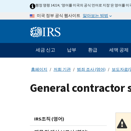
Skip
행정 명령 14224, ‘영어를 미국의 공식 언어로 지정’은 영어를
to
알아보는 방법
미국 정부 공식 웹사이트
main
content
Information
Menu
세금 신고
납부
환급
세액 공제
메
인
네
홈페이지
저희 기관
범죄 조사 (영어)
보도자료(
비
게
General contractor 
이
션
바
IRS조직 (영어)