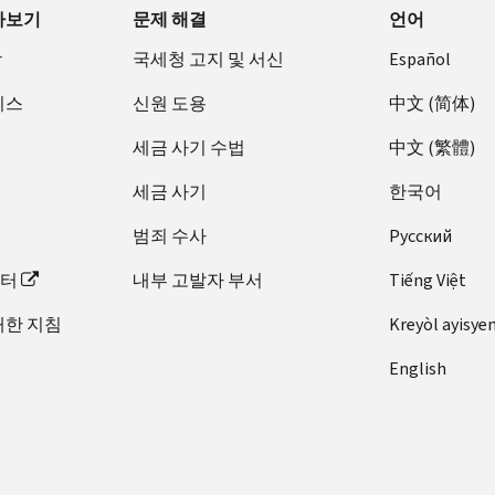
아보기
문제 해결
언어
장
국세청 고지 및 서신
Español
비스
신원 도용
中文 (简体)
세금 사기 수법
中文 (繁體)
세금 사기
한국어
범죄 수사
Pусский
이터
내부 고발자 부서
Tiếng Việt
대한 지침
Kreyòl ayisye
English