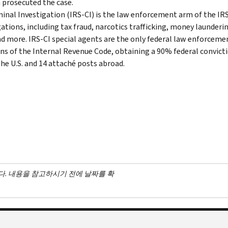
n prosecuted the case.
minal Investigation (IRS-CI) is the law enforcement arm of the IRS
ations, including tax fraud, narcotics trafficking, money launderin
nd more. IRS-CI special agents are the only federal law enforcemen
ons of the Internal Revenue Code, obtaining a 90% federal convictio
the U.S. and 14 attaché posts abroad.
다. 내용을 참고하시기 전에 날짜를 확