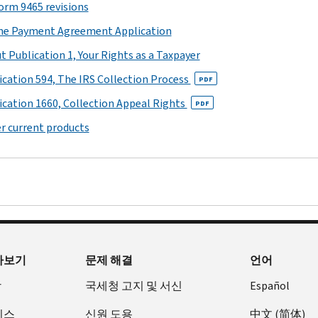
Form 9465 revisions
ne Payment Agreement Application
t Publication 1, Your Rights as a Taxpayer
ication 594, The IRS Collection Process
PDF
ication 1660, Collection Appeal Rights
PDF
r current products
아보기
문제 해결
언어
장
국세청 고지 및 서신
Español
비스
신원 도용
中文 (简体)