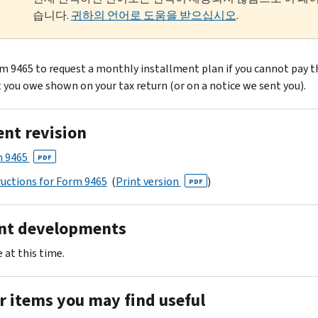
습니다.
귀하의 언어로 도움을 받으십시오
.
m 9465 to request a monthly installment plan if you cannot pay th
you owe shown on your tax return (or on a notice we sent you).
ent revision
 9465
PDF
ructions for Form 9465
(
Print version
)
PDF
nt developments
 at this time.
r items you may find useful