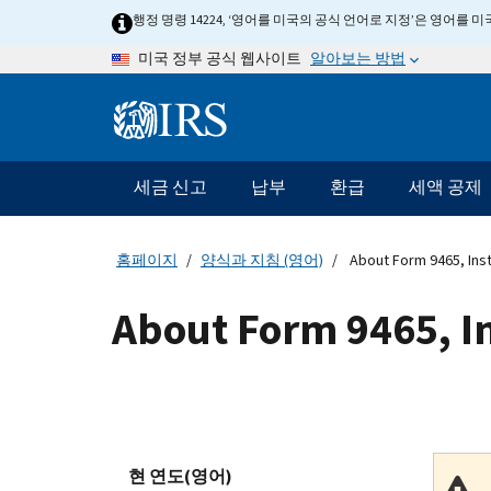
Skip
행정 명령 14224, ‘영어를 미국의 공식 언어로 지정’은 영어를
to
알아보는 방법
미국 정부 공식 웹사이트
main
content
Information
Menu
세금 신고
납부
환급
세액 공제
메
인
네
홈페이지
양식과 지침 (영어)
About Form 9465, Ins
비
게
About Form 9465, I
이
션
바
현 연도(영어)