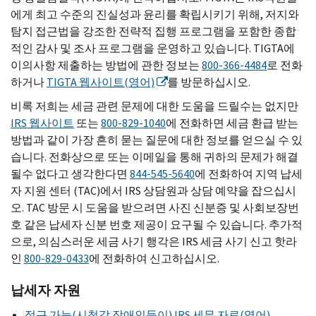
에게 최고 수준의 진실성과 윤리를 확립시키기 위해, 저지와
탐지 접근법을 강조한 전략적 집행 프로그램을 포함한 종합
적인 감사 및 조사 프로그램을 운영하고 있습니다.
TIGTA
에
이의사항 제출하는 방법에 관한 정보는
800-366-4484
로 전화
하거나
TIGTA
웹사이트(영어)
를 방문하십시오.
비록 저희는 세금 관련 문제에 대한 도움을 드릴수는 없지만
IRS
웹사이트
또는
800-829-1040
에 전화하면 세금 환급 받는
방법과 같이 가장 흔히 묻는 질문에 대한 정보를 얻으실 수 있
습니다. 전화상으로 또는 이메일을 통해 귀하의 문제가 해결
될수 없다고 생각한다면
844-545-5640
에 전화하여 지역 납세
자 지원 센터 (
TAC
)에서
IRS
상담원과 상담 예약을 잡으십시
오.
TAC
방문 시 도움을 받으려면 사진 신분증 및 사회보장번
호 같은 납세자 신분 번호 제공이 요구될 수 있습니다. 추가적
으로, 의심스러운 세금 사기 행각은
IRS
세금 사기 신고 핫라
인
800-829-0433
에 전화하여 신고하십시오.
납세자 자원
접근 가능(시청각 장애인들이) IRS 세무 자료(영어)