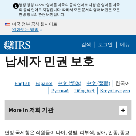
Skip
행정 명령 14224, ‘영어를 미국의 공식 언어로 지정’은 영어를 미국
의 공식 언어로 지정합니다. 따라서 모든 문서의 영어 버전은 모든
to
연방 정보의 관헌 버전입니다.
main
미국 정부 공식 웹사이트
content
알아보는 방법
검색
로그인
메뉴
납세자 민권 보호
English
Español
中文 (简体)
中文 (繁體)
한국어
Русский
Tiếng Việt
Kreyòl ayisyen
More In 저희 기관
연방 국세청은 직원들이 나이, 성별, 피부색, 장애, 인종, 종교