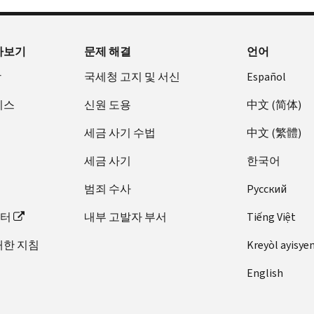
아보기
문제 해결
언어
장
국세청 고지 및 서신
Español
비스
신원 도용
中文 (简体)
세금 사기 수법
中文 (繁體)
세금 사기
한국어
범죄 수사
Pусский
이터
내부 고발자 부서
Tiếng Việt
대한 지침
Kreyòl ayisye
English