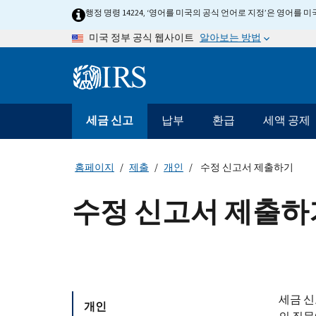
Skip
행정 명령 14224, ‘영어를 미국의 공식 언어로 지정’은 영어를
to
알아보는 방법
미국 정부 공식 웹사이트
main
content
Information
Menu
세금 신고
납부
환급
세액 공제
메
인
네
홈페이지
제출
개인
수정 신고서 제출하기
비
게
수정 신고서 제출하
이
션
바
세금 신
개인