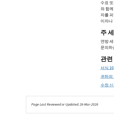
수표 
와 함께
자를 피
이자나
주 
연방 세
문의하십
관련
서식 10
귀하의 
수정 신
Page Last Reviewed or Updated: 26-Mar-2026