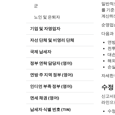
일반적으
군
를 기준
계산하
노인 및 은퇴자
순영업손
기업 및 자영업자
다음과 
자선 단체 및 비영리 단체
연방
전투
국제 납세자
대손
해외
정부 연락 담당자 (영어)
손실
연방 주 지역 정부 (영어)
자세한
수정
인디언 부족 정부 (영어)
신고서
면세 채권 (영어)
라인으로
납세자 식별 번호 (TIN)
수정