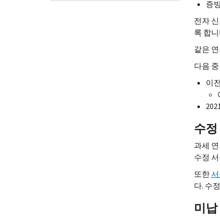
증빙
전자 신
록 합니
같은 연
다음 중
이전
20
수정
과세 연
수정 서식
또한
서
다. 수
미납