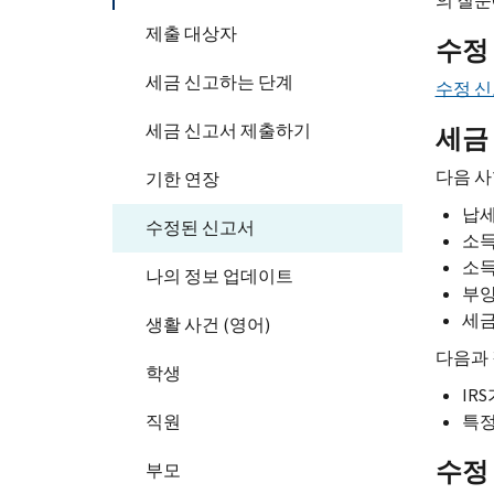
의 질문
제출 대상자
수정
세금 신고하는 단계
수정 신
세금 신고서 제출하기
세금
다음 사
기한 연장
납세
수정된 신고서
소
소
나의 정보 업데이트
부양
세금
생활 사건 (영어)
다음과 
학생
IRS
직원
특정
수정
부모