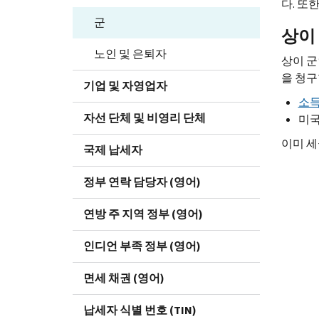
다. 또
군
상이
노인 및 은퇴자
상이 군
을 청구
기업 및 자영업자
소득
자선 단체 및 비영리 단체
미국
이미 세
국제 납세자
정부 연락 담당자 (영어)
연방 주 지역 정부 (영어)
인디언 부족 정부 (영어)
면세 채권 (영어)
납세자 식별 번호 (TIN)