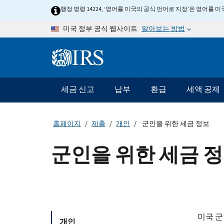
Skip to main content
행정 명령 14224, ‘영어를 미국의 공식 언어로 지정’은 영어를
알아보는 방법
미국 정부 공식 웹사이트
Information Menu
메인 네비게이션 바
세금 신고
납부
환급
세액 공제
홈페이지
제출
개인
군인을 위한 세금 정보
군인을 위한 세금 
미국 군
개인