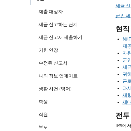
세금 신
제출 대상자
군인 세
세금 신고하는 단계
현직
세금 신고서 제출하기
Mil
제공
기한 연장
자원
군인
수정된 신고서
세금
귀하
나의 정보 업데이트
근로
과세
생활 사건 (영어)
재향
학생
제대
전투
직원
IRS
에서
부모