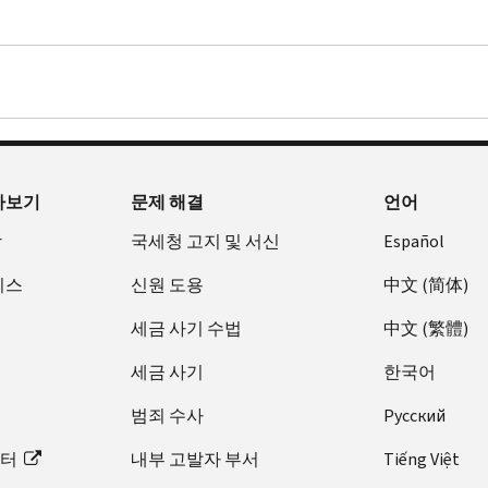
아보기
문제 해결
언어
장
국세청 고지 및 서신
Español
비스
신원 도용
中文 (简体)
세금 사기 수법
中文 (繁體)
세금 사기
한국어
범죄 수사
Pусский
이터
내부 고발자 부서
Tiếng Việt