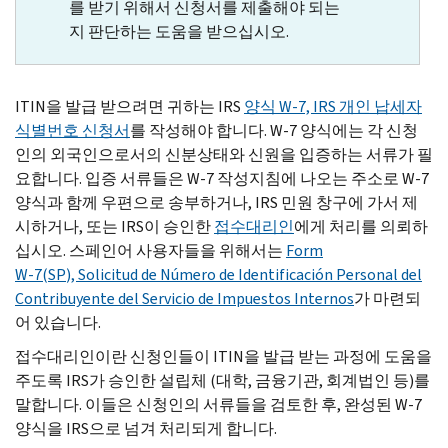
를 받기 위해서 신청서를 제출해야 되는
지 판단하는 도움을 받으십시오.
ITIN
을 발급 받으려면 귀하는
IRS
양식
W-
7,
IRS
개인 납세자
식별번호 신청서
를 작성해야 합니다.
W-
7 양식에는 각 신청
인의 외국인으로서의 신분상태와 신원을 입증하는 서류가 필
요합니다. 입증 서류들은
W-
7 작성지침에 나오는 주소로
W-
7
양식과 함께 우편으로 송부하거나,
IRS
민원 창구에 가서 제
시하거나, 또는
IRS
이 승인한
접수대리인
에게 처리를 의뢰하
십시오. 스페인어 사용자들을 위해서는
Form
W-
7(
SP
),
Solicitud de Número de Identificación Personal del
Contribuyente del Servicio de Impuestos Internos
가 마련되
어 있습니다.
접수대리인이란 신청인들이
ITIN
을 발급 받는 과정에 도움을
주도록
IRS
가 승인한 설립체 (대학, 금융기관, 회계법인 등)를
말합니다. 이들은 신청인의 서류들을 검토한 후, 완성된
W-
7
양식을
IRS
으로 넘겨 처리되게 합니다.