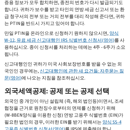
증용 정보가 모두 합치하면, 종전의 번호가 다시 발급되기도
합니다. 귀하가 보수를 받고 타인의 연방 세금 신고서 또는 환
급 청구서의 전부 또는 거의 전부를 대리 작성해 준다면, 귀하
는
PTIN
을 반드시 가지고 있어야 합니다.
만일
PTIN
을 온라인으로 신청하기 원하지 않으시면,
양식
W-
12, 유료 세금 신고대행인
IRS
식별번호 신청서(영어)
를 사
용하십시오. 종이 신청서를 처리하는 데에는 4주 - 6주가 소요
됩니다.
신고대행인인 귀하가 미국 사회보장번호를 받을 수 없는 외
국인인 경우에는,
신고대행인에 관한 새 요건들: 자주묻는 질
문(영어)
에 나오는 지침을 참조하십시오.
외국세액공제: 공제 또는 공제 선택
외국인 중 개인이 아닌 설립체 (즉, 해외 법인등)이면서, 조세
협정을 근거로 원천징수로부터의 면제를 신청하기 위해
(
W-
8
BEN
양식을 이용한 신청) 연방 고용주 식별번호 (
EIN
)가
필요한 법인의 경우, 이러한
EIN
를 받기 위해서는
양식
SS-
4
고용주 식별번호 신청서(영어)
를
IRS
에 제출해야 합니