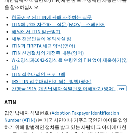
개인납세자 식별번호(
ITIN
)에 관한 보다 상세한 사항은 다음
을 참조하십시오:
한국어로 된
ITIN
에 관해 자주하는 질문
ITIN
에 관해 자주하는 질문 (
FAQ
'
s
) – 스페인어
해외에서
ITIN
발급받기
세무 전문인들이 유의하실 점
ITIN
과
FIRPTA
세금 양식(영어)
ITIN
신청절차의 개정된 내용(영어)
W-
2 양식과1042-
S
양식을 수령인의
TIN
없이 제출하기(영
어)
ITIN
접수대리인 프로그램
IRS ITIN
접수대리인이 되는 방법(영어)
간행물 1915, 개인납세자 식별번호 이해하기(영어)
PDF
ATIN
입양 납세자 식별번호 (
Adoption Taxpayer Identification
Number
(
ATIN
)
) 는 미국 시민이나 거주외국인인 아이를 입양
하기 위해 합법적인 절차를 밟고 있는 사람이 그 아이에 대한