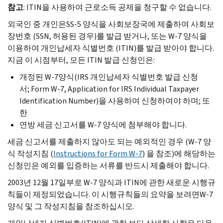
참고
:
ITIN
을 사용하여 근로소득 공제을 청구할 수 없습니다.
외국인 중 개인은
SS-
5 양식을 사회보장국에 제출하여 사회보
장번호 (
SSN,
허용된 경우)를 발급 받거나, 또는
W-
7 양식을
이용하여 개인납세자 식별번호 (
ITIN
)를 발급 받아야 합니다.
지금 이 시점부터, 모든
ITIN
발급 신청인은:
개정된
W-
7양식(
IRS
개인납세자 식별번호 발급 신청
서;
Form W-
7,
Application for IRS Individual Taxpayer
Identification Number
)을 사용하여 신청하여야 하며; 또
한
연방 세금 신고서를
W-
7 양식에 첨부해야 합니다.
세금 신고서를 제출하지 않아도 되는 예외적인 경우 (
W-
7 양
식 작성지침 (
Instructions for Form W-
7
) 을 참조)에 해당하는
신청인은 예외를 입증하는 서류를 반드시 제출해야 합니다.
2003년 12월 17일부로
W-
7 양식과
ITIN
에 관한 새로운 시행규
칙들이 제정되었습니다. 이 시행규칙들의 요약을 보려면
W-
7
양식 및 그 작성지침을 참조하십시오.