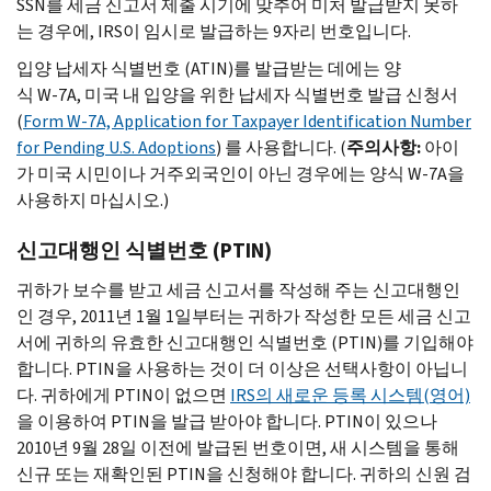
SSN
를 세금 신고서 제출 시기에 맞추어 미처 발급받지 못하
는 경우에,
IRS
이 임시로 발급하는 9자리 번호입니다.
입양 납세자 식별번호 (
ATIN
)를 발급받는 데에는 양
식
W-
7
A,
미국 내 입양을 위한 납세자 식별번호 발급 신청서
(
Form W-
7
A, Application for Taxpayer Identification Number
for Pending U.S. Adoptions
) 를 사용합니다. (
주의사항:
아이
가 미국 시민이나 거주외국인이 아닌 경우에는 양식
W-
7
A
을
사용하지 마십시오.)
신고대행인 식별번호 (
PTIN
)
귀하가 보수를 받고 세금 신고서를 작성해 주는 신고대행인
인 경우, 2011년 1월 1일부터는 귀하가 작성한 모든 세금 신고
서에 귀하의 유효한 신고대행인 식별번호 (
PTIN
)를 기입해야
합니다.
PTIN
을 사용하는 것이 더 이상은 선택사항이 아닙니
다. 귀하에게
PTIN
이 없으면
IRS
의 새로운 등록 시스템(영어)
을 이용하여
PTIN
을 발급 받아야 합니다.
PTIN
이 있으나
2010년 9월 28일 이전에 발급된 번호이면, 새 시스템을 통해
신규 또는 재확인된
PTIN
을 신청해야 합니다. 귀하의 신원 검