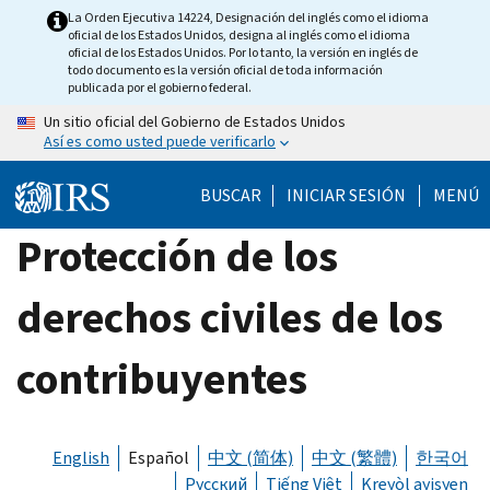
Skip
La Orden Ejecutiva 14224, Designación del inglés como el idioma
oficial de los Estados Unidos, designa al inglés como el idioma
to
oficial de los Estados Unidos. Por lo tanto, la versión en inglés de
main
todo documento es la versión oficial de toda información
publicada por el gobierno federal.
content
Un sitio oficial del Gobierno de Estados Unidos
Así es como usted puede verificarlo
BUSCAR
INICIAR SESIÓN
MENÚ
Protección de los
derechos civiles de los
contribuyentes
English
Español
中文 (简体)
中文 (繁體)
한국어
Русский
Tiếng Việt
Kreyòl ayisyen