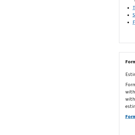
T
S
F
Form
Esti
Form
with
with
esti
For