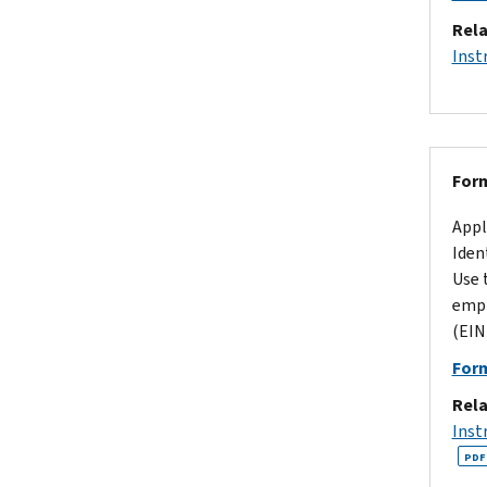
Rela
Inst
Form
Appl
Iden
Use 
empl
(EIN)
For
Rela
Inst
PDF