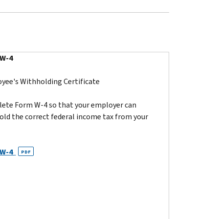
 W-4
yee's Withholding Certificate
ete Form W-4 so that your employer can
old the correct federal income tax from your
 W-4
PDF