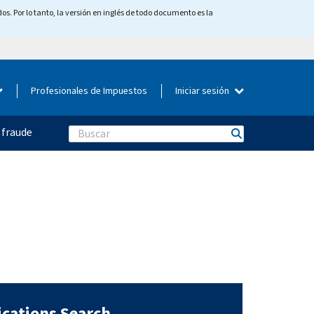
os. Por lo tanto, la versión en inglés de todo documento es la
Profesionales de Impuestos
Iniciar sesión
 fraude
Search
ications Search