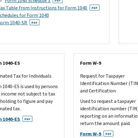
Form 1040 Schedule 3
PDF
ax Table from Instructions for Form 1040
PDF
chedules for Form 1040
orm 1040-SR
PDF
 1040-ES
Form W-9
mated Tax for Individuals
Request for Taxpayer
Identification Number (TIN
 1040-ES is used by persons
and Certification
 income not subject to tax
holding to figure and pay
Used to request a taxpayer
mated tax.
identification number (TIN)
reporting on an informati
m 1040-ES
PDF
return the amount paid.
Form W-9
PDF