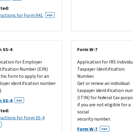
ted:
ructions for Form 941
PDF
 SS-4
Form W-7
ication for Employer
Application for IRS Individu
tification Number (EIN)
Taxpayer Identification
this form to apply for an
Number.
oyer identification number
Get or renew an individual
.
taxpayer identification nu
(ITIN) for federal tax purp
m SS-4
PDF
if you are not eligible for a
ted:
social
ructions for Form SS-4
security number.
Form W-7
PDF