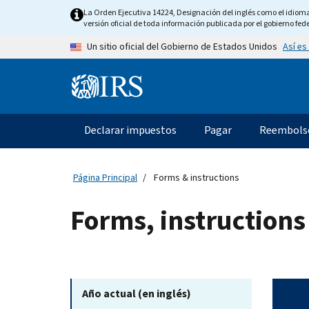
Skip to main content
La Orden Ejecutiva 14224, Designación del inglés como el idioma o
versión oficial de toda información publicada por el gobierno fede
Así es
Un sitio oficial del Gobierno de Estados Unidos
Information Menu
Navegación principal
Declarar impuestos
Pagar
Reembols
Página Principal
Forms & instructions
Forms, instructions
Año actual (en inglés)