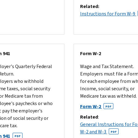
Related:
Instructions for Form W-9
 941
Form W-2
oyer's Quarterly Federal
Wage and Tax Statement.
Return.
Employers must file a For
oyers who withhold
for each employee from 
me taxes, social security
Income, social security, or
 or Medicare tax from
Medicare tax was withheld.
oyee's paychecks or who
Form W-2
PDF
 pay the employer's
Related
:
ion of social security or
General Instructions for F
care tax.
W-2 and W-3
PDF
 941
PDF