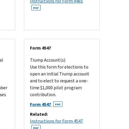
Instructions for Form 9465
PDF
Form 4547
al
Trump Account(s)
Use this form for elections to
open an initial Trump account
and to elect to request a one-
mber
time $1,000 pilot program
oses
contribution.
Form 4547
PDF
Related:
Instructions for Form 4547
PDF