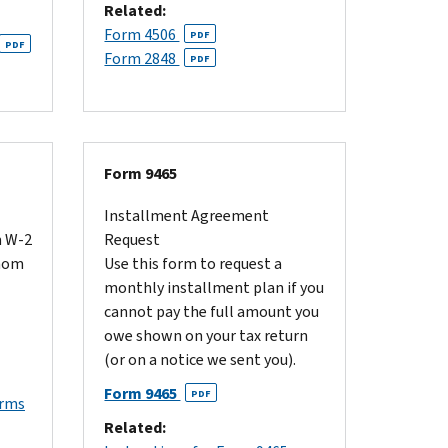
Related:
Form 4506
PDF
PDF
Form 2848
PDF
Form 9465
Installment Agreement
m W-2
Request
whom
Use this form to request a
monthly installment plan if you
cannot pay the full amount you
owe shown on your tax return
(or on a notice we sent you).
Form 9465
PDF
orms
Related: