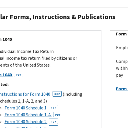
lar Forms, Instructions & Publications
Form
 1040
Emplo
ndividual Income Tax Return
al income tax return filed by citizens or
Compl
dents of the United States.
withh
 1040
pay.
PDF
ted:
Form
nstructions for Form 1040
(including
PDF
chedules 1, 1-A, 2, and 3)
Form 1040 Schedule 1
PDF
Form 1040 Schedule 1-A
PDF
Form 1040 Schedule 2
PDF