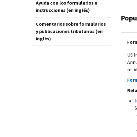
Ayuda con los formularios e
instrucciones (en inglés)
Popu
Comentarios sobre formularios
y publicaciones tributarios (en
inglés)
Form
US I
Annu
resi
Form
Rela
I
S