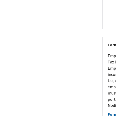
Form
Empl
Tax 
Empl
inco
tax,
empl
must
port
Medi
Form