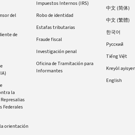
Impuestos Internos (IRS)
中文 (简体)
ensor del
Robo de identidad
中文 (繁體)
Estafas tributarias
한국어
diente de
Fraude fiscal
Pусский
Investigación penal
Tiếng Việt
Oficina de Tramitación para
de
Kreyòl ayisye
Informantes
IA)
English
de
ontra la
 Represalias
s Federales
la orientación