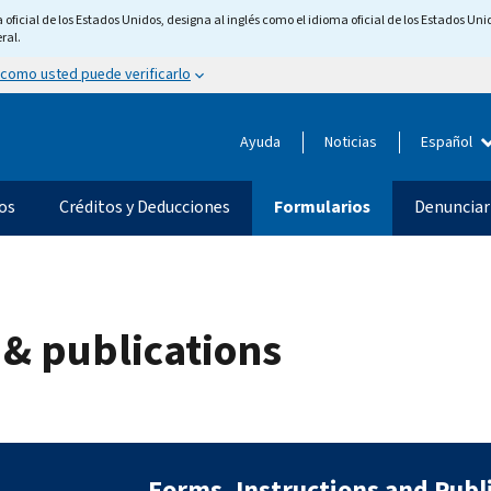
ficial de los Estados Unidos, designa al inglés como el idioma oficial de los Estados Unid
ral.
 como usted puede verificarlo
Ayuda
Noticias
Español
os
Créditos y Deducciones
Formularios
Denunciar
 & publications
Forms, Instructions and Publ