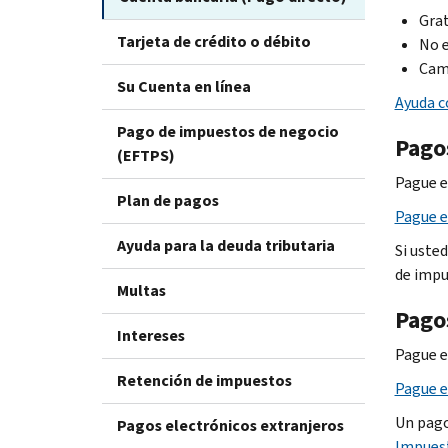
Grat
Tarjeta de crédito o débito
No e
Camb
Su Cuenta en línea
Ayuda c
Pago de impuestos de negocio
Pago
(EFTPS)
Pague e
Plan de pagos
Pague e
Ayuda para la deuda tributaria
Si uste
de impu
Multas
Pago
Intereses
Pague e
Retención de impuestos
Pague e
Un pago
Pagos electrónicos extranjeros
Impuest