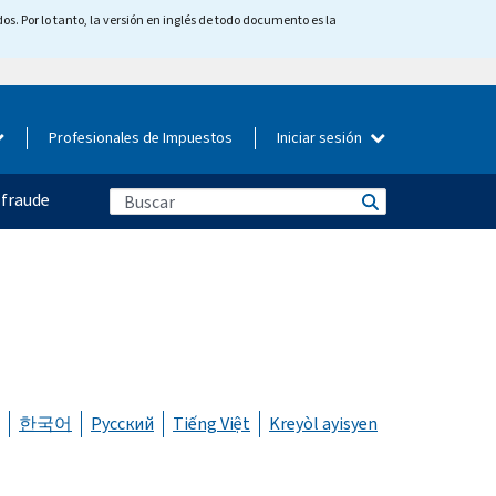
os. Por lo tanto, la versión en inglés de todo documento es la
Profesionales de Impuestos
Iniciar sesión
 fraude
한국어
Русский
Tiếng Việt
Kreyòl ayisyen