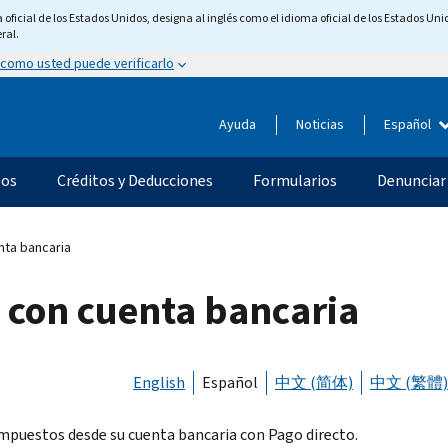
ficial de los Estados Unidos, designa al inglés como el idioma oficial de los Estados Unid
ral.
 como usted puede verificarlo
Ayuda
Noticias
Español
os
Créditos y Deducciones
Formularios
Denunciar
nta bancaria
S con cuenta bancaria
English
Español
中文 (简体)
中文 (繁體)
mpuestos desde su cuenta bancaria con Pago directo.