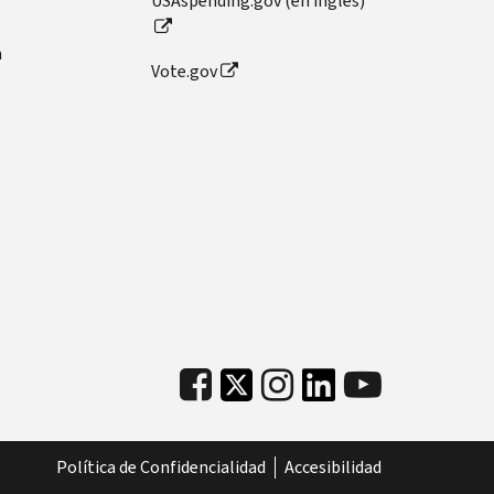
USAspending.gov (en inglés)
n
Vote.gov
Política de Confidencialidad
Accesibilidad