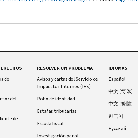
DERECHOS
RESOLVER UN PROBLEMA
IDIOMAS
s del
Avisos y cartas del Servicio de
Español
Impuestos Internos (IRS)
中文 (简体)
ensor del
Robo de identidad
中文 (繁體)
Estafas tributarias
한국어
diente de
Fraude fiscal
Pусский
Investigación penal