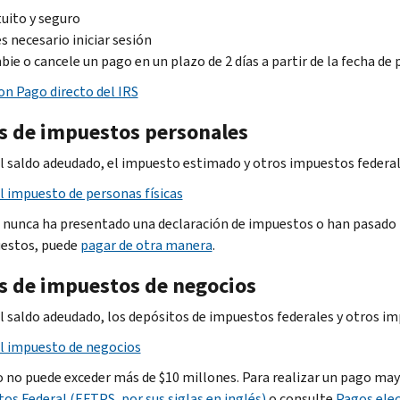
uito y seguro
s necesario iniciar sesión
ie o cancele un pago en un plazo de 2 días a partir de la fecha d
on Pago directo del IRS
s de impuestos personales
l saldo adeudado, el impuesto estimado y otros impuestos federal
l impuesto de personas físicas
d nunca ha presentado una declaración de impuestos o han pasado 
estos, puede
pagar de otra manera
.
s de impuestos de negocios
l saldo adeudado, los depósitos de impuestos federales y otros im
l impuesto de negocios
 no puede exceder más de $10 millones. Para realizar un pago mayor
os Federal (EFTPS, por sus siglas en inglés)
o consulte
Pagos elec