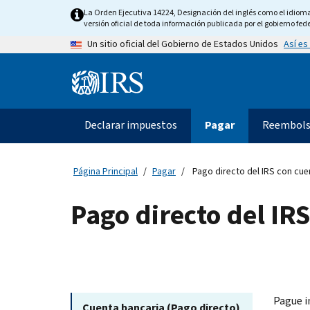
Skip
La Orden Ejecutiva 14224, Designación del inglés como el idioma o
to
versión oficial de toda información publicada por el gobierno fede
main
Así es
Un sitio oficial del Gobierno de Estados Unidos
content
Information
Menu
Declarar impuestos
Pagar
Reembols
Navegación
principal
Página Principal
Pagar
Pago directo del IRS con cue
Pago directo del IR
Pague i
Cuenta bancaria (Pago directo)