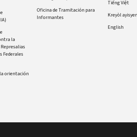
Tiếng Việt
Oficina de Tramitación para
de
Kreyòl ayisye
Informantes
IA)
English
de
ontra la
 Represalias
s Federales
la orientación