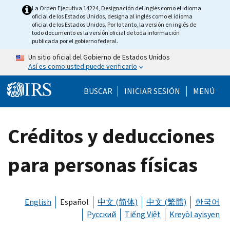
Skip to main content
La Orden Ejecutiva 14224, Designación del inglés como el idioma
oficial de los Estados Unidos, designa al inglés como el idioma
oficial de los Estados Unidos. Por lo tanto, la versión en inglés de
todo documento es la versión oficial de toda información
publicada por el gobierno federal.
Un sitio oficial del Gobierno de Estados Unidos
Así es como usted puede verificarlo
Help Menu Mobile
BUSCAR
INICIAR SESIÓN
MENÚ
Créditos y deducciones
para personas físicas
English
Español
中文 (简体)
中文 (繁體)
한국어
Русский
Tiếng Việt
Kreyòl ayisyen