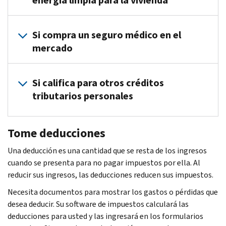
energía limpia para la vivienda
Encuentre los créditos si usted:
Si compra un seguro médico en el
Compra un vehículo limpio (eléctrico o híbrido)
mercado
Realiza mejoras energéticas en la vivienda
Consulte si califica para el Crédito Tributario de Prima
. Aprend
Si califica para otros créditos
tributarios personales
Encuentre los créditos menos comunes para las personas que:
Tome deducciones
Pagaron impuestos en el extranjero (en inglés)
Una deducción es una cantidad que se resta de los ingresos
Pagaron en exceso el impuesto al Seguro Social o la RRTA
cuando se presenta para no pagar impuestos por ella. Al
Pagaron el impuesto mínimo alternativo en años anteriores (en
reducir sus ingresos, las deducciones reducen sus impuestos.
Pagaron el impuesto sobre las ganancias de capital no distribui
Necesita documentos para mostrar los gastos o pérdidas que
desea deducir. Su software de impuestos calculará las
deducciones para usted y las ingresará en los formularios