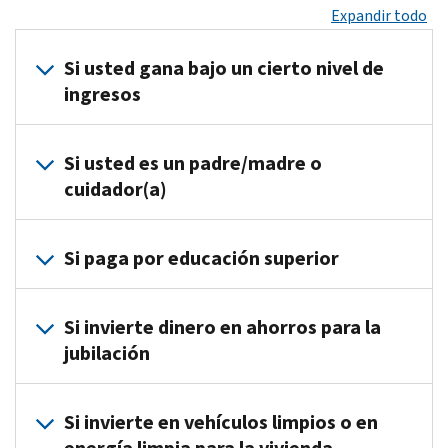
Expandir todo
Si usted gana bajo un cierto nivel de
ingresos
Consulte si usted califica para el
Crédito tributario por ingreso 
Si usted es un padre/madre o
cuidador(a)
Encuentre los créditos si usted:
Si paga por educación superior
Tiene hijos u otros dependientes
Adopta a un hijo
Consulte si califica para un Crédito por estudios (en inglés)
Si invierte dinero en ahorros para la
Paga por el cuidado de hijos o dependientes (en inglés)
jubilación
Consulte si califica para el Crédito del ahorrador
Si invierte en vehículos limpios o en