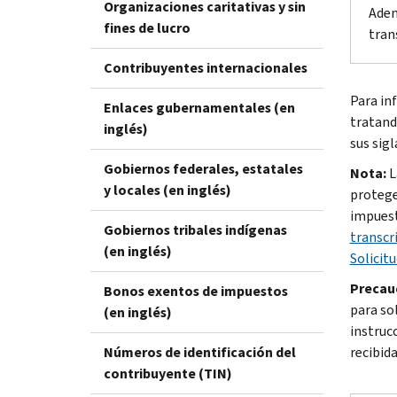
Organizaciones caritativas y sin
Adem
fines de lucro
tran
Contribuyentes internacionales
Para in
Enlaces gubernamentales (en
tratand
inglés)
sus sigl
Gobiernos federales, estatales
Nota:
L
y locales (en inglés)
protege
impuest
Gobiernos tribales indígenas
transcr
(en inglés)
Solicit
Precau
Bonos exentos de impuestos
para so
(en inglés)
instruc
Números de identificación del
recibida
contribuyente (TIN)