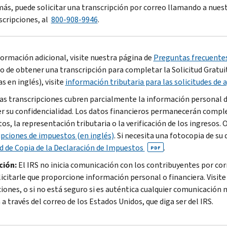
ás, puede solicitar una transcripción por correo llamando a nues
scripciones, al
800-908-9946
.
formación adicional, visite nuestra página de
Preguntas frecuentes
o de obtener una transcripción para completar la Solicitud Gratui
as en inglés), visite
información tributaria para las solicitudes de 
as transcripciones cubren parcialmente la información personal de
r su confidencialidad. Los datos financieros permanecerán comple
os, la representación tributaria o la verificación de los ingreso
ipciones de impuestos (en inglés)
. Si necesita una fotocopia de su
ud de Copia de la Declaración de Impuestos
.
PDF
ción:
El IRS no inicia comunicación con los contribuyentes por cor
licitarle que proporcione información personal o financiera. Visit
ciones, o si no está seguro si es auténtica cualquier comunicación 
 a través del correo de los Estados Unidos, que diga ser del IRS.