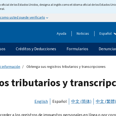
ficial de los Estados Unidos, designa al inglés como el idioma oficial de los Estados Unid
ral.
 como usted puede verificarlo
Ayuda
Noticias
Español
sos
Créditos y Deducciones
Formularios
Denunciar
i información
Obtenga sus registros tributarios y transcripciones
os tributarios y transcrip
English
Español
中文 (简体)
中文 (繁體)
cceder a los registros de impuestos personales en línea o por corre