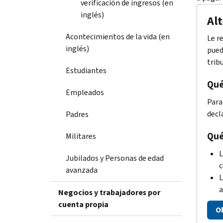
verificación de ingresos (en
inglés)
Alt
Acontecimientos de la vida (en
Le r
inglés)
pued
tribu
Estudiantes
Qué
Empleados
Para
decl
Padres
Qué
Militares
Jubilados y Personas de edad
c
avanzada
L
a
Negocios y trabajadores por
cuenta propia
Ob