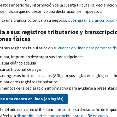
estos anteriores, información de la cuenta tributaria, declaracione
que indican que no presentó una declaración de impuestos.
sita una transcripción para su negocio,
obtenga una transcripción 
a a sus registros tributarios y transcripci
nas físicas
er sus registros tributarios en su
cuenta en línea para personas fís
inar, imprimir o descargar sus transcripciones
iguar cuánto adeuda
sar su historial de pago
sus ingresos brutos ajustados (
AGI
, por sus siglas en inglés) del a
inar otros registros tributarios
mentos de la declaración informativa para ayudarle a presentar 
se a su cuenta en línea (en inglés)
l método que usted utilizo para presentar su declaración de impues
 afecta la
disponibilidad de transcripción para el año en curso
.