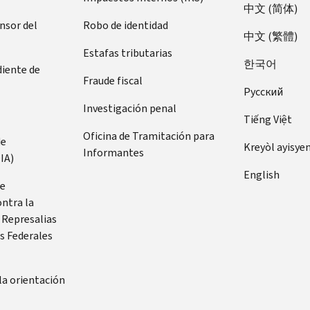
中文 (简体)
ensor del
Robo de identidad
中文 (繁體)
Estafas tributarias
한국어
diente de
Fraude fiscal
Pусский
Investigación penal
Tiếng Việt
Oficina de Tramitación para
de
Kreyòl ayisye
Informantes
IA)
English
de
ontra la
 Represalias
s Federales
la orientación