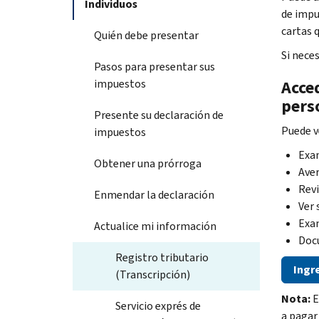
Individuos
de impu
cartas 
Quién debe presentar
Si nece
Pasos para presentar sus
impuestos
Acced
perso
Presente su declaración de
Puede v
impuestos
Exam
Obtener una prórroga
Aver
Revi
Enmendar la declaración
Ver 
Exam
Actualice mi información
Docu
Registro tributario
Ingre
(Transcripción)
Nota:
E
Servicio exprés de
a pagar