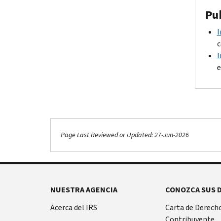
Pu
I
c
I
e
Page Last Reviewed or Updated: 27-Jun-2026
Footer Navigation
NUESTRA AGENCIA
CONOZCA SUS 
Acerca del IRS
Carta de Derecho
Contribuyente