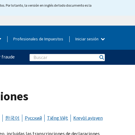
os. Por lo tanto, la versión en inglés de todo documento es la
Profesionales de Impuestos
Iniciar sesión
 fraude
Search
ciones
한국어
Русский
Tiếng Việt
Kreyòl ayisyen
o, incluidas las transcripciones de declaraciones