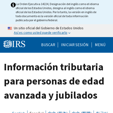
Skip to main content
La Orden Ejecutiva 14224, Designación del inglés como el idioma
oficial de los Estados Unidos, designa al inglés como el idioma
oficial de los Estados Unidos. Por lo tanto, la versión en inglés de
todo documento es la versión oficial de toda información
publicada por el gobierno federal.
Un sitio oficial del Gobierno de Estados Unidos
Así es como usted puede verificarlo
Help Menu Mobile
BUSCAR
INICIAR SESIÓN
MENÚ
Información tributaria
para personas de edad
avanzada y jubilados