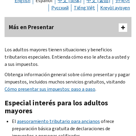
English
Español
中文 (简体)
中文 (繁體)
한국어
Русский
Tiếng Việt
Kreyòl ayisyen
Más en Presentar
Los adultos mayores tienen situaciones y beneficios
tributarios especiales. Entienda cómo eso le afecta a usted y
a sus impuestos.
Obtenga información general sobre cómo presentar y pagar
impuestos, incluidos muchos servicios gratuitos, visitando
Cómo presentar sus impuestos: paso a paso
.
Especial interés para los adultos
mayores
El
asesoramiento tributario para ancianos
ofrece
preparación básica gratuita de declaraciones de
impuestos a personas calificadas