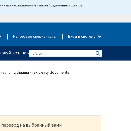
йский язык официальным языком Соединенных Штатов.
Налоговые специалисты
Вход в систему
алуйтесь на мошенничество
знес
Lithuania - Tax treaty documents
ку перевод на выбранный вами