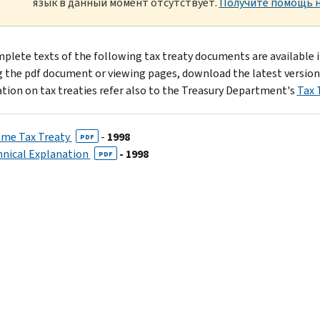
язык в данный момент отсутствует.
Получите помощь н
plete texts of the following tax treaty documents are available 
 the pdf document or viewing pages, download the latest version
tion on tax treaties refer also to the Treasury Department's
Tax 
ome Tax Treaty
-
1998
PDF
hnical Explanation
- 1998
PDF