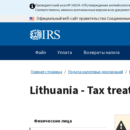
Skip
Президентский указ № 14224 «Об утверждении английского 
to
Соответственно, именно англоязычные версии всех докумен
main
Официальный веб-сайт правительства Соединенны
content
Information
Menu
Файл
Уплата
Возвраты налога
Главное
меню
Главная страница
Подача налоговых деклараций
Lithuania - Tax tre
Физические лица