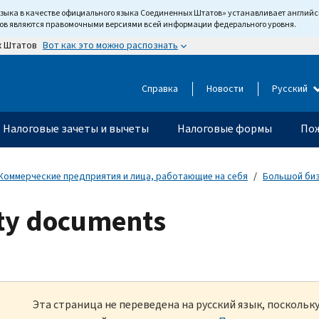
языка в качестве официального языка Соединенных Штатов» устанавливает англи
тов являются правомочными версиями всей информации федерального уровня.
Вот как это можно распознать
х Штатов
Справка
Новости
Русский
Налоговые зачеты и вычеты
Налоговые формы
Пож
Коммерческие предприятия и лица, работающие на себя
Большой би
aty documents
Эта страница не переведена на русский язык, посколь