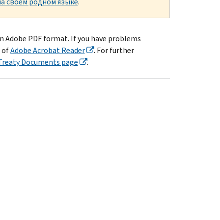
а своем родном языке
.
in Adobe PDF format. If you have problems
 of
Adobe Acrobat Reader
. For further
Treaty Documents page
.