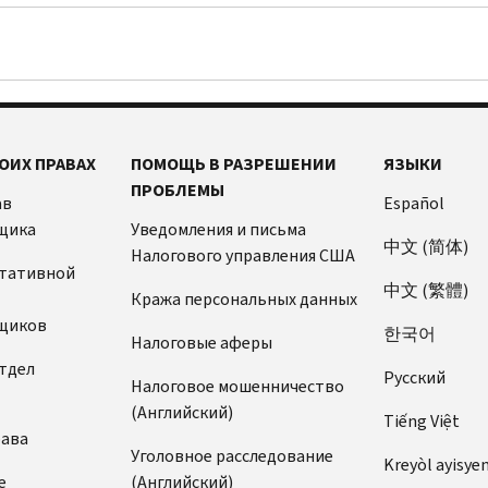
ОИХ ПРАВАХ
ПОМОЩЬ В РАЗРЕШЕНИИ
ЯЗЫКИ
ПРОБЛЕМЫ
ав
Español
щика
Уведомления и письма
中文 (简体)
Налогового управления США
ьтативной
中文 (繁體)
Кража персональных данных
щиков
한국어
Налоговые аферы
тдел
Pусский
Налоговое мошенничество
(Английский)
Tiếng Việt
рава
Уголовное расследование
Kreyòl ayisye
е
(Английский)