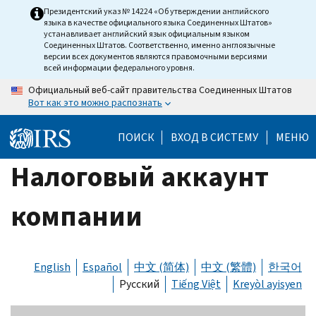
Skip
Президентский указ № 14224 «Об утверждении английского
языка в качестве официального языка Соединенных Штатов»
to
устанавливает английский язык официальным языком
main
Соединенных Штатов. Соответственно, именно англоязычные
версии всех документов являются правомочными версиями
content
всей информации федерального уровня.
Официальный веб-сайт правительства Соединенных Штатов
Вот как это можно распознать
ПОИСК
ВХОД В СИСТЕМУ
МЕНЮ
Налоговый аккаунт
компании
English
Español
中文 (简体)
中文 (繁體)
한국어
Русский
Tiếng Việt
Kreyòl ayisyen