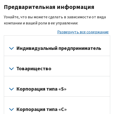
Предварительная информация
Узнайте, что вы можете сделать в зависимости от вида
компании и вашей роли в ее управлении:
Развернуть все содержание
Индивидуальный предприниматель
Вы
можете
Товарищество
открыть
аккаунт
Налоговый
в
аккаунт
Корпорация типа «S»
качестве
компании
индивидуального
доступен
Налоговый
предпринимателя,
для
аккаунт
Корпорация типа «C»
если
товариществ,