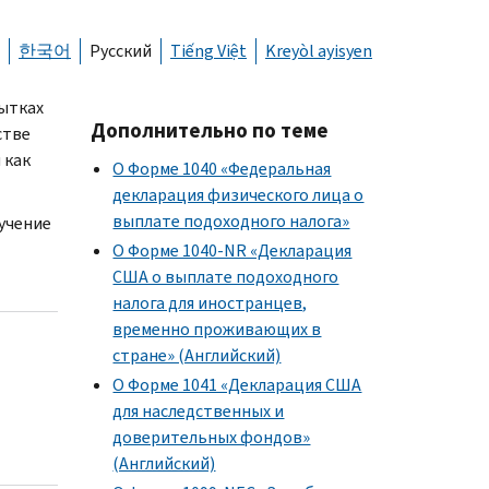
한국어
Русский
Tiếng Việt
Kreyòl ayisyen
бытках
Дополнительно по теме
стве
 как
О Форме 1040 «Федеральная
декларация физического лица о
выплате подоходного налога»
учение
О Форме 1040-NR «Декларация
США о выплате подоходного
налога для иностранцев,
временно проживающих в
стране» (Английский)
О Форме 1041 «Декларация США
для наследственных и
доверительных фондов»
(Английский)