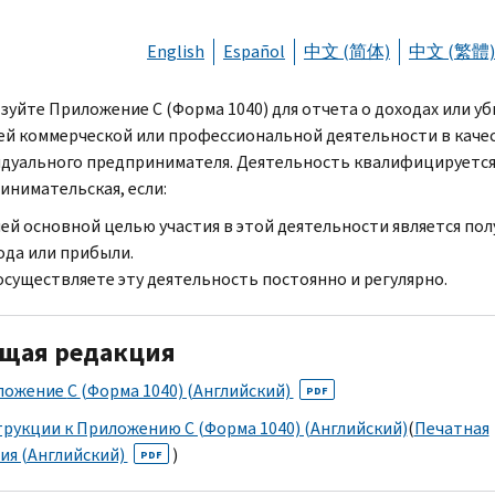
English
Español
中文 (简体)
中文 (繁體)
зуйте Приложение C (Форма 1040) для отчета о доходах или у
ей коммерческой или профессиональной деятельности в каче
дуального предпринимателя. Деятельность квалифицируется
инимательская, если:
ей основной целью участия в этой деятельности является пол
ода или прибыли.
осуществляете эту деятельность постоянно и регулярно.
щая редакция
ложение
C
(Форма 1040) (Английский)
PDF
рукции к Приложению C (Форма 1040) (Английский)
(
Печатная
ия (Английский)
)
PDF