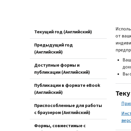
Исполь
Текущий год (Английский)
от ваш
индиви
Предыдущий год
предпр
(Английский)
Ваш
Доступные формы и
дох
публикации (Английский)
Вы 
Публикации в формате eBook
Теку
(Английский)
При
Приспособленные для работы
с браузером (Английский)
Инст
верс
Формы, совместимые с