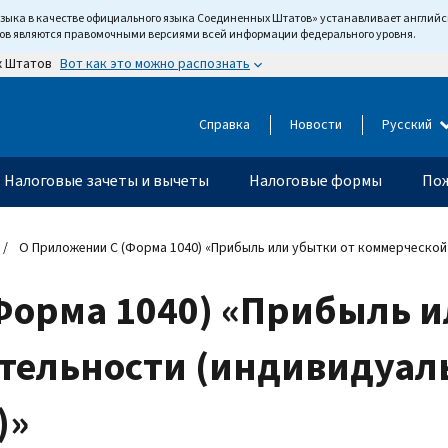
языка в качестве официального языка Соединенных Штатов» устанавливает англи
тов являются правомочными версиями всей информации федерального уровня.
Вот как это можно распознать
х Штатов
Справка
Новости
Русский
Налоговые зачеты и вычеты
Налоговые формы
Пож
О Приложении C (Форма 1040) «Прибыль или убытки от коммерческо
Форма 1040) «Прибыль и
тельности (индивидуа
)»