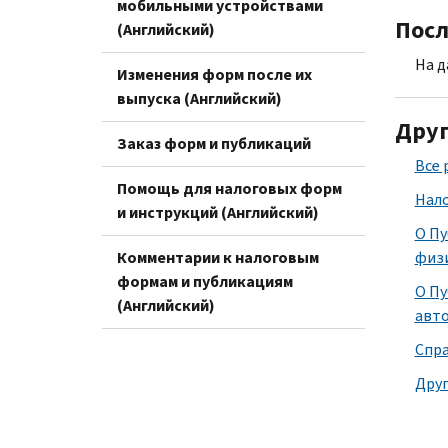
мобильными устройствами
Посл
(Английский)
На д
Изменения форм после их
выпуска (Английский)
Друг
Заказ форм и публикаций
Все
Помощь для налоговых форм
Нало
и инструкций (Английский)
О Пу
Комментарии к налоговым
физи
формам и публикациям
О Пу
(Английский)
авто
Спра
Друг