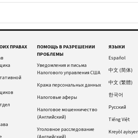
ОИХ ПРАВАХ
ПОМОЩЬ В РАЗРЕШЕНИИ
ЯЗЫКИ
ПРОБЛЕМЫ
ав
Español
щика
Уведомления и письма
中文 (简体)
Налогового управления США
ьтативной
中文 (繁體)
Кража персональных данных
щиков
한국어
Налоговые аферы
тдел
Pусский
Налоговое мошенничество
(Английский)
Tiếng Việt
рава
Уголовное расследование
Kreyòl ayisye
е
(Английский)