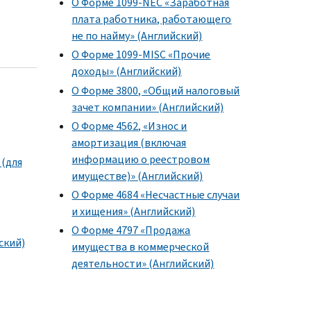
О Форме 1099-NEC «Заработная
плата работника, работающего
не по найму» (Английский)
О Форме 1099-MISC «Прочие
доходы» (Английский)
О Форме 3800, «Общий налоговый
зачет компании» (Английский)
О Форме 4562, «Износ и
амортизация (включая
информацию о реестровом
(для
имуществе)» (Английский)
О Форме 4684 «Несчастные случаи
и хищения» (Английский)
О Форме 4797 «Продажа
ский)
имущества в коммерческой
деятельности» (Английский)