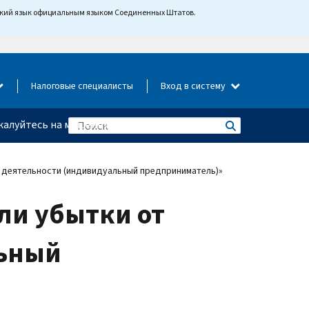
йский язык официальным языком Соединенных Штатов.
Налоговые специалисты
Вход в систему
алуйтесь на мошенничество
й деятельности (индивидуальный предприниматель)»
ли убытки от
льный