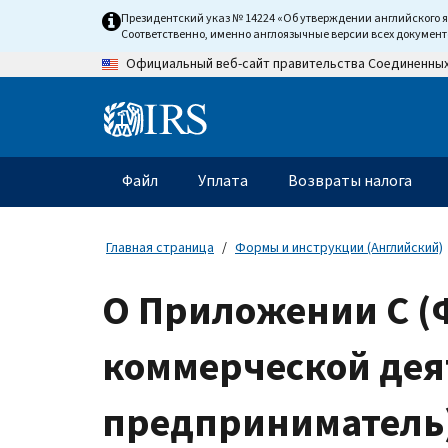
Skip
Президентский указ № 14224 «Об утверждении английского 
to
Соответственно, именно англоязычные версии всех докумен
main
Официальный веб-сайт правительства Соединенны
content
Information
Menu
Файл
Уплата
Возвраты налога
Главное
меню
Главная страница
Формы и инструкции (Английский)
О Приложении C (
коммерческой дея
предприниматель