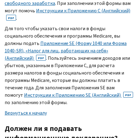
свободного заработка
. При заполнении этой формы вам
могут помочь
Инструкции к Приложению
C
(Английский)
.
PDF
Для того чтобы указать свои налоги в фонды
социального обеспечения и программы
Medicare,
вы
должны подать
Приложение
S
Е (Форму 1040 или Форма
1040-
SR
), «Налог для лиц, работающих на себя»
(Английский)
. Пользуйтесь значением доходов или
PDF
убытков, указанным в Приложении
C,
для расчета
размера налогов в фонды социального обеспечения и
программы
Medicare,
которые вы должны платить в
течение года. Для заполнения Приложения
SE
вам
помогут
Инструкции к Приложению
SE
(Английский)
PDF
по заполнению этой формы.
Вернуться к началу
Должен ли я подавать
информационную декларацию?