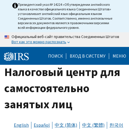
Skip
Президентский указ № 14224 «Об утверждении английского
языка в качестве официального языка Соединенных Штатов»
to
устанавливает английский язык официальным языком
main
Соединенных Штатов. Соответственно, именно англоязычные
версии всех документов являются правомочными версиями
content
всей информации федерального уровня.
Официальный веб-сайт правительства Соединенных Штатов
Вот как это можно распознать
ПОИСК
ВХОД В СИСТЕМУ
МЕНЮ
Налоговый центр для
самостоятельно
занятых лиц
English
Español
中文 (简体)
中文 (繁體)
한국어